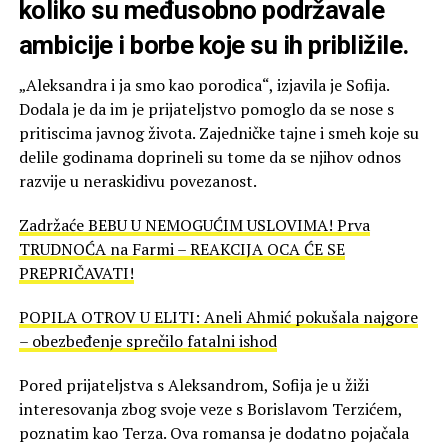
koliko su međusobno podržavale
ambicije i borbe koje su ih približile.
„Aleksandra i ja smo kao porodica“, izjavila je Sofija.
Dodala je da im je prijateljstvo pomoglo da se nose s
pritiscima javnog života. Zajedničke tajne i smeh koje su
delile godinama doprineli su tome da se njihov odnos
razvije u neraskidivu povezanost.
Zadržaće BEBU U NEMOGUĆIM USLOVIMA! Prva
TRUDNOĆA na Farmi – REAKCIJA OCA ĆE SE
PREPRIČAVATI!
POPILA OTROV U ELITI: Aneli Ahmić pokušala najgore
– obezbeđenje sprečilo fatalni ishod
Pored prijateljstva s Aleksandrom, Sofija je u žiži
interesovanja zbog svoje veze s Borislavom Terzićem,
poznatim kao Terza. Ova romansa je dodatno pojačala