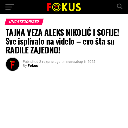
UNCATEGORIZED
TAJNA VEZA ALEKS NIKOLIĆ I SOFIJE!
Sve isplivalo na videlo – evo šta su
RADILE ZAJEDNO!
Published
2 године ago
on
новембар 6, 2024
By
Fokus