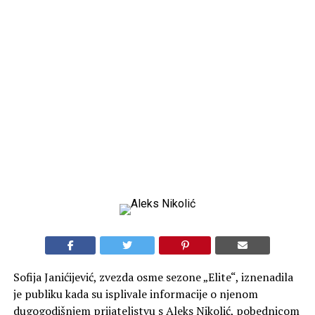
Sofija Janićijević, zvezda osme sezone „Elite“, iznenadila
je publiku kada su isplivale informacije o njenom
dugogodišnjem prijateljstvu s Aleks Nikolić, pobednicom