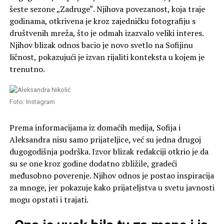
šeste sezone „Zadruge“. Njihova povezanost, koja traje
godinama, otkrivena je kroz zajedničku fotografiju s
društvenih mreža, što je odmah izazvalo veliki interes.
Njihov blizak odnos bacio je novo svetlo na Sofijinu
ličnost, pokazujući je izvan rijaliti konteksta u kojem je
trenutno.
Foto: Instagram
Prema informacijama iz domaćih medija, Sofija i
Aleksandra nisu samo prijateljice, već su jedna drugoj
dugogodišnja podrška. Izvor blizak redakciji otkrio je da
su se one kroz godine dodatno zbližile, gradeći
međusobno poverenje. Njihov odnos je postao inspiracija
za mnoge, jer pokazuje kako prijateljstva u svetu javnosti
mogu opstati i trajati.