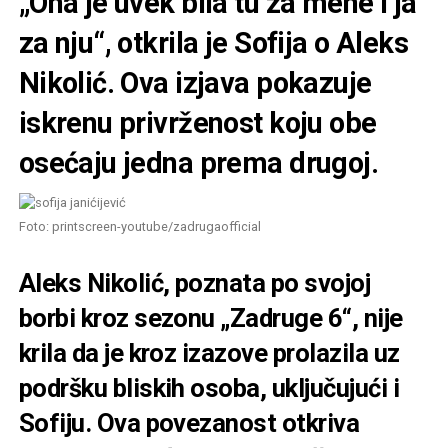
„Ona je uvek bila tu za mene i ja
za nju“, otkrila je Sofija o Aleks
Nikolić. Ova izjava pokazuje
iskrenu privrženost koju obe
osećaju jedna prema drugoj.
Foto: printscreen-youtube/zadrugaofficial
Aleks Nikolić, poznata po svojoj
borbi kroz sezonu „Zadruge 6“, nije
krila da je kroz izazove prolazila uz
podršku bliskih osoba, uključujući i
Sofiju. Ova povezanost otkriva