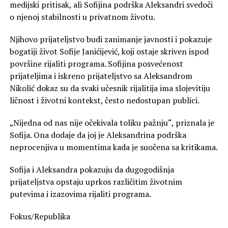
medijski pritisak, ali Sofijina podrška Aleksandri svedoči
o njenoj stabilnosti u privatnom životu.
Njihovo prijateljstvo budi zanimanje javnosti i pokazuje
bogatiji život Sofije Janićijević, koji ostaje skriven ispod
površine rijaliti programa. Sofijina posvećenost
prijateljima i iskreno prijateljstvo sa Aleksandrom
Nikolić dokaz su da svaki učesnik rijalitija ima slojevitiju
ličnost i životni kontekst, često nedostupan publici.
„Nijedna od nas nije očekivala toliku pažnju“, priznala je
Sofija. Ona dodaje da joj je Aleksandrina podrška
neprocenjiva u momentima kada je suočena sa kritikama.
Sofija i Aleksandra pokazuju da dugogodišnja
prijateljstva opstaju uprkos različitim životnim
putevima i izazovima rijaliti programa.
Fokus/Republika