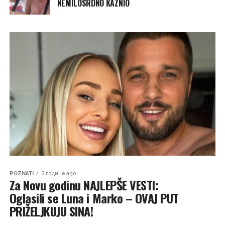
NEMILOSRDNO KAZNIO
POZNATI
2 године ago
Za Novu godinu NAJLEPŠE VESTI:
Oglasili se Luna i Marko – OVAJ PUT
PRIŽELJKUJU SINA!