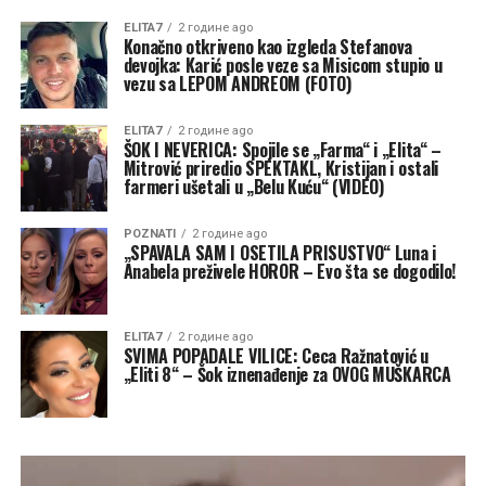
ELITA7
2 године ago
Konačno otkriveno kao izgleda Stefanova
devojka: Karić posle veze sa Misicom stupio u
vezu sa LEPOM ANDREOM (FOTO)
ELITA7
2 године ago
ŠOK I NEVERICA: Spojile se „Farma“ i „Elita“ –
Mitrović priredio SPEKTAKL, Kristijan i ostali
farmeri ušetali u „Belu Kuću“ (VIDEO)
POZNATI
2 године ago
„SPAVALA SAM I OSETILA PRISUSTVO“ Luna i
Anabela preživele HOROR – Evo šta se dogodilo!
ELITA7
2 године ago
SVIMA POPADALE VILICE: Ceca Ražnatović u
„Eliti 8“ – Šok iznenađenje za OVOG MUŠKARCA