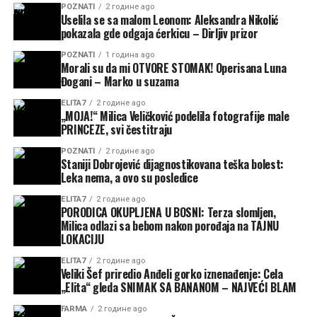
POZNATI
2 године ago
Uselila se sa malom Leonom: Aleksandra Nikolić
pokazala gde odgaja ćerkicu – Dirljiv prizor
POZNATI
1 година ago
Morali su da mi OTVORE STOMAK! Operisana Luna
Đogani – Marko u suzama
ELITA7
2 године ago
„MOJA!“ Milica Veličković podelila fotografije male
PRINCEZE, svi čestitraju
POZNATI
2 године ago
Staniji Dobrojević dijagnostikovana teška bolest:
Leka nema, a ovo su posledice
ELITA7
2 године ago
PORODICA OKUPLJENA U BOSNI: Terza slomljen,
Milica odlazi sa bebom nakon porođaja na TAJNU
LOKACIJU
ELITA7
2 године ago
Veliki Šef priredio Anđeli gorko iznenađenje: Cela
„Elita“ gleda SNIMAK SA BANANOM – NAJVEĆI BLAM
FARMA
2 године ago