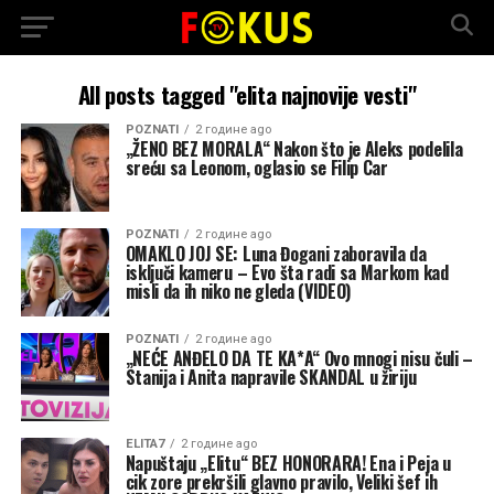
All posts tagged "elita najnovije vesti"
POZNATI
2 године ago
„ŽENO BEZ MORALA“ Nakon što je Aleks podelila
sreću sa Leonom, oglasio se Filip Car
POZNATI
2 године ago
OMAKLO JOJ SE: Luna Đogani zaboravila da
isključi kameru – Evo šta radi sa Markom kad
misli da ih niko ne gleda (VIDEO)
POZNATI
2 године ago
„NEĆE ANĐELO DA TE KA*A“ Ovo mnogi nisu čuli –
Stanija i Anita napravile SKANDAL u žiriju
ELITA7
2 године ago
Napuštaju „Elitu“ BEZ HONORARA! Ena i Peja u
cik zore prekršili glavno pravilo, Veliki šef ih