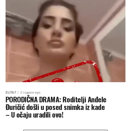
ELITA7
2 године ago
PORODIČNA DRAMA: Roditelji Anđele
Đuričić došli u posed snimka iz kade
– U očaju uradili ovo!