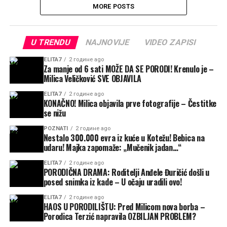
MORE POSTS
U TRENDU
NAJNOVIJE
VIDEO ZAPISI
ELITA7
2 године ago
Za manje od 6 sati MOŽE DA SE PORODI! Krenulo je –
Milica Veličković SVE OBJAVILA
ELITA7
2 године ago
KONAČNO! Milica objavila prve fotografije – Čestitke
se nižu
POZNATI
2 године ago
Nestalo 300.000 evra iz kuće u Kotežu! Bebica na
udaru! Majka zapomaže: „Mučenik jadan…“
ELITA7
2 године ago
PORODIČNA DRAMA: Roditelji Anđele Đuričić došli u
posed snimka iz kade – U očaju uradili ovo!
ELITA7
2 године ago
HAOS U PORODILIŠTU: Pred Milicom nova borba –
Porodica Terzić napravila OZBILJAN PROBLEM?