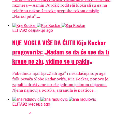
razmera — Asmin Durdžić roditelji blokirali su ga na
telefonu nakon žestoke prepiske tokom emisije
„Narod pita“,...
ELITA9
2 седмице ago
NIJE MOGLA VIŠE DA ĆUTI! Kija Kockar
progovorila: „Nadam se da će sve da ti
krene po zlu, vidimo se u paklu„
Pobednica rijalitija „Zadruga“ i nekadašnja supruga
folk pevača Slobe Radanovića, Kija Kockar, ponovo je
zapalila društvene mreže jednom jedinom objavom.
Njena najnovija poruka, zgranula je pratioce...
ELITA9
2 месеца ago