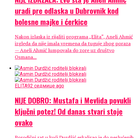
uradi pre odlaska u Dubrovnik kod
bolesne majke i ćerkice
Nakon izlaska iz rijaliti programa „Elita“, Aneli Ahmić
izgleda da nije imala vremena da tuguje zbog poraza
— Aneli Ahmić lumpovala do zore uz društvo
Osmana...
ELITA9
2 седмице ago
NIJE DOBRO: Mustafa i Mevlida povukli
ključni potez! Od danas stvari stoje
ovako
Porodični rat u kući Durdžić eskalirao je do neslućenih