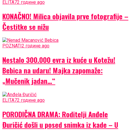
ELITA7
2 године ago
KONAČNO! Milica objavila prve fotografije –
Čestitke se nižu
POZNATI
2 године ago
Nestalo 300.000 evra iz kuće u Kotežu!
Bebica na udaru! Majka zapomaže:
„Mučenik jadan…“
ELITA7
2 године ago
PORODIČNA DRAMA: Roditelji Anđele
Đuričić došli u posed snimka iz kade – U