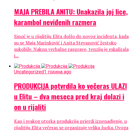
MAJA PREBILA ANITU: Unakazila joj lice,
karambol neviđenih razmera
Sinoć je u rijalitiju Elita došlo do novog incidenta, kada
su se Maja Marinković i Anita Stevanović žestoko
sukobile. Nakon verbalne rasprave, tenzija je eskalirala
i...
Uncategorized
1 година ago
PRODUKCIJA potvrdila ko večeras ULAZI
u Elitu – dva meseca pred kraj dolazi i
on u rijaliti
Kao i svakog utorka produkcija prierdi iznenadjenje, u
rijalitiju Elita večeras se organizuje velika žurka. Ovoga