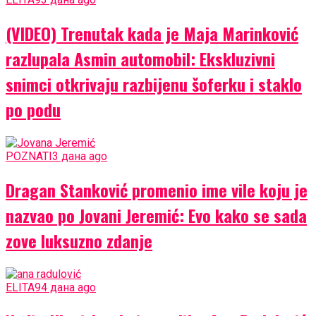
(VIDEO) Trenutak kada je Maja Marinković
razlupala Asmin automobil: Ekskluzivni
snimci otkrivaju razbijenu šoferku i staklo
po podu
POZNATI
3 дана ago
Dragan Stanković promenio ime vile koju je
nazvao po Jovani Jeremić: Evo kako se sada
zove luksuzno zdanje
ELITA9
4 дана ago