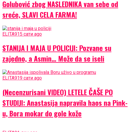
Golubović zbog NASLEDNIKA van sebe od
sreće, SLAVI CELA FARMA!
ELITA9
15 сати ago
STANIJA I MAJA U POLICIJI: Pozvane su
zajedno, a Asmin… Može da se iseli
ELITA9
19 сати ago
(Necenzurisani VIDEO) LETELE ČAŠE PO
STUDIJI: Anastasija napravila haos na Pink-
u, Bora mokar do gole kože