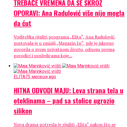
TREBAĆE VREMENA DA SE SKROZ
OPORAVI: Ana Radulović više nije mogla
da ćut
Voditeljka rijaliti programa „Elita“, Ana Radulović,
gostovala je u emisiji „Magazin In“, gde je iskreno
govorila o svom privatnom životu, odnosu prema
porodici i posledicama koje...
ELITA7
5 месеци ago
HITNA ODVODI MAJU: Leva strana tela u
oteklinama – pad sa stolice ugrozio
silikon
Nova drama potresla je rijaliti „Elita“ nakon što se