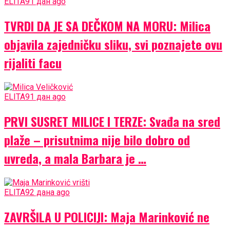
ELITA9
1 дан ago
TVRDI DA JE SA DEČKOM NA MORU: Milica
objavila zajedničku sliku, svi poznajete ovu
rijaliti facu
ELITA9
1 дан ago
PRVI SUSRET MILICE I TERZE: Svađa na sred
plaže – prisutnima nije bilo dobro od
uvreda, a mala Barbara je …
ELITA9
2 дана ago
ZAVRŠILA U POLICIJI: Maja Marinković ne