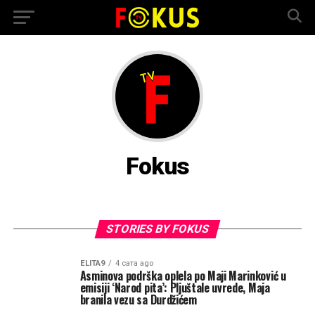
Fokus
STORIES BY FOKUS
ELITA9
4 сата ago
Asminova podrška oplela po Maji Marinković u
emisiji ‘Narod pita’: Pljuštale uvrede, Maja
branila vezu sa Durdžićem