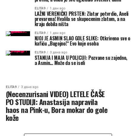
ELITA9
1 дан ago
LAŽNI VERENIČKI PRSTEN: Zlatar potvrdio, Aneli
prevarena! Hvalila se skupocenim zlatom, a na
kraju dobila ništa
ELITA9
1 дан ago
NJOJ JE ASMIN SLAO GOLE SLIKE: Otkriveno sve o
kafiću „Bugojno!“ Evo koje osoba
ELITA9
3 дана ago
STANIJA I MAJA U POLICIJI: Pozvane su zajedno,
a Asmin… Može da se iseli
ELITA9
3 дана ago
(Necenzurisani VIDEO) LETELE ČAŠE
PO STUDIJI: Anastasija napravila
haos na Pink-u, Bora mokar do gole
kože