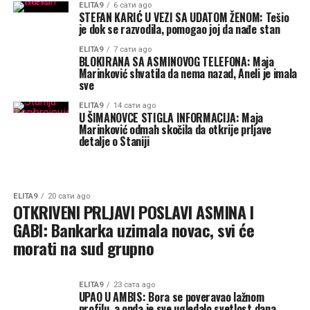
ELITA9
6 сати ago
STEFAN KARIĆ U VEZI SA UDATOM ŽENOM: Tešio
je dok se razvodila, pomogao joj da nađe stan
ELITA9
7 сати ago
BLOKIRANA SA ASMINOVOG TELEFONA: Maja
Marinković shvatila da nema nazad, Aneli je imala
sve
ELITA9
14 сати ago
U ŠIMANOVCE STIGLA INFORMACIJA: Maja
Marinković odmah skočila da otkrije prljave
detalje o Staniji
ELITA9
20 сати ago
OTKRIVENI PRLJAVI POSLAVI ASMINA I
GABI: Bankarka uzimala novac, svi će
morati na sud grupno
ELITA9
23 сата ago
UPAO U AMBIS: Bora se poveravao lažnom
profilu, a onda je sve ugledalo svetlost dana