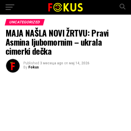
UNCATEGORIZED
MAJA NAŠLA NOVI ŽRTVU: Pravi
Asmina ljubomornim – ukrala
cimerki dečka
Published
3 месеца ago
on
мај 14, 2026
By
Fokus