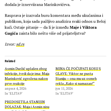
dodala je iznerviirana Marinkovićeva.
Rasprava je izazvala buru komentara među ukućanima i
publikom, koja sada pažljivo analizira svaki odnos u Beloj
kući. Ostaje pitanje — da li je između
Maje i Viktora
Gagića
zaista bilo nešto više od prijateljstva?
Izvor:
sd.rs
Related
Asmin Duržić uplašen zbog
MINA ĆE POČUPATI KOSU S
infekcije, tvrdi da je ima: Maja
GLAVE: Viktor ne pusta
Marinković zgrožena nakon
Staniju — ona mu uz osmeh
prve reakcije
rekla „Kako si namazan!“
април 4, 2026
јун 11, 2026
In "ELITA9"
In "ELITA9"
PREDOSETILA STANIJIN
DOLAZAK: Maja i Asmin nisu