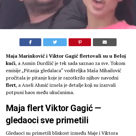
Maja Marinković i Viktor Gagić flertovali su u Beloj
kući
, a Asmin Durdžić je tek sada saznao za sve. Tokom
emisije „Pitanja gledalaca“ voditeljka Maša Mihailović
pročitala je pitanje koje je razotkrilo njihov navodni
flert
, a Aneli Ahmić iznela je detalje koji su izazvali
potpuni haos među ukućanima.
Maja flert Viktor Gagić —
gledaoci sve primetili
Gledaoci su primetili bliskost između Maje i Viktora