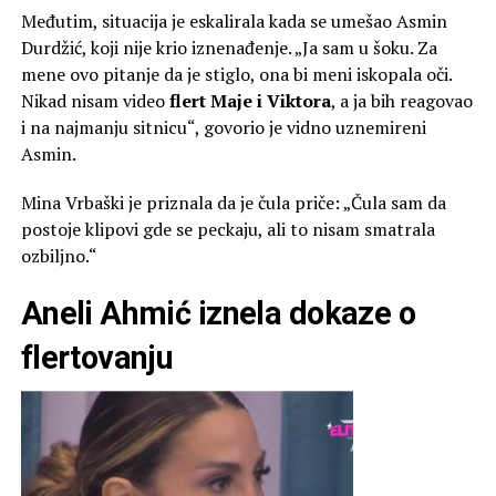
Međutim, situacija je eskalirala kada se umešao Asmin
Durdžić, koji nije krio iznenađenje. „Ja sam u šoku. Za
mene ovo pitanje da je stiglo, ona bi meni iskopala oči.
Nikad nisam video
flert Maje i Viktora
, a ja bih reagovao
i na najmanju sitnicu“, govorio je vidno uznemireni
Asmin.
Mina Vrbaški je priznala da je čula priče: „Čula sam da
postoje klipovi gde se peckaju, ali to nisam smatrala
ozbiljno.“
Aneli Ahmić iznela dokaze o
flertovanju