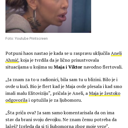
Foto: Youtube Printscreen
Potpuni haos nastao je kada se u raspravu uključila
Aneli
Ahmić
, koja je tvrdila da je lično prisustvovala
situacijama u kojima su
Maja i Viktor
navodno flertovali.
„Ja znam za to u radionici, bila sam tu u blizini. Bilo je i
ovde u kući. Bio je flert kad je Maja ovde plesala i kad smo
imali malu Elitoviziju“, pričala je Aneli, a
Maja je žestoko
odgovorila
i optužila je za ljubomoru.
„Šta priča ova? Ja sam samo komentarisala da on ima
stav da brani svoju devojku. Ne znam čemu potreba da
lažeš? Izgleda da si ti ljubomorna zbog moje veze“,