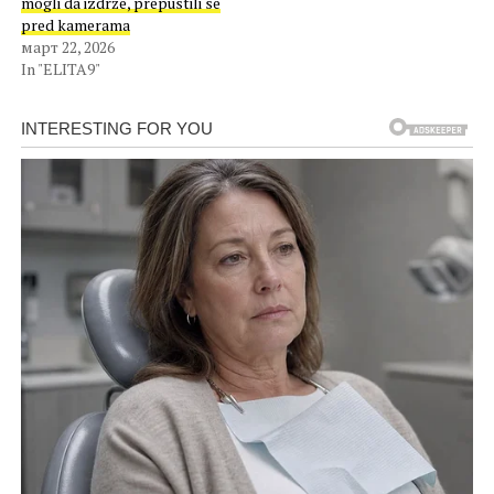
mogli da izdrže, prepustili se
pred kamerama
март 22, 2026
In "ELITA9"