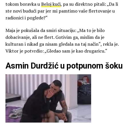
tokom boravka u
Beloj kući
, pa su direktno pitali: „Da li
ste novi budući par jer mi pamtimo vaše flertovanje u
radionici i poglede?“
Maja je pokušala da smiri situaciju: „Ma to je bilo
dobacivanje, ali ne flert. Gotivim ga, mislim da je
kulturan i nikad ga nisam gledala na taj način“, rekla je.
Viktor je potvrdio: „Gledao sam je kao drugaricu.“
Asmin Durdžić u potpunom šoku