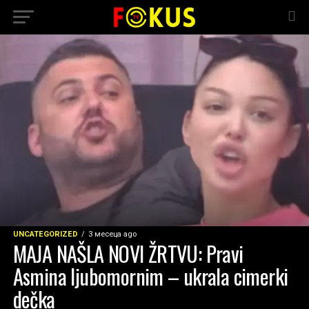
UNCATEGORIZED
3 месеца ago
MAJA NAŠLA NOVI ŽRTVU: Pravi
Asmina ljubomornim – ukrala cimerki
dečka