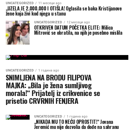
UNCATEGORIZED
11 месеци ago
„UZELA JE 2.000.000 I OTIŠLA! Oglasila se baka Kristijanove
žene koja živi kod njega u stanu
UNCATEGORIZED
12 месеци ago
OTKRIVEN DATUM POČETKA ELITE: Milica
Mitrović se obratila, na njih je posebno mislila
UNCATEGORIZED
1 година ago
SNIMLJENA NA BRODU FILIPOVA
MAJKA: „Bila je žena sumljivog
morala!“ Prijatelj iz crikvenice se
prisetio CRVRNIH FENJERA
UNCATEGORIZED
1 година ago
„NIKADA MU TO NEĆU OPROSTIT!“ Jovana
Jeremić mu nije dozvolia da dođe na sahranu