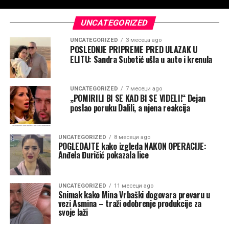
UNCATEGORIZED
UNCATEGORIZED
3 месеца ago
POSLEDNJE PRIPREME PRED ULAZAK U
ELITU: Sandra Subotić ušla u auto i krenula
UNCATEGORIZED
7 месеци ago
„POMIRILI BI SE KAD BI SE VIDELI!“ Dejan
poslao poruku Dalili, a njena reakcija
UNCATEGORIZED
8 месеци ago
POGLEDAJTE kako izgleda NAKON OPERACIJE:
Anđela Đuričić pokazala lice
UNCATEGORIZED
11 месеци ago
Snimak kako Mina Vrbaški dogovara prevaru u
vezi Asmina – traži odobrenje produkcije za
svoje laži