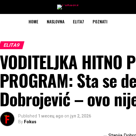
HOME
NASLOVNA
ELITA7
POZNATI
ELITA9
VODITELJKA HITNO 
PROGRAM: Sta se des
Dobrojević – ovo ni
Published
1 месец ago
on
јул 2, 2026
By
Fokus