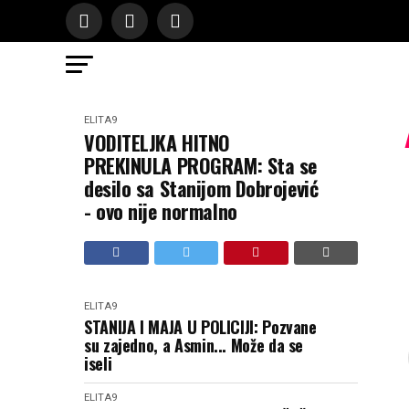
ELITA9
VODITELJKA HITNO
PREKINULA PROGRAM: Sta se
desilo sa Stanijom Dobrojević
- ovo nije normalno
ELITA9
STANIJA I MAJA U POLICIJI: Pozvane
su zajedno, a Asmin... Može da se
iseli
ELITA9