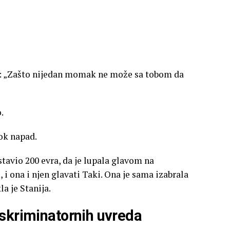
ca: „Zašto nijedan momak ne može sa tobom da
.
ok napad.
stavio 200 evra, da je lupala glavom na
e, i ona i njen glavati Taki. Ona je sama izabrala
a je Stanija.
iskriminatornih uvreda