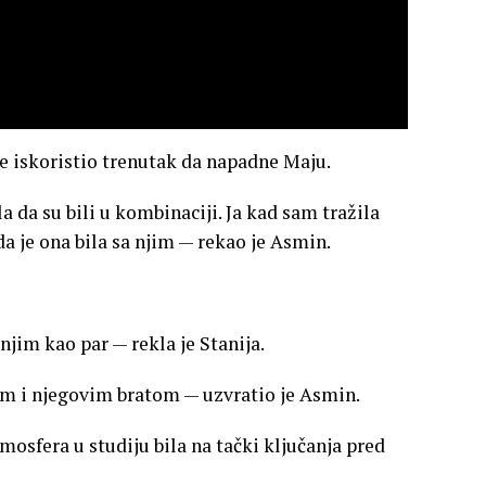
e iskoristio trenutak da napadne Maju.
 da su bili u kombinaciji. Ja kad sam tražila
 da je ona bila sa njim — rekao je Asmin.
njim kao par — rekla je Stanija.
ecom i njegovim bratom — uzvratio je Asmin.
tmosfera u studiju bila na tački ključanja pred