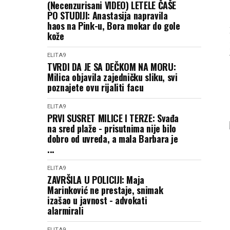
(Necenzurisani VIDEO) LETELE ČAŠE
PO STUDIJI: Anastasija napravila
haos na Pink-u, Bora mokar do gole
kože
ELITA9
TVRDI DA JE SA DEČKOM NA MORU:
Milica objavila zajedničku sliku, svi
poznajete ovu rijaliti facu
ELITA9
PRVI SUSRET MILICE I TERZE: Svađa
na sred plaže - prisutnima nije bilo
dobro od uvreda, a mala Barbara je
...
ELITA9
ZAVRŠILA U POLICIJI: Maja
Marinković ne prestaje, snimak
izašao u javnost - advokati
alarmirali
ELITA9