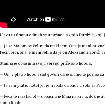
U svu tu dramu odmah se umešao i Asmin Durdžić, koji j
— Ja sa Majom ne želim da raskinem. Ona je meni priznala
Pecin broj, ona je meni rekla da je on Aleksandrin bivši i
Stanija je objasnila svoju verziju priče oko hotela:
— On je platio hotel i sad govori da je on mene poslao sa 
— Ja sam platio hotel jer je trebala da bude u sobi sa P
— Peca te razvlačio! — dobacila je Maja na kraju, dok je a
samo finale.