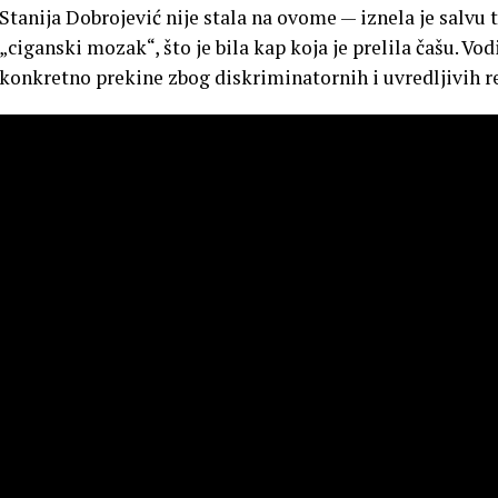
Stanija Dobrojević nije stala na ovome — iznela je salvu 
„ciganski mozak“, što je bila kap koja je prelila čašu. Vo
konkretno prekine zbog diskriminatornih i uvredljivih re