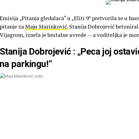
Emisija „Pitanja gledalaca“ u „Eliti 9″ pretvorila se u ha
pitanje za
Maju Marinković
. Stanija Dobrojević betonira
Vijagrom, iznela je brutalne uvrede — a voditeljka je mor
Stanija Dobrojević : „Peca joj ostav
na parkingu!“