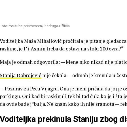
Foto: Youtube printscreen/ Zadruga Official
Voditeljka Maša Mihailović pročitala je pitanje gledao
raskine, je l’ i Asmin treba da ostavi na stolu 200 evra?“
Maja je odmah odgovorila: — Mene niko nikad nije platio
Stanija Dobrojević
nije čekala — odmah je krenula u žest
— Pozdrav za Pecu Vijagru. Ona je meni pričala da joj je o
parkingu. Oni kad bi raskinuli tek bi tad čula ko je i šta j
da ovde bude j*bulja. Ne znam kako ih nije sramota — rekl
Voditeljka prekinula Staniju zbog d