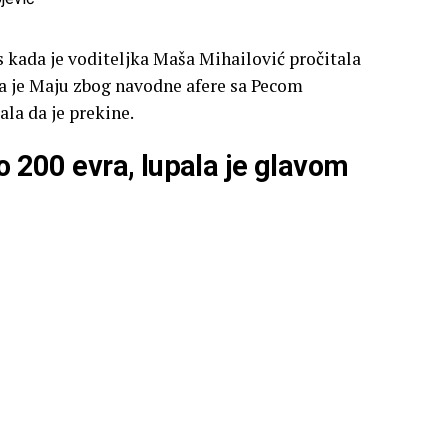
os kada je voditeljka Maša Mihailović pročitala
la je Maju zbog navodne afere sa Pecom
ala da je prekine.
io 200 evra, lupala je glavom