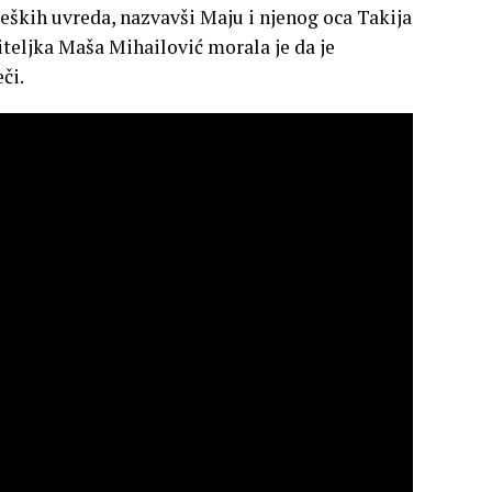
teških uvreda, nazvavši Maju i njenog oca Takija
diteljka Maša Mihailović morala je da je
či.