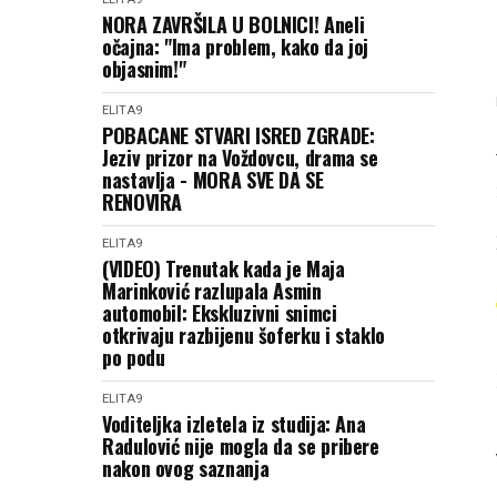
NORA ZAVRŠILA U BOLNICI! Aneli
očajna: "Ima problem, kako da joj
objasnim!"
ELITA9
POBACANE STVARI ISRED ZGRADE:
Jeziv prizor na Voždovcu, drama se
nastavlja - MORA SVE DA SE
RENOVIRA
ELITA9
(VIDEO) Trenutak kada je Maja
Marinković razlupala Asmin
automobil: Ekskluzivni snimci
otkrivaju razbijenu šoferku i staklo
po podu
ELITA9
Voditeljka izletela iz studija: Ana
Radulović nije mogla da se pribere
nakon ovog saznanja