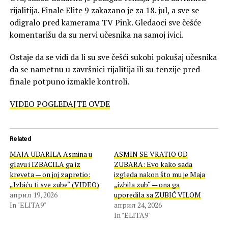
rijalitija. Finale Elite 9 zakazano je za 18. jul, a sve se
odigralo pred kamerama TV Pink. Gledaoci sve češće
komentarišu da su nervi učesnika na samoj ivici.
Ostaje da se vidi da li su sve češći sukobi pokušaj učesnika
da se nametnu u završnici rijalitija ili su tenzije pred
finale potpuno izmakle kontroli.
VIDEO POGLEDAJTE OVDE
Related
MAJA UDARILA Asmina u
ASMIN SE VRATIO OD
glavu i IZBACILA ga iz
ZUBARA: Evo kako sada
kreveta — on joj zapretio:
izgleda nakon što mu je Maja
„Izbiću ti sve zube“ (VIDEO)
„izbila zub“ — ona ga
април 19, 2026
uporedila sa ZUBIĆ VILOM
In "ELITA9"
април 24, 2026
In "ELITA9"