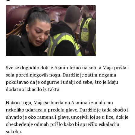
Sve se dogodilo dok je Asmin ležao na sofi, a Maja prišla i
sela pored njegovih nogu. Durdžić je zatim nogama
pokušavao da je odgurne i udalji od sebe, što je Maju
dodatno izbacilo iz takta.
Nakon toga, Maja se bacila na Asmina i zadala mu
nekoliko udaraca u predelu glave. Durdžić je tada skočio i
uhvatio je oko ramena i glave, unosivši joj se u lice, dok je
obezbeđenje odmah prišlo kako bi sprečilo eskalaciju
sukoba.