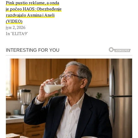
Pink pustio reklame, a onda
je počeo HAOS: Obezbeđenje
razdvajalo Asmina i Aneli
(VIDEO)
јун 2, 2026
In "ELITA9"