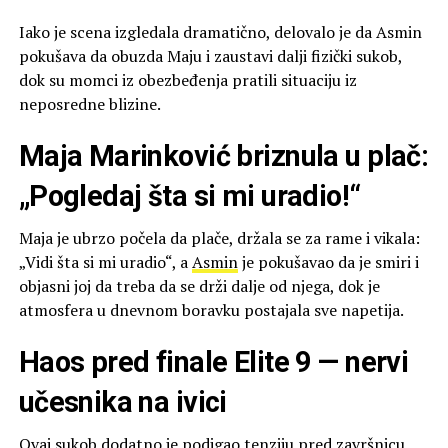
Iako je scena izgledala dramatično, delovalo je da Asmin
pokušava da obuzda Maju i zaustavi dalji fizički sukob,
dok su momci iz obezbeđenja pratili situaciju iz
neposredne blizine.
Maja Marinković briznula u plač:
„Pogledaj šta si mi uradio!“
Maja je ubrzo počela da plače, držala se za rame i vikala:
„Vidi šta si mi uradio“, a
Asmin
je pokušavao da je smiri i
objasni joj da treba da se drži dalje od njega, dok je
atmosfera u dnevnom boravku postajala sve napetija.
Haos pred finale Elite 9 — nervi
učesnika na ivici
Ovaj sukob dodatno je podigao tenziju pred završnicu