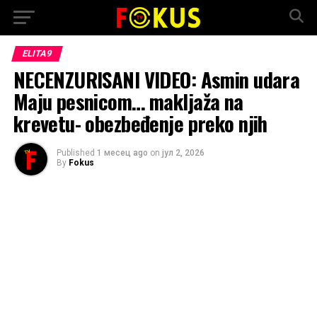
ELITA9
NECENZURISANI VIDEO: Asmin udara
Maju pesnicom… makljaža na
krevetu- obezbeđenje preko njih
Published
1 месец ago
on
јул 2, 2026
By
Fokus