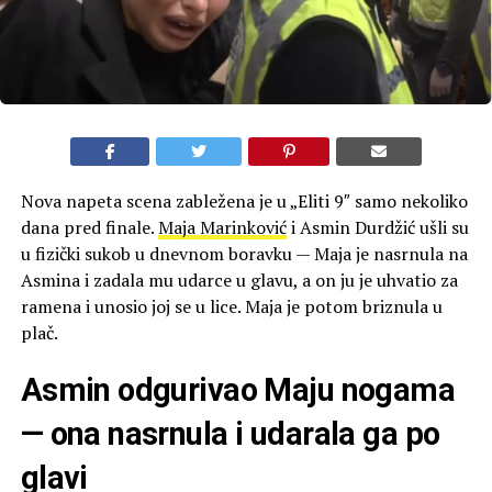
Nova napeta scena zabležena je u „Eliti 9″ samo nekoliko
dana pred finale.
Maja Marinković
i Asmin Durdžić ušli su
u fizički sukob u dnevnom boravku — Maja je nasrnula na
Asmina i zadala mu udarce u glavu, a on ju je uhvatio za
ramena i unosio joj se u lice. Maja je potom briznula u
plač.
Asmin odgurivao Maju nogama
— ona nasrnula i udarala ga po
glavi