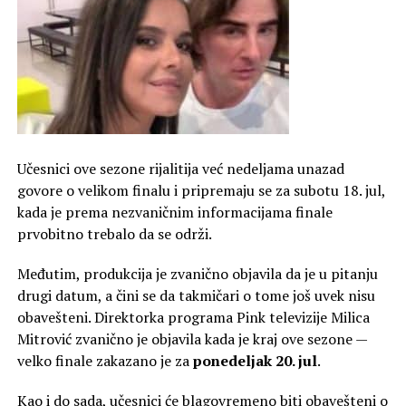
Učesnici ove sezone rijalitija već nedeljama unazad
govore o velikom finalu i pripremaju se za subotu 18. jul,
kada je prema nezvaničnim informacijama finale
prvobitno trebalo da se održi.
Međutim, produkcija je zvanično objavila da je u pitanju
drugi datum, a čini se da takmičari o tome još uvek nisu
obavešteni. Direktorka programa Pink televizije Milica
Mitrović zvanično je objavila kada je kraj ove sezone —
velko finale zakazano je za
ponedeljak 20. jul
.
Kao i do sada, učesnici će blagovremeno biti obavešteni o