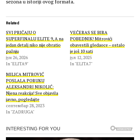
sezona u istoriji ovog formata.
Related
SVI PRIČAJU O
VEČERAS SE BIRA
SUPERFINALU ELITE 9, A na
POBEDNIK! Mitrovići
jedan detalj niko nije obratio
obavestili gledaoce – ostalo
pažnju
je još 10 sati
јун 26, 2026
јул 12, 2025
In "ELITA9"
In "ELITA7"
MILICA MITROVIĆ
POSLALA PORUKU
ALEKSANDRI NIKOLIĆ:
Njena reakcija! Sve objavila
javno, pogledajte
септембар 28, 2023
In "ZADRUGA"