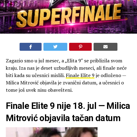
Zagazio smo u jul mesec, a „Elita 9″ se priblizila svom
kraju. Iza nas je deset uzbudljivih meseci, ali finale neće
biti kada su učesnici mislili.
Finale Elite 9
je odloženo —
Milica Mitrović objavila je zvanični datum, a učesnici o
tome još uvek nisu obavešteni.
Finale Elite 9 nije 18. jul — Milica
Mitrović objavila tačan datum