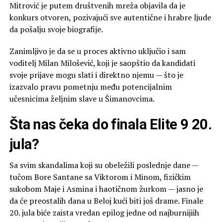
Mitrović je putem društvenih mreža objavila da je
konkurs otvoren, pozivajući sve autentične i hrabre ljude
da pošalju svoje biografije.
Zanimljivo je da se u proces aktivno uključio i sam
voditelj Milan Milošević, koji je saopštio da kandidati
svoje prijave mogu slati i direktno njemu — što je
izazvalo pravu pometnju među potencijalnim
učesnicima željnim slave u Šimanovcima.
Šta nas čeka do finala Elite 9 20.
jula?
Sa svim skandalima koji su obeležili poslednje dane —
tučom Bore Santane sa Viktorom i Minom, fizičkim
sukobom Maje i Asmina i haotičnom žurkom — jasno je
da će preostalih dana u Beloj kući biti još drame. Finale
20. jula biće zaista vredan epilog jedne od najburnijiih