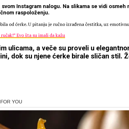
na svom Instagram nalogu. Na slikama se vidi osmeh n
ličnom raspoloženju.
obila od ćerke. U pitanju je ručno izrađena čestitka, uz emotivnu
čak!” Evo šta su imali da kažu
 ulicama, a veče su proveli u elegantnom 
ni, dok su njene ćerke birale sličan stil. Ž