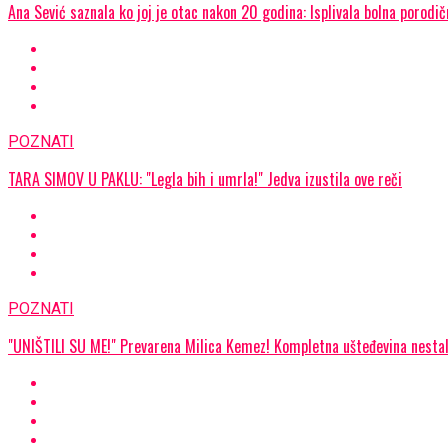
Ana Sević saznala ko joj je otac nakon 20 godina: Isplivala bolna porodič
POZNATI
TARA SIMOV U PAKLU: "Legla bih i umrla!" Jedva izustila ove reči
POZNATI
"UNIŠTILI SU ME!" Prevarena Milica Kemez! Kompletna ušteđevina nestal