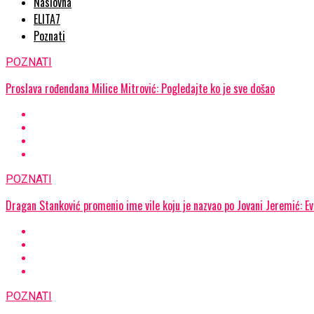
Naslovna
ELITA7
Poznati
POZNATI
Proslava rođendana Milice Mitrović: Pogledajte ko je sve došao
POZNATI
Dragan Stanković promenio ime vile koju je nazvao po Jovani Jeremić: E
POZNATI