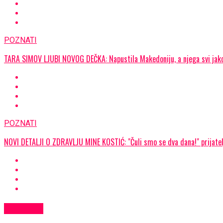
POZNATI
TARA SIMOV LJUBI NOVOG DEČKA: Napustila Makedoniju, a njega svi jak
POZNATI
NOVI DETALJI O ZDRAVLJU MINE KOSTIĆ: "Čuli smo se dva dana!" prijatelj
POZNATI