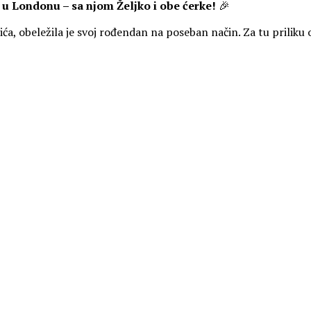
u Londonu – sa njom Željko i obe ćerke!
🎉
vića, obeležila je svoj rođendan na poseban način. Za tu prilik