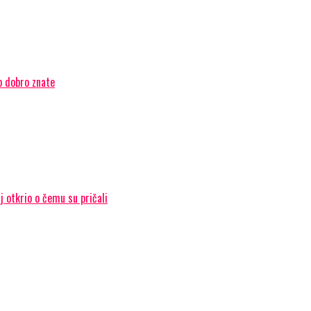
o dobro znate
 otkrio o čemu su pričali