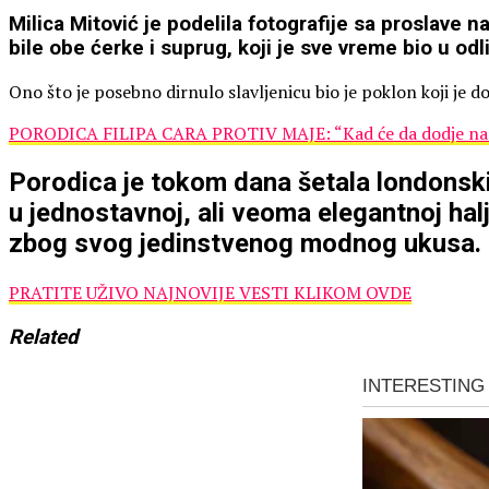
Milica Mitović je podelila fotografije sa proslave 
bile obe ćerke i suprug, koji je sve vreme bio u od
Ono što je posebno dirnulo slavljenicu bio je poklon koji je d
PORODICA FILIPA CARA PROTIV MAJE: “Kad će da dodje na ru
Porodica je tokom dana šetala londonskim
u jednostavnoj, ali veoma elegantnoj halji
zbog svog jedinstvenog modnog ukusa.
PRATITE UŽIVO NAJNOVIJE VESTI KLIKOM OVDE
Related