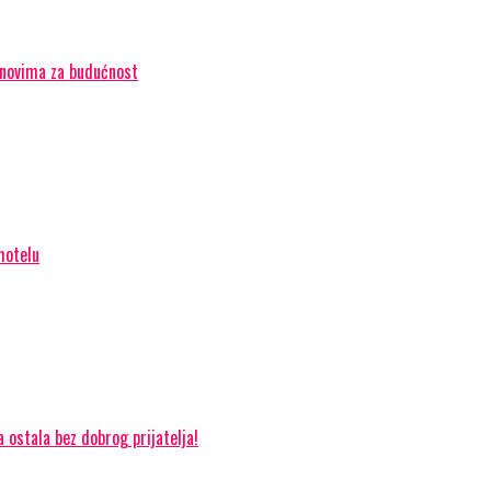
lanovima za budućnost
hotelu
 ostala bez dobrog prijatelja!