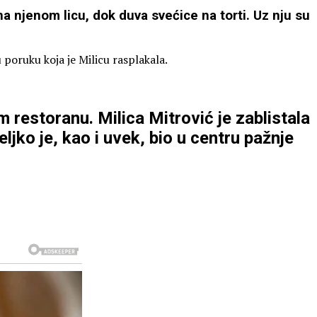
a njenom licu, dok duva svećice na torti. Uz nju su
 poruku koja je Milicu rasplakala.
restoranu. Milica Mitrović je zablistala
eljko je, kao i uvek, bio u centru pažnje