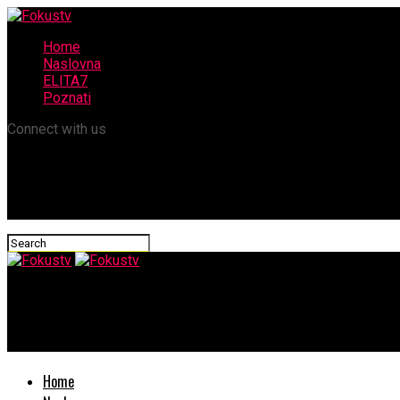
Home
Naslovna
ELITA7
Poznati
Connect with us
Fokustv
Proslava rođendana Milice Mitrović: Pogledajte ko je sve došao
Home