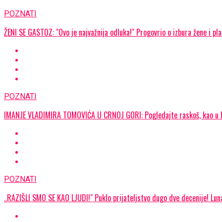
POZNATI
ŽENI SE GASTOZ: "Ovo je najvažnija odluka!" Progovrio o izbura žene i p
POZNATI
IMANJE VLADIMIRA TOMOVIĆA U CRNOJ GORI: Pogledajte raskoš, kao u 
POZNATI
„RAZIŠLI SMO SE KAO LJUDI!" Puklo prijateljstvo dugo dve decenije! Luna