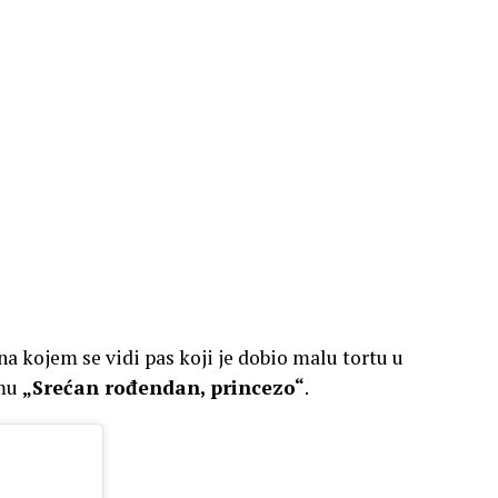
 kojem se vidi pas koji je dobio malu tortu u
smu
„Srećan rođendan, princezo“
.