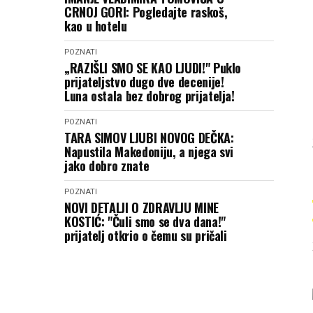
CRNOJ GORI: Pogledajte raskoš,
kao u hotelu
POZNATI
„RAZIŠLI SMO SE KAO LJUDI!" Puklo
prijateljstvo dugo dve decenije!
Luna ostala bez dobrog prijatelja!
POZNATI
TARA SIMOV LJUBI NOVOG DEČKA:
Napustila Makedoniju, a njega svi
jako dobro znate
POZNATI
NOVI DETALJI O ZDRAVLJU MINE
KOSTIĆ: "Čuli smo se dva dana!"
prijatelj otkrio o čemu su pričali