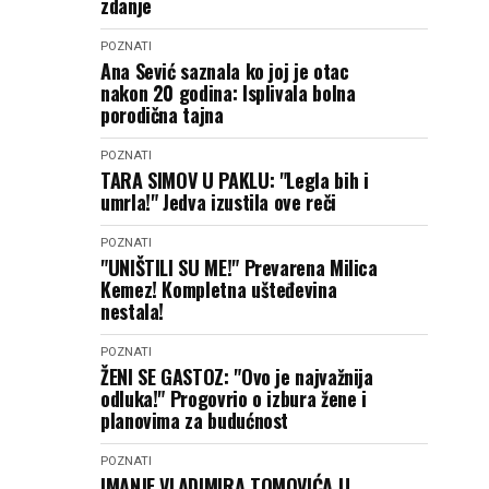
zdanje
POZNATI
Ana Sević saznala ko joj je otac
nakon 20 godina: Isplivala bolna
porodična tajna
POZNATI
TARA SIMOV U PAKLU: "Legla bih i
umrla!" Jedva izustila ove reči
POZNATI
"UNIŠTILI SU ME!" Prevarena Milica
Kemez! Kompletna ušteđevina
nestala!
POZNATI
ŽENI SE GASTOZ: "Ovo je najvažnija
odluka!" Progovrio o izbura žene i
planovima za budućnost
POZNATI
IMANJE VLADIMIRA TOMOVIĆA U