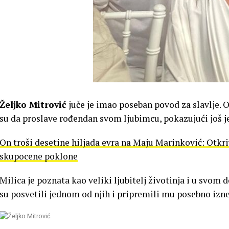
Željko Mitrović
juče je imao poseban povod za slavlje. 
su da proslave rođendan svom ljubimcu, pokazujući još j
On troši desetine hiljada evra na Maju Marinković: Otkriv
skupocene poklone
Milica je poznata kao veliki ljubitelj životinja i u svom
su posvetili jednom od njih i pripremili mu posebno izn