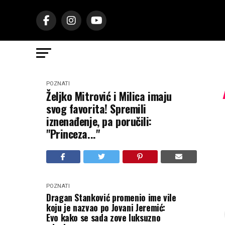
POZNATI
Željko Mitrović i Milica imaju
svog favorita! Spremili
iznenađenje, pa poručili:
"Princeza..."
POZNATI
Dragan Stanković promenio ime vile
koju je nazvao po Jovani Jeremić:
Evo kako se sada zove luksuzno