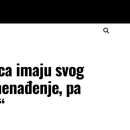
ica imaju svog
znenađenje, pa
“