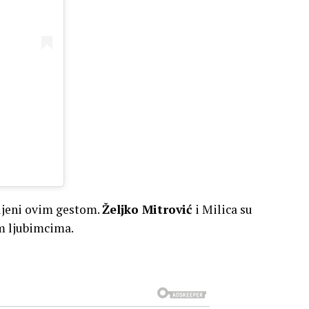
vljeni ovim gestom.
Željko Mitrović
i Milica su
im ljubimcima.