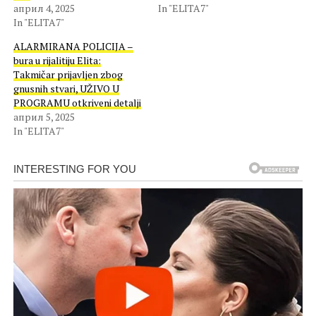
април 4, 2025
In "ELITA7"
In "ELITA7"
ALARMIRANA POLICIJA –
bura u rijalitiju Elita:
Takmičar prijavljen zbog
gnusnih stvari, UŽIVO U
PROGRAMU otkriveni detalji
април 5, 2025
In "ELITA7"