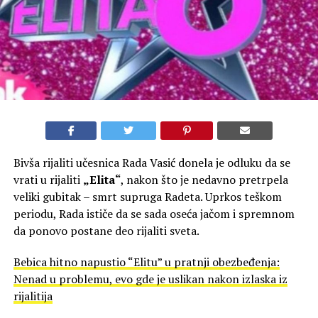
Bivša rijaliti učesnica Rada Vasić donela je odluku da se
vrati u rijaliti
„Elita“
, nakon što je nedavno pretrpela
veliki gubitak – smrt supruga Radeta. Uprkos teškom
periodu, Rada ističe da se sada oseća jačom i spremnom
da ponovo postane deo rijaliti sveta.
Bebica hitno napustio “Elitu” u pratnji obezbeđenja:
Nenad u problemu, evo gde je uslikan nakon izlaska iz
rijalitija