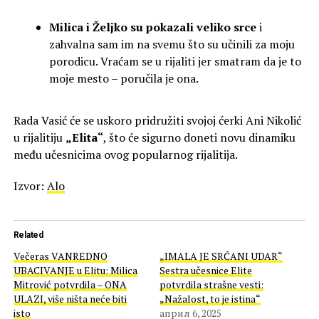
Milica i Željko su pokazali veliko srce
i
zahvalna sam im na svemu što su učinili za moju
porodicu. Vraćam se u rijaliti jer smatram da je to
moje mesto – poručila je ona.
Rada Vasić će se uskoro pridružiti svojoj ćerki Ani Nikolić
u rijalitiju
„Elita“
, što će sigurno doneti novu dinamiku
među učesnicima ovog popularnog rijalitija.
Izvor:
Alo
Related
Večeras VANREDNO
„IMALA JE SRČANI UDAR“
UBACIVANJE u Elitu: Milica
Sestra učesnice Elite
Mitrović potvrdila – ONA
potvrdila strašne vesti:
ULAZI, više ništa neće biti
„Nažalost, to je istina“
isto
април 6, 2025