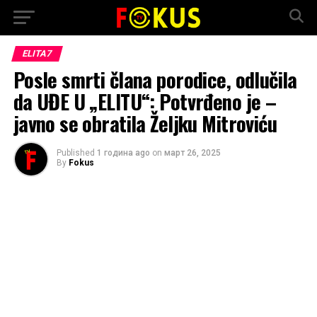
ELITA7
Posle smrti člana porodice, odlučila
da UĐE U „ELITU“: Potvrđeno je –
javno se obratila Željku Mitroviću
Published
1 година ago
on
март 26, 2025
By
Fokus