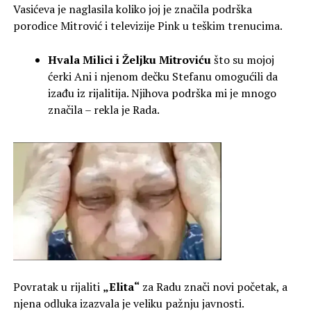
Vasićeva je naglasila koliko joj je značila podrška
porodice Mitrović i televizije Pink u teškim trenucima.
Hvala Milici i Željku Mitroviću
što su mojoj
ćerki Ani i njenom dečku Stefanu omogućili da
izađu iz rijalitija. Njihova podrška mi je mnogo
značila – rekla je Rada.
Povratak u rijaliti
„Elita“
za Radu znači novi početak, a
njena odluka izazvala je veliku pažnju javnosti.