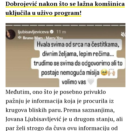
Dobrojević nakon što se lažna komšinica
uključila u uživo program!
Međutim, ono što je posebno privuklo
pažnju je informacija koja je procurila iz
krugova bliskih paru. Prema saznanjima,
Jovana Ljubisavljević je u drugom stanju, ali
par želi strogo da čuva ovu informaciju od