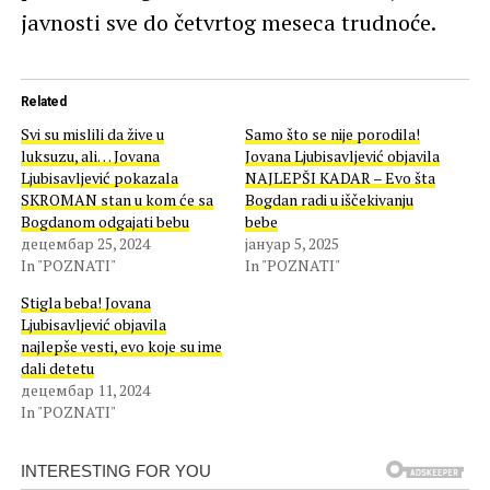
javnosti sve do četvrtog meseca trudnoće.
Related
Svi su mislili da žive u
Samo što se nije porodila!
luksuzu, ali… Jovana
Jovana Ljubisavljević objavila
Ljubisavljević pokazala
NAJLEPŠI KADAR – Evo šta
SKROMAN stan u kom će sa
Bogdan radi u iščekivanju
Bogdanom odgajati bebu
bebe
децембар 25, 2024
јануар 5, 2025
In "POZNATI"
In "POZNATI"
Stigla beba! Jovana
Ljubisavljević objavila
najlepše vesti, evo koje su ime
dali detetu
децембар 11, 2024
In "POZNATI"