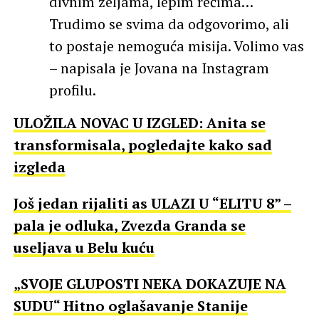
divnim željama, lepim rečima…
Trudimo se svima da odgovorimo, ali
to postaje nemoguća misija. Volimo vas
– napisala je Jovana na Instagram
profilu.
ULOŽILA NOVAC U IZGLED: Anita se
transformisala, pogledajte kako sad
izgleda
Još jedan rijaliti as ULAZI U “ELITU 8” –
pala je odluka, Zvezda Granda se
useljava u Belu kuću
„SVOJE GLUPOSTI NEKA DOKAZUJE NA
SUDU“ Hitno oglašavanje Stanije