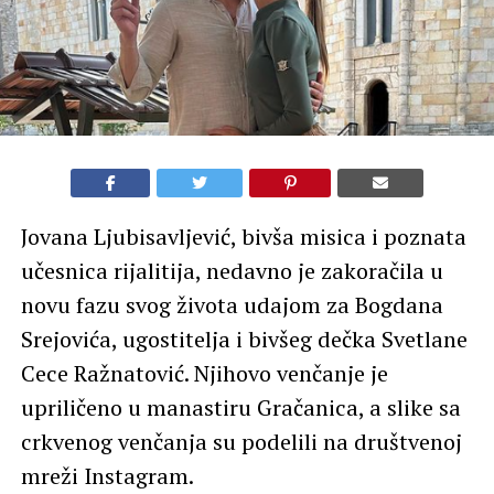
Jovana Ljubisavljević, bivša misica i poznata
učesnica rijalitija, nedavno je zakoračila u
novu fazu svog života udajom za Bogdana
Srejovića, ugostitelja i bivšeg dečka Svetlane
Cece Ražnatović. Njihovo venčanje je
upriličeno u manastiru Gračanica, a slike sa
crkvenog venčanja su podelili na društvenoj
mreži Instagram.