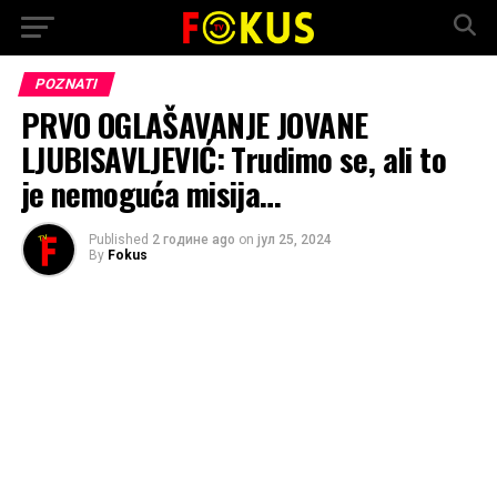
POZNATI
PRVO OGLAŠAVANJE JOVANE
LJUBISAVLJEVIĆ: Trudimo se, ali to
je nemoguća misija…
Published
2 године ago
on
јул 25, 2024
By
Fokus