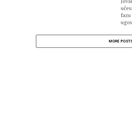
Jova
učes
fazu
ugos
MORE POST