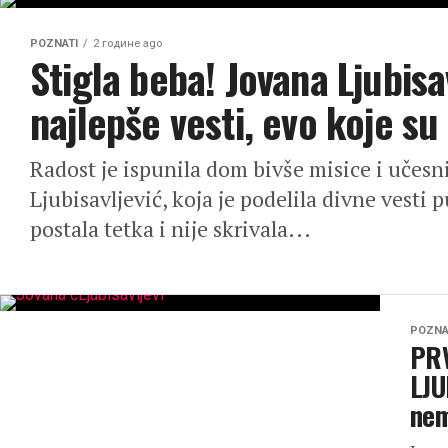
POZNATI
2 године ago
Stigla beba! Jovana Ljubisa
najlepše vesti, evo koje su
Radost je ispunila dom bivše misice i učesn
Ljubisavljević, koja je podelila divne vesti
postala tetka i nije skrivala...
POZNA
PR
LJU
nem