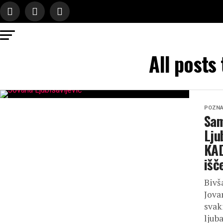
All posts
POZNA
Sam
Lju
KAD
išč
Bivša
Jova
svak
ljub