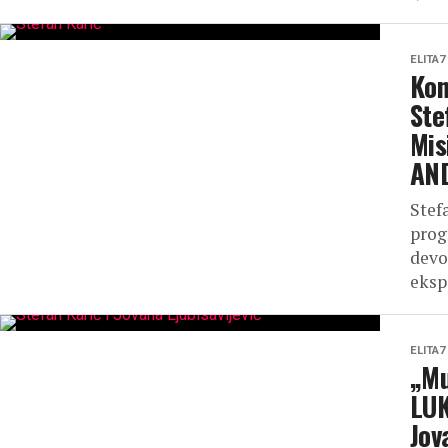
ELITA7
Kon
Ste
Mis
AN
Stef
prog
devo
eksp
ELITA7
„Mu
LUK
Jov