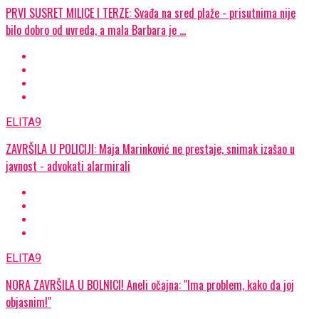
PRVI SUSRET MILICE I TERZE: Svađa na sred plaže - prisutnima nije
bilo dobro od uvreda, a mala Barbara je ...
ELITA9
ZAVRŠILA U POLICIJI: Maja Marinković ne prestaje, snimak izašao u
javnost - advokati alarmirali
ELITA9
NORA ZAVRŠILA U BOLNICI! Aneli očajna: "Ima problem, kako da joj
objasnim!"