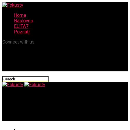
Home
Naslovna
ELITA7
Poznati
Connect with us
Fokustv
PRIZOR IZ RUME: Evo šta je zatečeno ispred Stanijinog stana
koji su nazvali „golubarnikom“