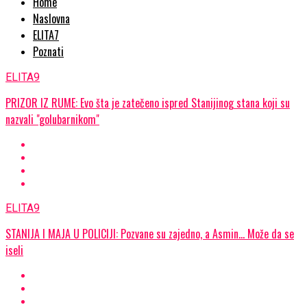
Home
Naslovna
ELITA7
Poznati
ELITA9
PRIZOR IZ RUME: Evo šta je zatečeno ispred Stanijinog stana koji su
nazvali "golubarnikom"
ELITA9
STANIJA I MAJA U POLICIJI: Pozvane su zajedno, a Asmin... Može da se
iseli