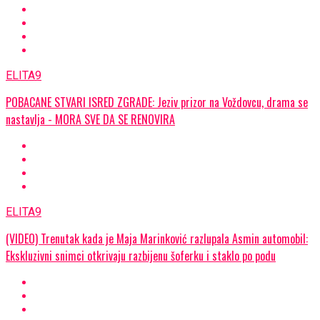
ELITA9
POBACANE STVARI ISRED ZGRADE: Jeziv prizor na Voždovcu, drama se
nastavlja - MORA SVE DA SE RENOVIRA
ELITA9
(VIDEO) Trenutak kada je Maja Marinković razlupala Asmin automobil:
Ekskluzivni snimci otkrivaju razbijenu šoferku i staklo po podu