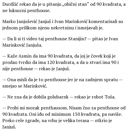
Durdžić rekao da je u pitanju „obični stan“ od 90 kvadrata, a
ne luksuzni penthouse.
Marko Janjušević Janjuš i Ivan Marinković komentarisali su
jednom prilikom njenu nekretninu i ismejavali je.
— Da li si ti video taj penthouse Stanijin? — pitao je Ivan
Marinković Janjuša.
— Kaže Asmin da ima 90 kvadrata, da joj je čovek koji je
prodao tvrdio da ima 120 kvadrata, a da u stvari ima 90 i
nije penthouse — rekao je Janjuš.
— Ona misli da je to penthouse jer je na zadnjem spratu —
smejao se Marinković.
— Ne zna da je dobila golubarnk — rekao je robot Toša.
— Probi mi mozak penthausom. Nisam čuo za penthouse od
90 kvadrata. Oni idu od minimum 130 kvadrata, pa naviše.
Preko cele zgrade, na vrhu je velika terasa — otkrio je
Janjuš.