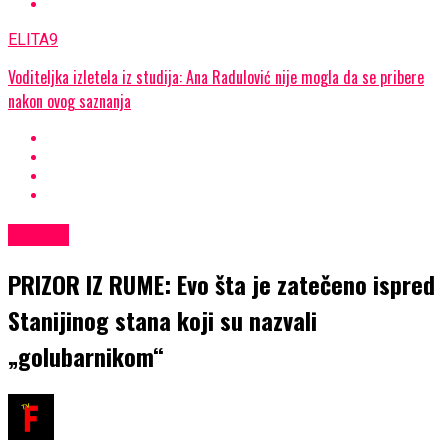
ELITA9
Voditeljka izletela iz studija: Ana Radulović nije mogla da se pribere
nakon ovog saznanja
ELITA9
PRIZOR IZ RUME: Evo šta je zatečeno ispred
Stanijinog stana koji su nazvali
„golubarnikom“