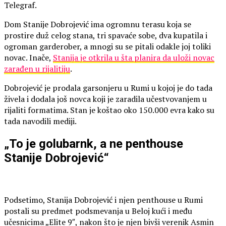
Telegraf.
Dom Stanije Dobrojević ima ogromnu terasu koja se
prostire duž celog stana, tri spavaće sobe, dva kupatila i
ogroman garderober, a mnogi su se pitali odakle joj toliki
novac. Inače,
Stanija je otkrila u šta planira da uloži novac
zarađen u rijalitiju
.
Dobrojević je prodala garsonjeru u Rumi u kojoj je do tada
živela i dodala još novca koji je zaradila učestvovanjem u
rijaliti formatima. Stan je koštao oko 150.000 evra kako su
tada navodili mediji.
„To je golubarnk, a ne penthouse
Stanije Dobrojević“
Podsetimo, Stanija Dobrojević i njen penthouse u Rumi
postali su predmet podsmevanja u Beloj kući i među
učesnicima „Elite 9″, nakon što je njen bivši verenik Asmin