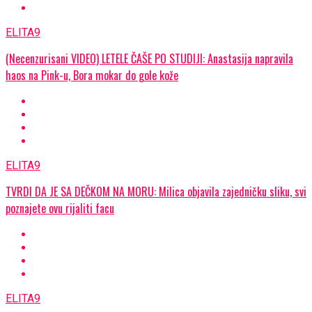
ELITA9
(Necenzurisani VIDEO) LETELE ČAŠE PO STUDIJI: Anastasija napravila
haos na Pink-u, Bora mokar do gole kože
ELITA9
TVRDI DA JE SA DEČKOM NA MORU: Milica objavila zajedničku sliku, svi
poznajete ovu rijaliti facu
ELITA9