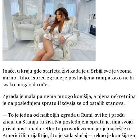
Inače, u kraju gde starleta živi kada je u Srbiji sve je veoma
mirno i tiho. Ispred zgrade je postavljena rampa kako ne bi
svako mogao da uđe.
Zgrada je mala pa nema mnogo komšija, a njena nekretnina
je na poslednjem spratu i izdvaja se od ostalih stanova.
— To je jedna od najboljih zgrada u Rumi, svi koji prođu
znaju da Stanija tu živi. Na poslednjem spratu je, ima svoju
privatnost, mada retko tu provodi vreme jer je najčešće u
Americi ili u rijalitiju, što je sada slučaj — rekao je komšija za