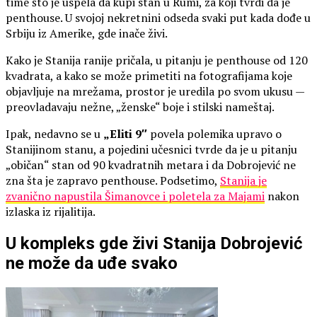
time što je uspela da kupi stan u Rumi, za koji tvrdi da je
penthouse. U svojoj nekretnini odseda svaki put kada dođe u
Srbiju iz Amerike, gde inače živi.
Kako je Stanija ranije pričala, u pitanju je penthouse od 120
kvadrata, a kako se može primetiti na fotografijama koje
objavljuje na mrežama, prostor je uredila po svom ukusu —
preovladavaju nežne, „ženske“ boje i stilski nameštaj.
Ipak, nedavno se u
„Eliti 9″
povela polemika upravo o
Stanijinom stanu, a pojedini učesnici tvrde da je u pitanju
„običan“ stan od 90 kvadratnih metara i da Dobrojević ne
zna šta je zapravo penthouse. Podsetimo,
Stanija je
zvanično napustila Šimanovce i poletela za Majami
nakon
izlaska iz rijalitija.
U kompleks gde živi Stanija Dobrojević
ne može da uđe svako