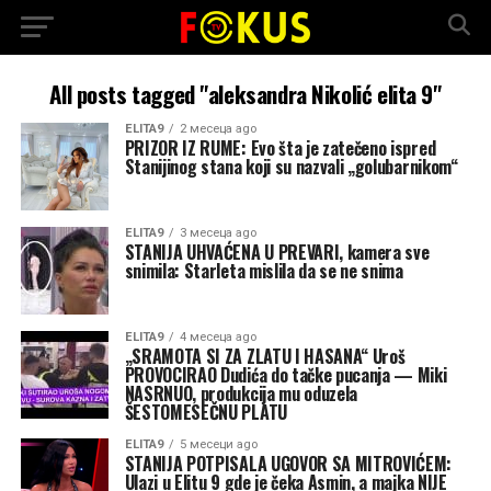
All posts tagged "aleksandra Nikolić elita 9"
ELITA9
2 месеца ago
PRIZOR IZ RUME: Evo šta je zatečeno ispred
Stanijinog stana koji su nazvali „golubarnikom“
ELITA9
3 месеца ago
STANIJA UHVAĆENA U PREVARI, kamera sve
snimila: Starleta mislila da se ne snima
ELITA9
4 месеца ago
„SRAMOTA SI ZA ZLATU I HASANA“ Uroš
PROVOCIRAO Dudića do tačke pucanja — Miki
NASRNUO, produkcija mu oduzela
ŠESTOMESEČNU PLATU
ELITA9
5 месеци ago
STANIJA POTPISALA UGOVOR SA MITROVIĆEM:
Ulazi u Elitu 9 gde je čeka Asmin, a majka NIJE