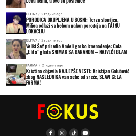
Leka nema, a ovo su posledice
ELITA7
2 године ago
PORODICA OKUPLJENA U BOSNI: Terza slomljen,
Milica odlazi sa bebom nakon porođaja na TAJNU
LOKACIJU
ELITA7
2 године ago
Veliki Šef priredio Anđeli gorko iznenađenje: Cela
„Elita“ gleda SNIMAK SA BANANOM – NAJVEĆI BLAM
FARMA
2 године ago
Kristina objavila NAJLEPŠE VESTI: Kristijan Golubović
zbog NASLEDNIKA van sebe od sreće, SLAVI CELA
FARMA!