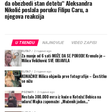
da obezbedi stan detetu“ Aleksandra
Nikolić poslala poruku Filipu Caru, a
njegova reakcija
U TRENDU
NAJNOVIJE
VIDEO ZAPISI
ELITA7
2 године ago
Za manje od 6 sati MOŽE DA SE PORODI! Krenulo je –
Milica Veličković SVE OBJAVILA
ELITA7
2 године ago
KONAČNO! Milica objavila prve fotografije – Čestitke
se nižu
POZNATI
2 године ago
Nestalo 300.000 evra iz kuće u Kotežu! Bebica na
udaru! Majka zapomaže: „Mučenik jadan…“