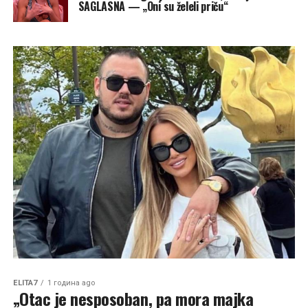
SAGLASNA — „Oni su želeli priču“
ELITA7
1 година ago
„Otac je nesposoban, pa mora majka