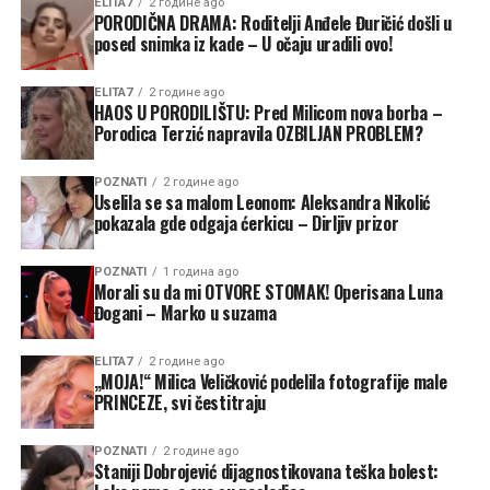
ELITA7
2 године ago
PORODIČNA DRAMA: Roditelji Anđele Đuričić došli u
posed snimka iz kade – U očaju uradili ovo!
ELITA7
2 године ago
HAOS U PORODILIŠTU: Pred Milicom nova borba –
Porodica Terzić napravila OZBILJAN PROBLEM?
POZNATI
2 године ago
Uselila se sa malom Leonom: Aleksandra Nikolić
pokazala gde odgaja ćerkicu – Dirljiv prizor
POZNATI
1 година ago
Morali su da mi OTVORE STOMAK! Operisana Luna
Đogani – Marko u suzama
ELITA7
2 године ago
„MOJA!“ Milica Veličković podelila fotografije male
PRINCEZE, svi čestitraju
POZNATI
2 године ago
Staniji Dobrojević dijagnostikovana teška bolest: