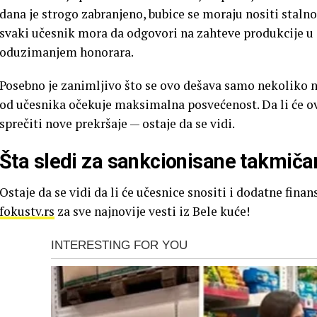
dana je strogo zabranjeno, bubice se moraju nositi staln
svaki učesnik mora da odgovori na zahteve produkcije u 
oduzimanjem honorara.
Posebno je zanimljivo što se ovo dešava samo nekoliko ne
od učesnika očekuje maksimalna posvećenost. Da li će o
sprečiti nove prekršaje — ostaje da se vidi.
Šta sledi za sankcionisane takmiča
Ostaje da se vidi da li će učesnice snositi i dodatne fina
fokustv.rs
za sve najnovije vesti iz Bele kuće!