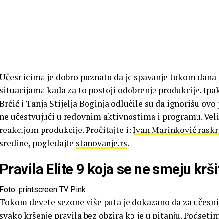
Učesnicima je dobro poznato da je spavanje tokom dana
situacijama kada za to postoji odobrenje produkcije. Ipak
Brčić i Tanja Stijelja Boginja odlučile su da ignorišu ov
ne učestvujući u redovnim aktivnostima i programu. Veli
reakcijom produkcije. Pročitajte i:
Ivan Marinković raskr
sredine, pogledajte
stanovanje.rs
.
Pravila Elite 9 koja se ne smeju krši
Foto: printscreen TV Pink
Tokom devete sezone više puta je dokazano da za učesni
svako kršenje pravila bez obzira ko je u pitanju. Podseti