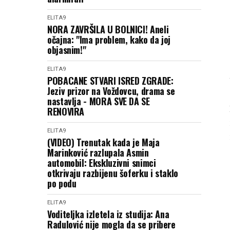
ELITA9
NORA ZAVRŠILA U BOLNICI! Aneli
očajna: "Ima problem, kako da joj
objasnim!"
ELITA9
POBACANE STVARI ISRED ZGRADE:
Jeziv prizor na Voždovcu, drama se
nastavlja - MORA SVE DA SE
RENOVIRA
ELITA9
(VIDEO) Trenutak kada je Maja
Marinković razlupala Asmin
automobil: Ekskluzivni snimci
otkrivaju razbijenu šoferku i staklo
po podu
ELITA9
Voditeljka izletela iz studija: Ana
Radulović nije mogla da se pribere