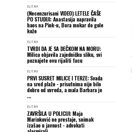
ELITA9
(Necenzurisani VIDEO) LETELE ČAŠE
PO STUDIJI: Anastasija napravila
haos na Pink-u, Bora mokar do gole
kože
ELITA9
TVRDI DA JE SA DEČKOM NA MORU:
Milica objavila zajedničku sliku, svi
poznajete ovu rijaliti facu
ELITA9
PRVI SUSRET MILICE I TERZE: Svađa
na sred plaže - prisutnima nije bilo
dobro od uvreda, a mala Barbara je
...
ELITA9
ZAVRŠILA U POLICIJI: Maja
Marinković ne prestaje, snimak
izašao u javnost - advokati
alarmirali