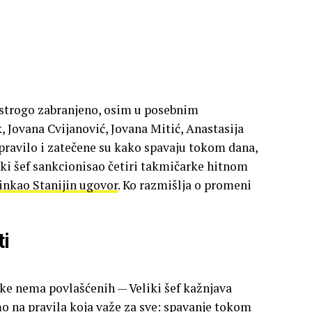
 strogo zabranjeno, osim u posebnim
, Jovana Cvijanović, Jovana Mitić, Anastasija
o pravilo i zatečene su kako spavaju tokom dana,
ki šef sankcionisao četiri takmičarke hitnom
inkao Stanijin ugovor
. Ko razmišlja o promeni
ti
ke nema povlašćenih — Veliki šef kažnjava
mo na pravila koja važe za sve: spavanje tokom