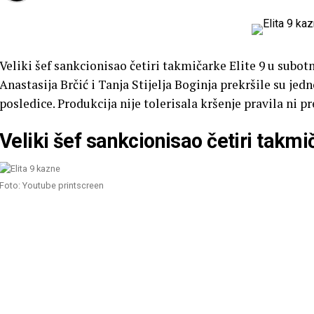
Veliki šef sankcionisao četiri takmičarke Elite 9 u subot
Anastasija Brčić i Tanja Stijelja Boginja prekršile su jedn
posledice. Produkcija nije tolerisala kršenje pravila ni p
Veliki šef sankcionisao četiri takm
Foto: Youtube printscreen