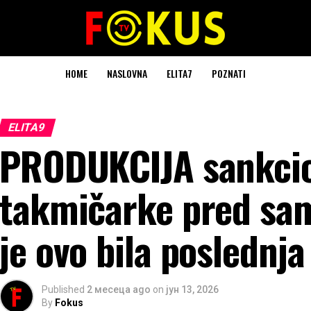
HOME
NASLOVNA
ELITA7
POZNATI
ELITA9
PRODUKCIJA sankcion
takmičarke pred samo
je ovo bila poslednj
Published
2 месеца ago
on
јун 13, 2026
By
Fokus