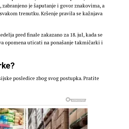
o, zabranjeno je šaputanje i govor znakovima, a
svakom trenutku. Kršenje pravila se kažnjava
delja pred finale zakazano za 18. jul, kada se
va opomena uticati na ponašanje takmičarki i
rke?
nsijske posledice zbog svog postupka. Pratite