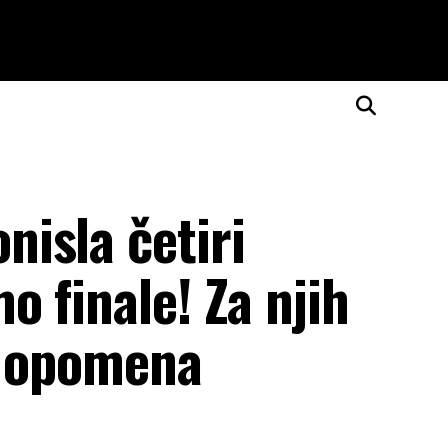
isla četiri
 finale! Za njih
a opomena