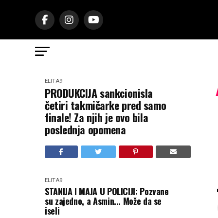
ELITA9
PRODUKCIJA sankcionisla
četiri takmičarke pred samo
finale! Za njih je ovo bila
poslednja opomena
ELITA9
STANIJA I MAJA U POLICIJI: Pozvane
su zajedno, a Asmin... Može da se
iseli