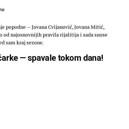
nje popodne — Jovana Cvijanović, Jovana Mitić,
o od najosnovnijih pravila rijalitija i sada snose
red sam kraj sezone.
ičarke — spavale tokom dana!