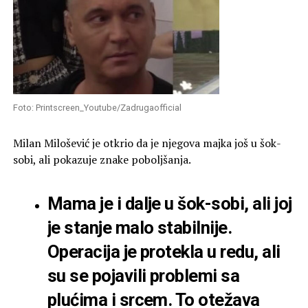
Foto: Printscreen_Youtube/Zadrugaofficial
Milan Milošević je otkrio da je njegova majka još u šok-
sobi, ali pokazuje znake poboljšanja.
Mama je i dalje u šok-sobi, ali joj
je stanje malo stabilnije.
Operacija je protekla u redu, ali
su se pojavili problemi sa
plućima i srcem. To otežava