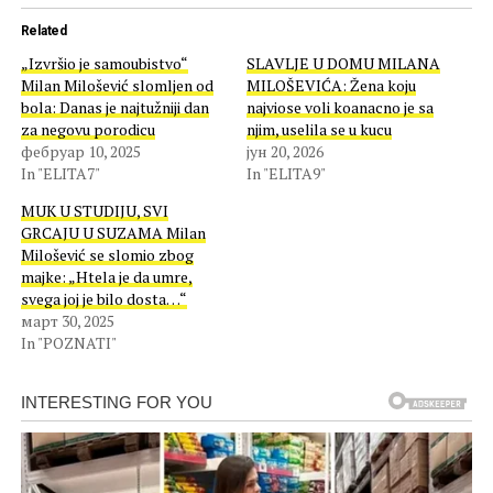
Related
„Izvršio je samoubistvo“
SLAVLJE U DOMU MILANA
Milan Milošević slomljen od
MILOŠEVIĆA: Žena koju
bola: Danas je najtužniji dan
najviose voli koanacno je sa
za negovu porodicu
njim, uselila se u kucu
фебруар 10, 2025
јун 20, 2026
In "ELITA7"
In "ELITA9"
MUK U STUDIJU, SVI
GRCAJU U SUZAMA Milan
Milošević se slomio zbog
majke: „Htela je da umre,
svega joj je bilo dosta…“
март 30, 2025
In "POZNATI"