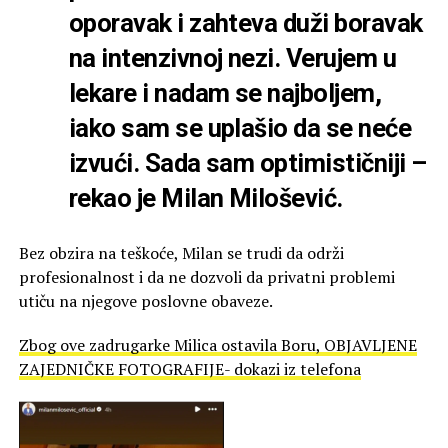
oporavak i zahteva duži boravak
na intenzivnoj nezi. Verujem u
lekare i nadam se najboljem,
iako sam se uplašio da se neće
izvući. Sada sam optimističniji –
rekao je Milan Milošević.
Bez obzira na teškoće, Milan se trudi da održi
profesionalnost i da ne dozvoli da privatni problemi
utiču na njegove poslovne obaveze.
Zbog ove zadrugarke Milica ostavila Boru, OBJAVLJENE
ZAJEDNIČKE FOTOGRAFIJE- dokazi iz telefona