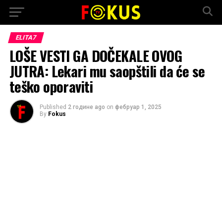
ELITA7
LOŠE VESTI GA DOČEKALE OVOG
JUTRA: Lekari mu saopštili da će se
teško oporaviti
Published
2 године ago
on
фебруар 1, 2025
By
Fokus