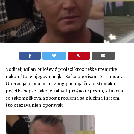
Voditelj Milan Milošević prolazi kroz teške trenutke
nakon što je njegova majka Rajka operisana 21. januara.
Operacija je bila hitna zbog pucanja čira u stomaku i
početka sepse. Iako je zahvat prošao uspešno, situacija
se zakomplikovala zbog problema sa plućima i srcem,
što otežava njen oporavak.