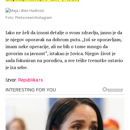
Foto: Printscreen/Instagram
Iako ne želi da iznosi detalje o svom zdravlju, jasno je da
je njegov oporavak na dobrom putu. „Još se oporavljam,
imam neke operacije, ali ne bih o tome mnogo da
govorim za javnost“, istakao je Jovica. Njegov život je
sada fokusiran na porodicu, a sve teške trenutke ostavio
je iza sebe.
Izvor:
Republika.rs