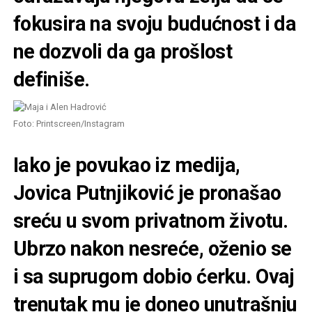
fokusira na svoju budućnost i da
ne dozvoli da ga prošlost
definiše.
Foto: Printscreen/Instagram
Iako je povukao iz medija,
Jovica Putnjiković je pronašao
sreću u svom privatnom životu.
Ubrzo nakon nesreće, oženio se
i sa suprugom dobio ćerku. Ovaj
trenutak mu je doneo unutrašnju