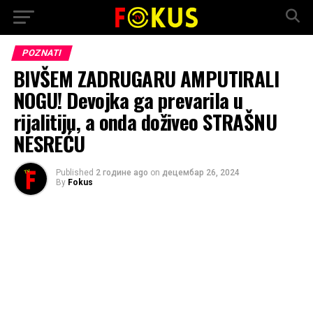
POZNATI
BIVŠEM ZADRUGARU AMPUTIRALI
NOGU! Devojka ga prevarila u
rijalitiju, a onda doživeo STRAŠNU
NESREĆU
Published
2 године ago
on
децембар 26, 2024
By
Fokus