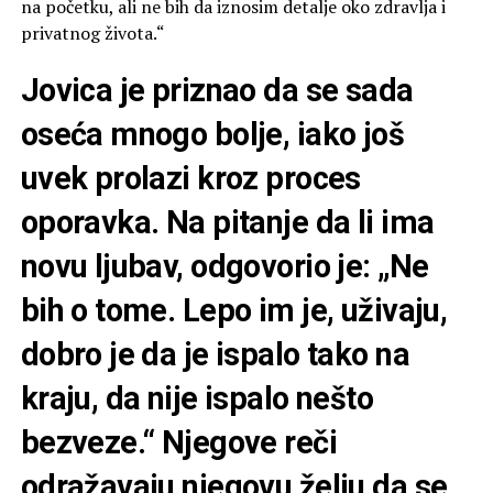
na početku, ali ne bih da iznosim detalje oko zdravlja i
privatnog života.“
Jovica je priznao da se sada
oseća mnogo bolje, iako još
uvek prolazi kroz proces
oporavka. Na pitanje da li ima
novu ljubav, odgovorio je: „Ne
bih o tome. Lepo im je, uživaju,
dobro je da je ispalo tako na
kraju, da nije ispalo nešto
bezveze.“ Njegove reči
odražavaju njegovu želju da se