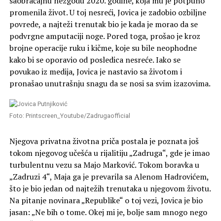
saobraćajnu nezgodu 2020. godine, koja mu je potpuno
promenila život. U toj nesreći, Jovica je zadobio ozbiljne
povrede, a najteži trenutak bio je kada je morao da se
podvrgne amputaciji noge. Pored toga, prošao je kroz
brojne operacije ruku i kičme, koje su bile neophodne
kako bi se oporavio od posledica nesreće. Iako se
povukao iz medija, Jovica je nastavio sa životom i
pronašao unutrašnju snagu da se nosi sa svim izazovima.
Foto: Printscreen_Youtube/Zadrugaofficial
Njegova privatna životna priča postala je poznata još
tokom njegovog učešća u rijalitiju „Zadruga“, gde je imao
turbulentnu vezu sa Majo Marković. Tokom boravka u
„Zadruzi 4“, Maja ga je prevarila sa Alenom Hadrovićem,
što je bio jedan od najtežih trenutaka u njegovom životu.
Na pitanje novinara „Republike“ o toj vezi, Jovica je bio
jasan: „Ne bih o tome. Okej mi je, bolje sam mnogo nego