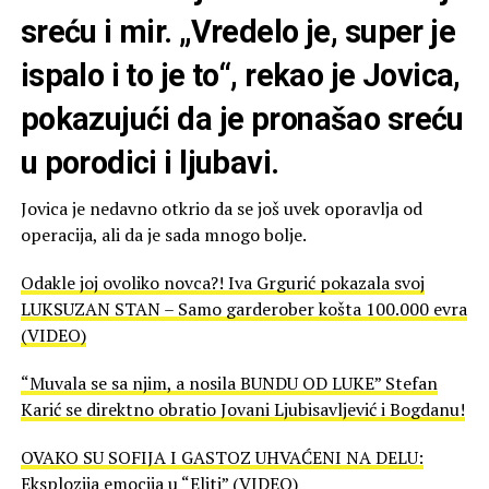
sreću i mir. „Vredelo je, super je
ispalo i to je to“, rekao je Jovica,
pokazujući da je pronašao sreću
u porodici i ljubavi.
Jovica je nedavno otkrio da se još uvek oporavlja od
operacija, ali da je sada mnogo bolje.
Odakle joj ovoliko novca?! Iva Grgurić pokazala svoj
LUKSUZAN STAN – Samo garderober košta 100.000 evra
(VIDEO)
“Muvala se sa njim, a nosila BUNDU OD LUKE” Stefan
Karić se direktno obratio Jovani Ljubisavljević i Bogdanu!
OVAKO SU SOFIJA I GASTOZ UHVAĆENI NA DELU:
Eksplozija emocija u “Eliti” (VIDEO)