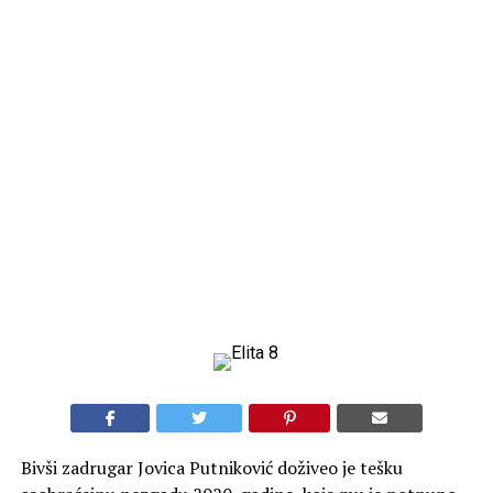
Bivši zadrugar Jovica Putniković doživeo je tešku