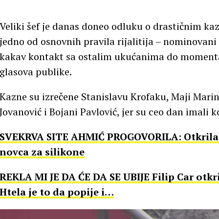
Veliki šef je danas doneo odluku o drastičnim ka
jedno od osnovnih pravila rijalitija – nominovani
kakav kontakt sa ostalim ukućanima do momenta
glasova publike.
Kazne su izrečene Stanislavu Krofaku, Maji Mari
Jovanović i Bojani Pavlović, jer su ceo dan imali 
SVEKRVA SITE AHMIĆ PROGOVORILA: Otkrila n
novca za silikone
REKLA MI JE DA ĆE DA SE UBIJE Filip Car otkr
Htela je to da popije i…