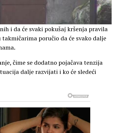
ih i da će svaki pokušaj kršenja pravila
mu takmičarima poručio da će svako dalje
znama.
anje, čime se dodatno pojačava tenzija
acija dalje razvijati i ko će sledeći