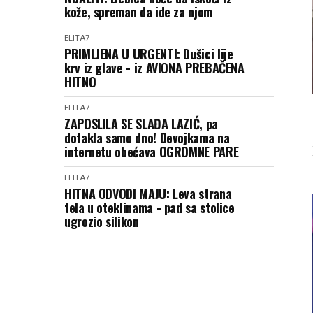
kože, spreman da ide za njom
ELITA7
PRIMLJENA U URGENTI: Dušici lije
krv iz glave - iz AVIONA PREBAČENA
HITNO
ELITA7
ZAPOSLILA SE SLAĐA LAZIĆ, pa
dotakla samo dno! Devojkama na
internetu obećava OGROMNE PARE
ELITA7
HITNA ODVODI MAJU: Leva strana
tela u oteklinama - pad sa stolice
ugrozio silikon