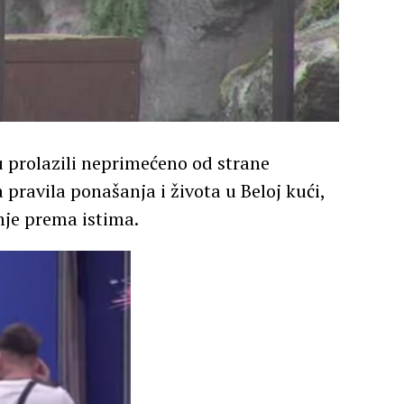
u prolazili neprimećeno od strane
 pravila ponašanja i života u Beloj kući,
nje prema istima.