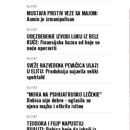
ELITA7
MUSTAFA PROTIV VEZE SA MAJOM:
Asmin je izmanipulisan
ELITA7
OBEZBEĐENJE IZVODI LUKU IZ BELE
KUĆE: Finansijska kazna od koje se
neće oporaviti
ELITA7
SVEŽE RAZVEDENA PEVAČICA ULAZI
U ELITU: Produkcija najavila veliki
spektakl
ELITA7
"MORA NA PSIHIJATRIJSKO LEČENJE"
Bebica nije dobro - oglasila se
njena majka i otkrila istinu
ELITA7
TEODORA I FILIP NAPUSTILI
RIJALITI: Bebica hoće da iskoči iz