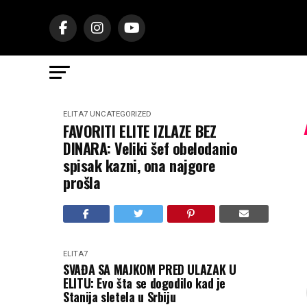
ELITA7
UNCATEGORIZED
FAVORITI ELITE IZLAZE BEZ
DINARA: Veliki šef obelodanio
spisak kazni, ona najgore
prošla
ELITA7
SVAĐA SA MAJKOM PRED ULAZAK U
ELITU: Evo šta se dogodilo kad je
Stanija sletela u Srbiju