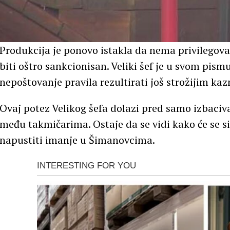
Produkcija je ponovo istakla da nema privilegovan
biti oštro sankcionisan. Veliki šef je u svom pis
nepoštovanje pravila rezultirati još strožijim ka
Ovaj potez Velikog šefa dolazi pred samo izbaciv
među takmičarima. Ostaje da se vidi kako će se situ
napustiti imanje u Šimanovcima.