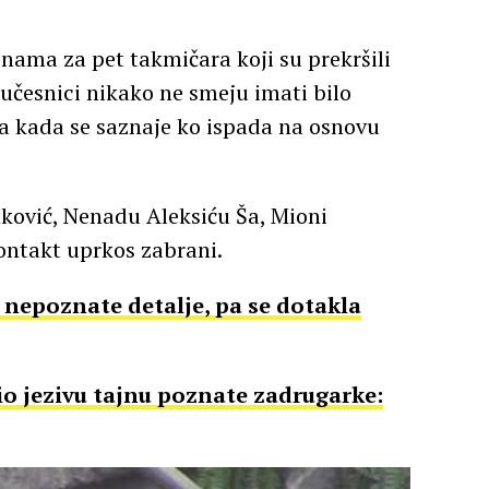
znama za pet takmičara koji su prekršili
 učesnici nikako ne smeju imati bilo
 kada se saznaje ko ispada na osnovu
nković, Nenadu Aleksiću Ša, Mioni
kontakt uprkos zabrani.
epoznate detalje, pa se dotakla
io jezivu tajnu poznate zadrugarke: