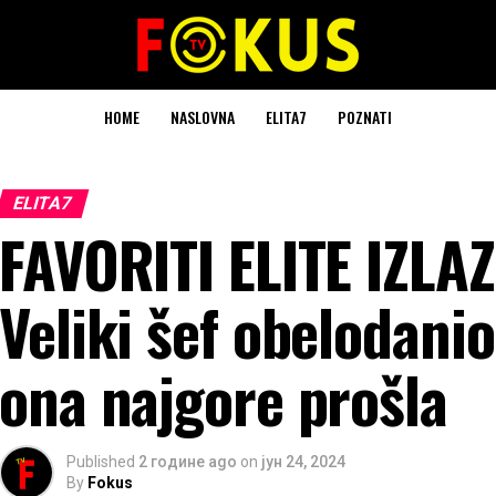
HOME
NASLOVNA
ELITA7
POZNATI
ELITA7
FAVORITI ELITE IZLA
Veliki šef obelodanio
ona najgore prošla
Published
2 године ago
on
јун 24, 2024
By
Fokus