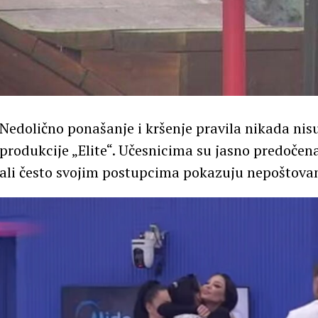
Nedolično ponašanje i kršenje pravila nikada nis
produkcije „Elite“. Učesnicima su jasno predočena
ali često svojim postupcima pokazuju nepoštova