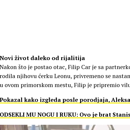
Novi život daleko od rijalitija
Nakon što je postao otac, Filip Car je sa partne
rodila njihovu ćerku Leonu, privremeno se nasta
u ovom primorskom mestu, Filip je pripremio vilu
Pokazal kako izgleda posle porodjaja, Aleksa
ODSEKLI MU NOGU I RUKU: Ovo je brat Stanisl