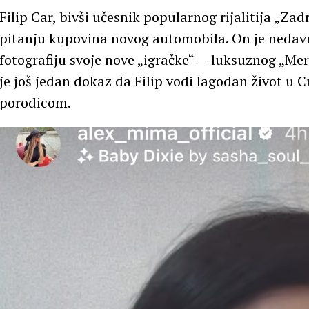
Filip Car, bivši učesnik popularnog rijalitija „Zad
pitanju kupovina novog automobila. On je nedav
fotografiju svoje nove „igračke“ — luksuznog „Mer
je još jedan dokaz da Filip vodi lagodan život u C
porodicom.