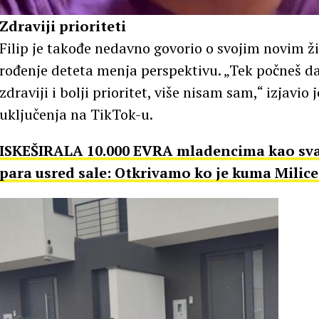
Zdraviji prioriteti
Filip je takođe nedavno govorio o svojim novim ž
rođenje deteta menja perspektivu. „Tek počneš d
zdraviji i bolji prioritet, više nisam sam,“ izjavi
uključenja na TikTok-u.
ISKEŠIRALA 10.000 EVRA mladencima kao svad
para usred sale: Otkrivamo ko je kuma Milic