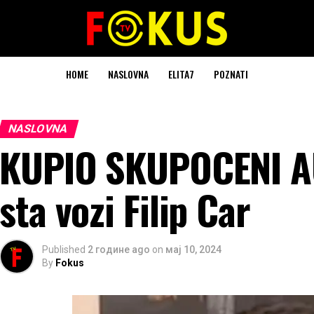
HOME
NASLOVNA
ELITA7
POZNATI
NASLOVNA
KUPIO SKUPOCENI AU
sta vozi Filip Car
Published
2 године ago
on
мај 10, 2024
By
Fokus