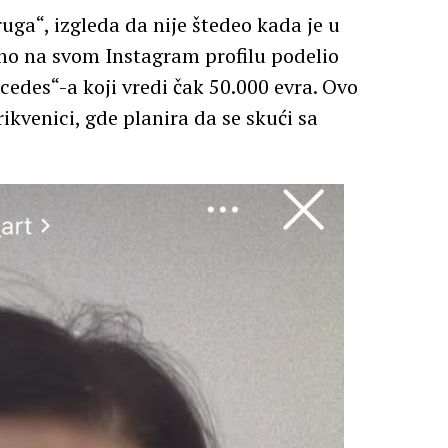
ruga“, izgleda da nije štedeo kada je u
no na svom Instagram profilu podelio
cedes“-a koji vredi čak 50.000 evra. Ovo
rikvenici, gde planira da se skući sa