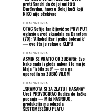
preti Sandri da će joj uništiti
Đurđevdan, haos u Beloj kući koji
NIKO nije očekivao
ELITA9
NASLOVNA
OTAC Sofije Janićijević se PRVI PUT
oglasio usred skandala sa Danetom
(70): "Alkoholičar i psiho bolesnik"
— evo šta je rekao o KLIPU
ELITA9
NASLOVNA
ASMIN SE VRATIO OD ZUBARA: Evo
kako sada izgleda nakon što mu je
Maja "izbila zub" — ona ga
uporedila sa ZUBIĆ VILOM
ELITA9
NASLOVNA
„SRAMOTA SI ZA ZLATU I HASANA“
Uroš PROVOCIRAO Dudića do tačke
pucanja — Miki NASRNUO,
produkcija mu oduzela
ŠESTOMESEČNU PLATU