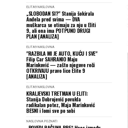
ELITA9
NASLOVNA
„SLOBODAN SI?" Stanija šokirala
Anđela pred svima — DVA
muškarca se otimaju za nju u Eliti
9, ali ona ima POTPUNO DRUGI
PLAN [ANALIZA]
ELITA9
NASLOVNA
"RAZBILA MI JE AUTO, KUĆU I SVE"
Filip Car SAHRANIO Maju
Marinković — zašto njegove reči
OTKRIVAJU pravo lice Elite 9
[ANALIZA]
ELITA9
NASLOVNA
KRALJEVSKI TRETMAN U ELITI:
Stanija Dobrojević povukla
radikalan potez, Maja Marinković
BESNI i lomi sve po sobi
NASLOVNA
POZNATI
„POVEDI RAČUNA BRE“ Haos između