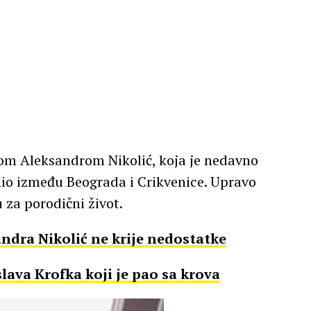
rkom Aleksandrom Nikolić, koja je nedavno
nio između Beograda i Crikvenice. Upravo
 za porodični život.
ndra Nikolić ne krije nedostatke
ava Krofka koji je pao sa krova