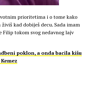
ivotnim prioritetima i o tome kako
a živiš kad dobiješ decu. Sada imam
o je Filip tokom svog nedavnog lajv
beni poklon, a onda bacila kišu
e Kemez