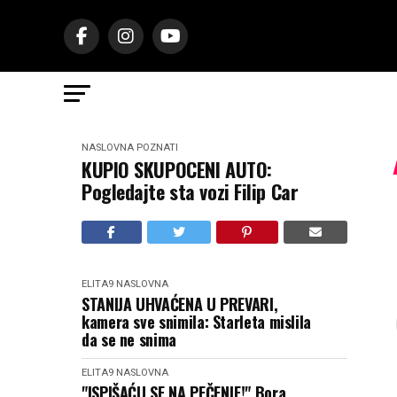
NASLOVNA
POZNATI
KUPIO SKUPOCENI AUTO:
Pogledajte sta vozi Filip Car
ELITA9
NASLOVNA
STANIJA UHVAĆENA U PREVARI,
kamera sve snimila: Starleta mislila
da se ne snima
ELITA9
NASLOVNA
"ISPIŠAĆU SE NA PEČENJE!" Bora