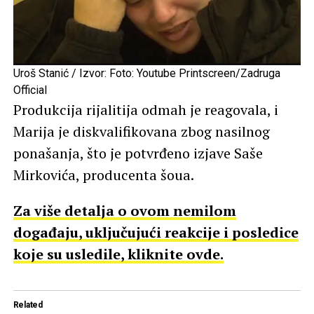
Uroš Stanić / Izvor: Foto: Youtube Printscreen/Zadruga
Official
Produkcija rijalitija odmah je reagovala, i
Marija je diskvalifikovana zbog nasilnog
ponašanja, što je potvrđeno izjave Saše
Mirkovića, producenta šoua.
Za više detalja o ovom nemilom
događaju, uključujući reakcije i posledice
koje su usledile, kliknite ovde.
Related