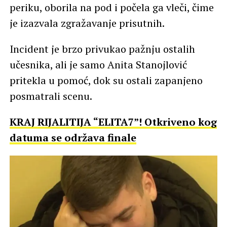
periku, oborila na pod i počela ga vleči, čime
je izazvala zgražavanje prisutnih.
Incident je brzo privukao pažnju ostalih
učesnika, ali je samo Anita Stanojlović
pritekla u pomoć, dok su ostali zapanjeno
posmatrali scenu.
KRAJ RIJALITIJA “ELITA7”! Otkriveno kog
datuma se održava finale