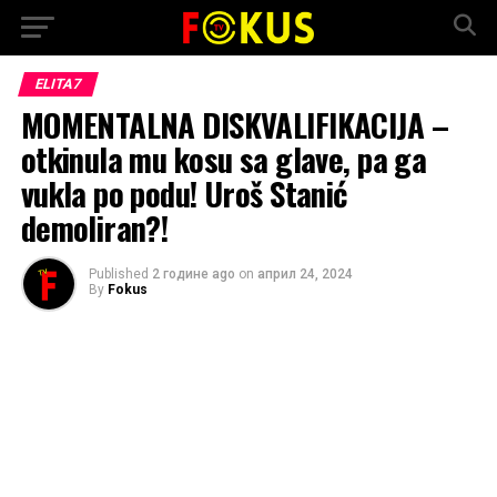
ELITA7
MOMENTALNA DISKVALIFIKACIJA –
otkinula mu kosu sa glave, pa ga
vukla po podu! Uroš Stanić
demoliran?!
Published
2 године ago
on
април 24, 2024
By
Fokus