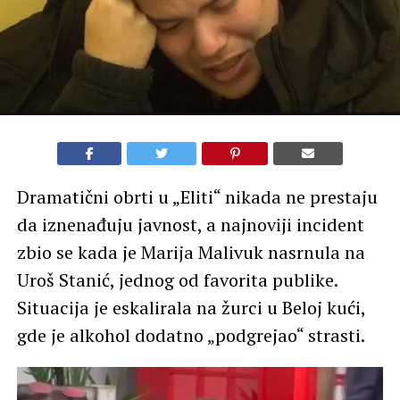
Dramatični obrti u „Eliti“ nikada ne prestaju
da iznenađuju javnost, a najnoviji incident
zbio se kada je Marija Malivuk nasrnula na
Uroš Stanić, jednog od favorita publike.
Situacija je eskalirala na žurci u Beloj kući,
gde je alkohol dodatno „podgrejao“ strasti.