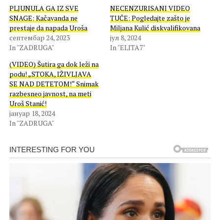
PLJUNULA GA IZ SVE
NECENZURISANI VIDEO
SNAGE: Kačavanda ne
TUČE: Pogledajte zašto je
prestaje da napada Uroša
Miljana Kulić diskvalifikovana
септембар 24, 2023
јул 8, 2024
In "ZADRUGA"
In "ELITA7"
(VIDEO) Šutira ga dok leži na
podu! „STOKA, IŽIVLJAVA
SE NAD DETETOM!“ Snimak
razbesneo javnost, na meti
Uroš Stanić!
јануар 18, 2024
In "ZADRUGA"