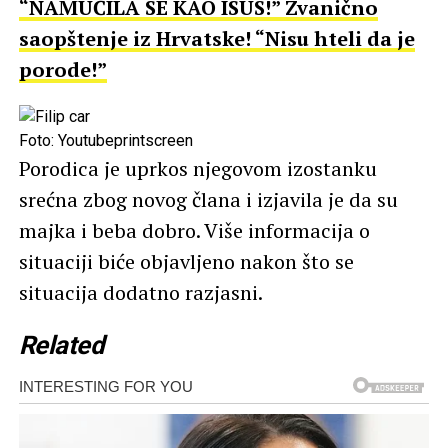
“NAMUČILA SE KAO ISUS!” Zvanično
saopštenje iz Hrvatske! “Nisu hteli da je
porode!”
Foto: Youtubeprintscreen
Porodica je uprkos njegovom izostanku
srećna zbog novog člana i izjavila je da su
majka i beba dobro. Više informacija o
situaciji biće objavljeno nakon što se
situacija dodatno razjasni.
Related