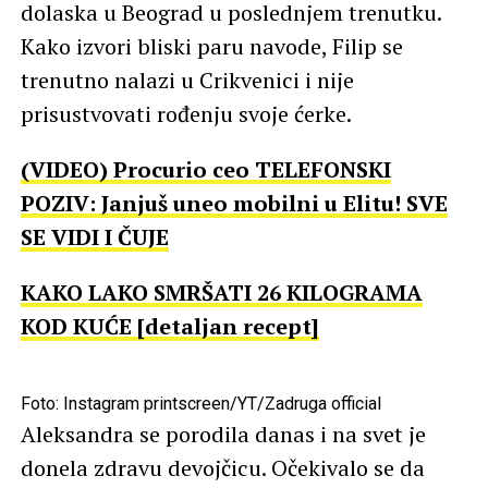
dolaska u Beograd u poslednjem trenutku.
Kako izvori bliski paru navode, Filip se
trenutno nalazi u Crikvenici i nije
prisustvovati rođenju svoje ćerke.
(VIDEO) Procurio ceo TELEFONSKI
POZIV: Janjuš uneo mobilni u Elitu! SVE
SE VIDI I ČUJE
KAKO LAKO SMRŠATI 26 KILOGRAMA
KOD KUĆE [detaljan recept]
Foto: Instagram printscreen/YT/Zadruga official
Aleksandra se porodila danas i na svet je
donela zdravu devojčicu. Očekivalo se da