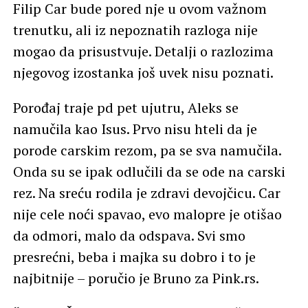
Filip Car bude pored nje u ovom važnom
trenutku, ali iz nepoznatih razloga nije
mogao da prisustvuje. Detalji o razlozima
njegovog izostanka još uvek nisu poznati.
Porođaj traje pd pet ujutru, Aleks se
namučila kao Isus. Prvo nisu hteli da je
porode carskim rezom, pa se sva namučila.
Onda su se ipak odlučili da se ode na carski
rez. Na sreću rodila je zdravi devojčicu. Car
nije cele noći spavao, evo malopre je otišao
da odmori, malo da odspava. Svi smo
presrećni, beba i majka su dobro i to je
najbitnije – poručio je Bruno za Pink.rs.