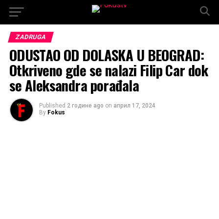
ZADRUGA
ODUSTAO OD DOLASKA U BEOGRAD:
Otkriveno gde se nalazi Filip Car dok
se Aleksandra porađala
Published
2 године ago
on
април 17, 2024
By
Fokus