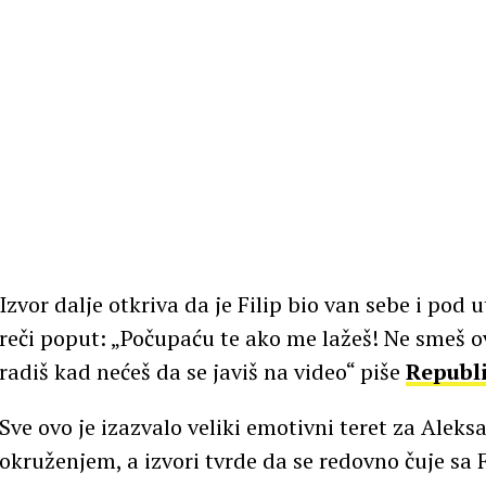
Izvor dalje otkriva da je Filip bio van sebe i pod 
reči poput: „Počupaću te ako me lažeš! Ne smeš ov
radiš kad nećeš da se javiš na video“ piše
Republi
Sve ovo je izazvalo veliki emotivni teret za Aleks
okruženjem, a izvori tvrde da se redovno čuje sa F