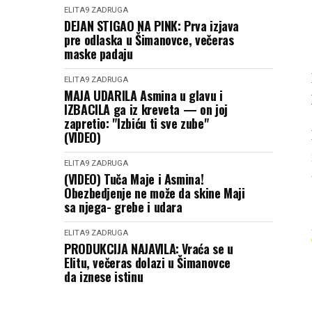
ELITA9
ZADRUGA
DEJAN STIGAO NA PINK: Prva izjava
pre odlaska u Šimanovce, večeras
maske padaju
ELITA9
ZADRUGA
MAJA UDARILA Asmina u glavu i
IZBACILA ga iz kreveta — on joj
zapretio: "Izbiću ti sve zube"
(VIDEO)
ELITA9
ZADRUGA
(VIDEO) Tuča Maje i Asmina!
Obezbedjenje ne može da skine Maji
sa njega- grebe i udara
ELITA9
ZADRUGA
PRODUKCIJA NAJAVILA: Vraća se u
Elitu, večeras dolazi u Šimanovce
da iznese istinu