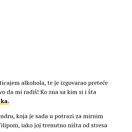
uticajem alkohola, te je izgovarao preteće
o da mi radiš! Ko zna sa kim si i šta
ka.
andru, koja je sada u potrazi za mirnim
ilipom, iako joj trenutno ništa od stresa