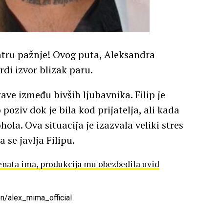
entru pažnje! Ovog puta, Aleksandra
vrdi izvor blizak paru.
ve između bivših ljubavnika. Filip je
poziv dok je bila kod prijatelja, ali kada
hola. Ova situacija je izazvala veliki stres
 se javlja Filipu.
ata ima, produkcija mu obezbedila uvid
en/alex_mima_official