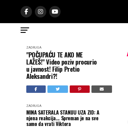
ZADRUGA
"POČUPAĆU TE AKO ME
LAŽEŠ!" Video poziv procurio
u javnost! Filip Pretio
Aleksandri?!
ZADRUGA
MINA SATERALA STANIJU UZA ZID: A
njena reakcija... Spreman je na sve
samo da vrati Viktora