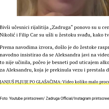
Bivši učesnici rijalitija „Zadruga“ ponovo su u c
Nikolić i Filip Car su ušli u žestoku svađu, kako t
Prema navodima izvora, došlo je do žestoke raspra
navodno insistirao da se Aleksandra javi na video 
to nije učinila, počeo je besneti pod uticajem alko
za Aleksandru, koja je prekinula vezu i prestala da
JANJUŠ PLJUJE PO GLAŠAČIMA: Video koliko malo procen
Foto: Youtube printscreen/ Zadruga Official/Instagram printscre