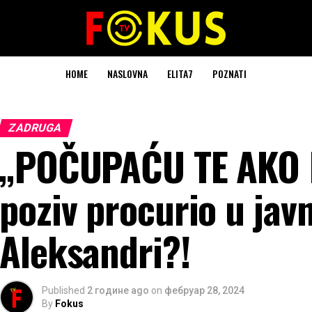
HOME
NASLOVNA
ELITA7
POZNATI
ZADRUGA
„POČUPAĆU TE AKO M
poziv procurio u javn
Aleksandri?!
Published
2 године ago
on
фебруар 28, 2024
By
Fokus