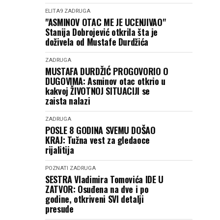
ELITA9
ZADRUGA
"ASMINOV OTAC ME JE UCENJIVAO"
Stanija Dobrojević otkrila šta je
doživela od Mustafe Durdžića
ZADRUGA
MUSTAFA DURDŽIĆ PROGOVORIO O
DUGOVIMA: Asminov otac otkrio u
kakvoj ŽIVOTNOJ SITUACIJI se
zaista nalazi
ZADRUGA
POSLE 8 GODINA SVEMU DOŠAO
KRAJ: Tužna vest za gledaoce
rijalitija
POZNATI
ZADRUGA
SESTRA Vladimira Tomovića IDE U
ZATVOR: Osuđena na dve i po
godine, otkriveni SVI detalji
presude