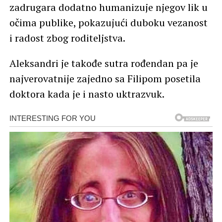
zadrugara dodatno humanizuje njegov lik u
očima publike, pokazujući duboku vezanost
i radost zbog roditeljstva.
Aleksandri je takođe sutra rođendan pa je
najverovatnije zajedno sa Filipom posetila
doktora kada je i nasto uktrazvuk.