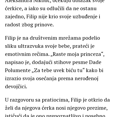
Aleksandra Nikolić, očekuju dolazak svoje
ćerkice, a iako su odlučili da ne ostanu
zajedno, Filip nije krio svoje uzbuđenje i
radost zbog prinove.
Filip je na društvenim mrežama podelio
sliku ultrazvuka svoje bebe, prateći je
emotivnim rečima. „Raste moja princeza“,
napisao je, dodajući stihove pesme Dade
Polumente „Za tebe uvek biću tu“ kako bi
izrazio svoja osećanja prema nerođenoj
devojčici.
U razgovoru sa pratiocima, Filip je otkrio da
želi da njegova ćerka nosi njegovo prezime,
ističući da je ono prepoznatljivo i posebno.