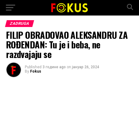
ZADRUGA
FILIP OBRADOVAO ALEKSANDRU ZA
ROĐENDAN: Tu je i beba, ne
razdvajaju se
Published
3 године ago
on
јануар 26, 2024
By
Fokus