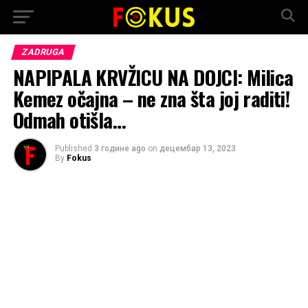
ZADRUGA
NAPIPALA KRVŽICU NA DOJCI: Milica
Kemez očajna – ne zna šta joj raditi!
Odmah otišla…
Published
3 године ago
on
децембар 13, 2023
By
Fokus