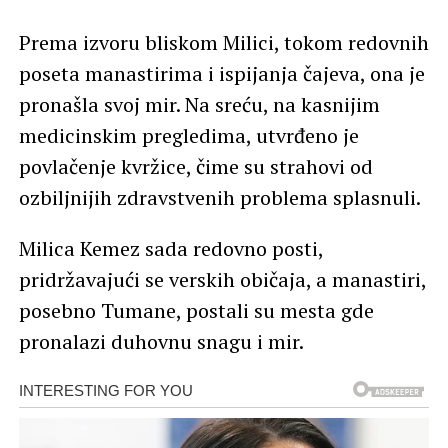
Prema izvoru bliskom Milici, tokom redovnih
poseta manastirima i ispijanja čajeva, ona je
pronašla svoj mir. Na sreću, na kasnijim
medicinskim pregledima, utvrđeno je
povlačenje kvržice, čime su strahovi od
ozbiljnijih zdravstvenih problema splasnuli.
Milica Kemez sada redovno posti,
pridržavajući se verskih običaja, a manastiri,
posebno Tumane, postali su mesta gde
pronalazi duhovnu snagu i mir.