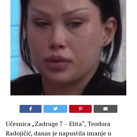
Učesnica „Zadruge 7 – Elita“, Teodora
Radojičić, danas je napustila imanje u