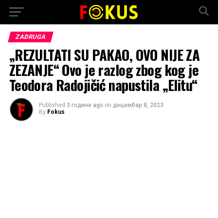
ZADRUGA
„REZULTATI SU PAKAO, OVO NIJE ZA
ZEZANJE“ Ovo je razlog zbog kog je
Teodora Radojičić napustila „Elitu“
Published
3 године ago
on
децембар 8, 2023
By
Fokus