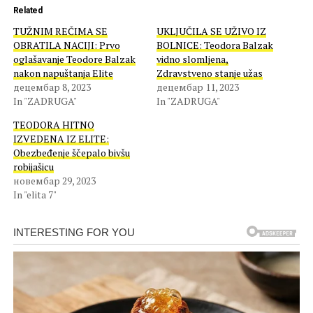
Related
TUŽNIM REČIMA SE
UKLJUČILA SE UŽIVO IZ
OBRATILA NACIJI: Prvo
BOLNICE: Teodora Balzak
oglašavanje Teodore Balzak
vidno slomljena,
nakon napuštanja Elite
Zdravstveno stanje užas
децембар 8, 2023
децембар 11, 2023
In "ZADRUGA"
In "ZADRUGA"
TEODORA HITNO
IZVEDENA IZ ELITE:
Obezbeđenje ščepalo bivšu
robijašicu
новембар 29, 2023
In "elita 7"