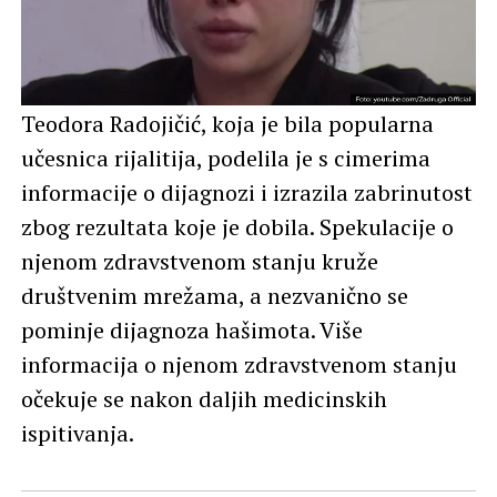
Teodora Radojičić, koja je bila popularna
učesnica rijalitija, podelila je s cimerima
informacije o dijagnozi i izrazila zabrinutost
zbog rezultata koje je dobila. Spekulacije o
njenom zdravstvenom stanju kruže
društvenim mrežama, a nezvanično se
pominje dijagnoza hašimota. Više
informacija o njenom zdravstvenom stanju
očekuje se nakon daljih medicinskih
ispitivanja.