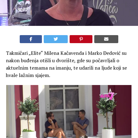
Takmičari „Elite“ Milena Kačavenda i Marko Đedović su
nakon buđenja otišli u dvorište, gde su počavrljali o
aktuelnim temama na imanju, te udarili na ljude koji se
hvale lažnim sjajem.