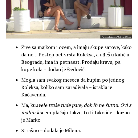
Žive sa majkom i ocem, a imaju skupe satove, kako
da ne… Postoji pet vrsta Roleksa, a uđeš u kafić u
Beogradu, ima ih petnaest. Prodaju kravu, pa
kupe kola – dodao je Đedović.
Mogla sam svakog meseca da kupim po jednog
Roleksa, koliko sam zarađivala – istakla je
Kačavenda.
Ma, ku
avele troše tuđe pare, dok ih ne šutnu. Ovi s
malim ku
cem plaćaju takve, to ti tako ide – kazao
je Marko.
Strašno – dodala je Milena.