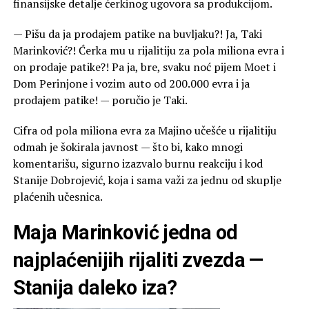
finansijske detalje ćerkinog ugovora sa produkcijom.
— Pišu da ja prodajem patike na buvljaku?! Ja, Taki
Marinković?! Ćerka mu u rijalitiju za pola miliona evra i
on prodaje patike?! Pa ja, bre, svaku noć pijem Moet i
Dom Perinjone i vozim auto od 200.000 evra i ja
prodajem patike! — poručio je Taki.
Cifra od pola miliona evra za Majino učešće u rijalitiju
odmah je šokirala javnost — što bi, kako mnogi
komentarišu, sigurno izazvalo burnu reakciju i kod
Stanije Dobrojević, koja i sama važi za jednu od skuplje
plaćenih učesnica.
Maja Marinković jedna od
najplaćenijih rijaliti zvezda —
Stanija daleko iza?