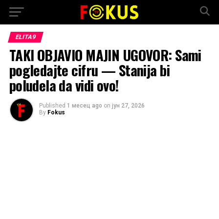
ELITA9
TAKI OBJAVIO MAJIN UGOVOR: Sami
pogledajte cifru — Stanija bi
poludela da vidi ovo!
Published
1 месец ago
on
јун 27, 2026
By
Fokus