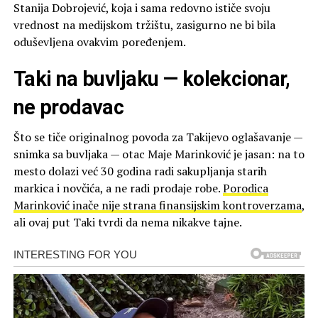
Stanija Dobrojević, koja i sama redovno ističe svoju
vrednost na medijskom tržištu, zasigurno ne bi bila
oduševljena ovakvim poređenjem.
Taki na buvljaku — kolekcionar,
ne prodavac
Što se tiče originalnog povoda za Takijevo oglašavanje —
snimka sa buvljaka — otac Maje Marinković je jasan: na to
mesto dolazi već 30 godina radi sakupljanja starih
markica i novčića, a ne radi prodaje robe.
Porodica
Marinković inače nije strana finansijskim kontroverzama
,
ali ovaj put Taki tvrdi da nema nikakve tajne.