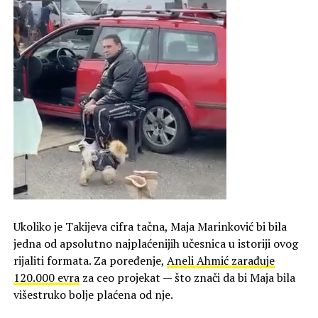
Ukoliko je Takijeva cifra tačna, Maja Marinković bi bila
jedna od apsolutno najplaćenijih učesnica u istoriji ovog
rijaliti formata. Za poređenje,
Aneli Ahmić zarađuje
120.000 evra
za ceo projekat — što znači da bi Maja bila
višestruko bolje plaćena od nje.