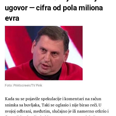
ugovor — cifra od pola miliona
evra
Foto: Printscreen/TV Pink
Kada su se pojavile spekulacije i komentari na račun
snimka sa buvljaka, Taki se oglasio i nije birao reči. U
svojoj odbrani, međutim, slučajno je ili namerno otkrio i