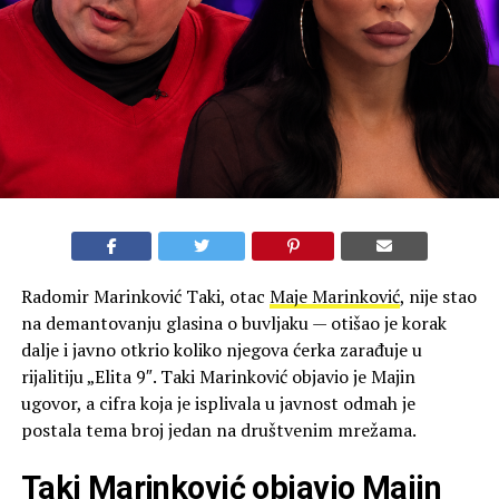
Radomir Marinković Taki, otac
Maje Marinković
, nije stao
na demantovanju glasina o buvljaku — otišao je korak
dalje i javno otkrio koliko njegova ćerka zarađuje u
rijalitiju „Elita 9″. Taki Marinković objavio je Majin
ugovor, a cifra koja je isplivala u javnost odmah je
postala tema broj jedan na društvenim mrežama.
Taki Marinković objavio Majin