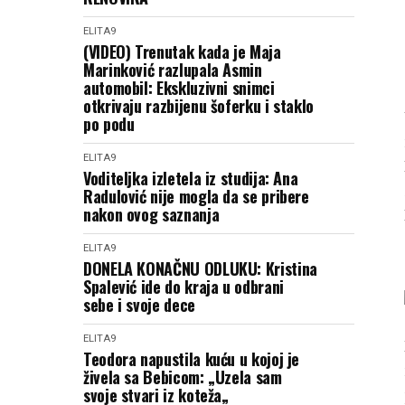
ELITA9
(VIDEO) Trenutak kada je Maja
Marinković razlupala Asmin
automobil: Ekskluzivni snimci
otkrivaju razbijenu šoferku i staklo
po podu
ELITA9
Voditeljka izletela iz studija: Ana
Radulović nije mogla da se pribere
nakon ovog saznanja
ELITA9
DONELA KONAČNU ODLUKU: Kristina
Spalević ide do kraja u odbrani
sebe i svoje dece
ELITA9
Teodora napustila kuću u kojoj je
živela sa Bebicom: „Uzela sam
svoje stvari iz koteža„