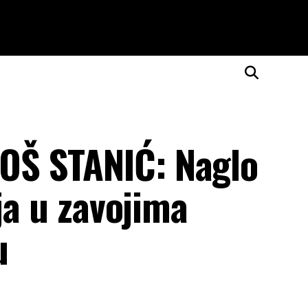
OŠ STANIĆ: Naglo
ja u zavojima
u