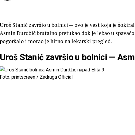
Uroš Stanić završio u bolnici — ovo je vest koja je šokiral
Asmin Durdžić brutalno pretukao dok je ležao u spavaćoj
pogoršalo i morao je hitno na lekarski pregled.
Uroš Stanić završio u bolnici — Asm
Foto: printscreen / Zadruga Official