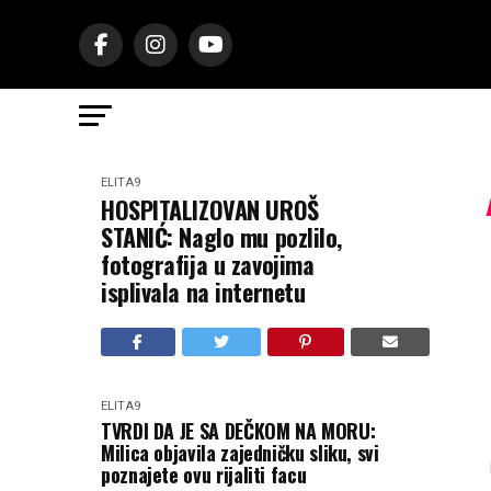
ELITA9
HOSPITALIZOVAN UROŠ
STANIĆ: Naglo mu pozlilo,
fotografija u zavojima
isplivala na internetu
ELITA9
TVRDI DA JE SA DEČKOM NA MORU:
Milica objavila zajedničku sliku, svi
poznajete ovu rijaliti facu