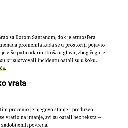
varao sa Borom Santanom, dok je atmosfera
nenada promenila kada se u prostoriji pojavio
e više puta udario Uroša u glavu, zbog čega je
 su prisustvovali incidentu ostali su u šoku.
ića
.
ko vrata
im procenio je njegovo stanje i preduzeo
e vratio na imanje, svi su ostali bez teksta —
i zadobijenih povreda.