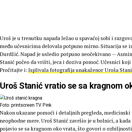
Uroš je u trenutku napada ležao u spavaćoj sobi i razgo
među učesnicima delovala potpuno mirno. Situacija se iz
Durdžić. Napad je usledio potpuno neočekivano — Asmin j
Stanić počeo da vrišti, jeca i doziva pomoć. Učesnici koji
Pročitajte i:
Isplivala fotografija unakaženог Uroša Stan
Uroš Stanić vratio se sa kragnom o
Foto: printscreen TV Pink
Nakon ukazane pomoći i detaljnih pregleda, medicinski t
neophodne mere. Uroš Stanić završio je u bolnici, a kada s
pojavio se sa kragnom oko vrata, što govori o ozbiljnost