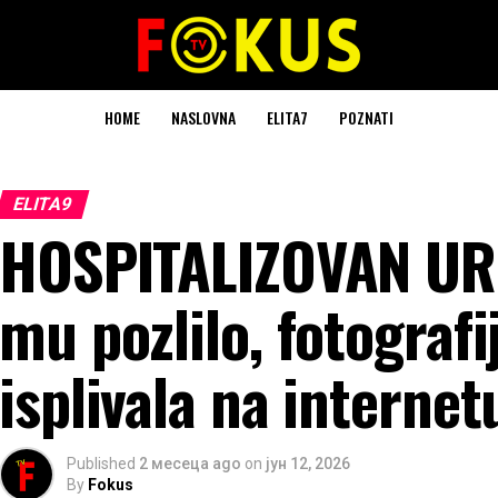
HOME
NASLOVNA
ELITA7
POZNATI
ELITA9
HOSPITALIZOVAN UR
mu pozlilo, fotografi
isplivala na internet
Published
2 месеца ago
on
јун 12, 2026
By
Fokus