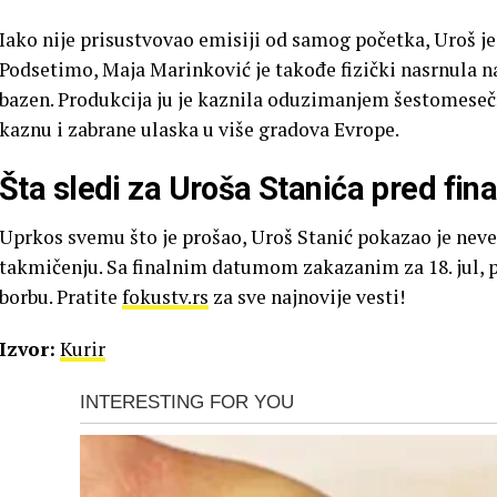
Iako nije prisustvovao emisiji od samog početka, Uroš 
Podsetimo, Maja Marinković je takođe fizički nasrnula n
bazen. Produkcija ju je kaznila oduzimanjem šestomeseč
kaznu i zabrane ulaska u više gradova Evrope.
Šta sledi za Uroša Stanića pred fin
Uprkos svemu što je prošao, Uroš Stanić pokazao je neve
takmičenju. Sa finalnim datumom zakazanim za 18. jul, pit
borbu. Pratite
fokustv.rs
za sve najnovije vesti!
Izvor:
Kurir