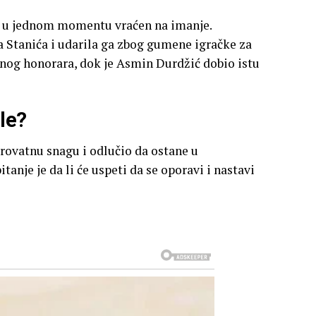
je u jednom momentu vraćen na imanje.
a Stanića i udarila ga zbog gumene igračke za
nog honorara, dok je Asmin Durdžić dobio istu
ale?
rovatnu snagu i odlučio da ostane u
anje je da li će uspeti da se oporavi i nastavi