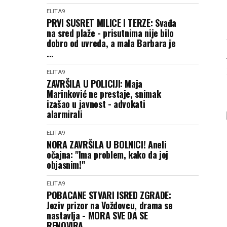
ELITA9
PRVI SUSRET MILICE I TERZE: Svađa
na sred plaže - prisutnima nije bilo
dobro od uvreda, a mala Barbara je
...
ELITA9
ZAVRŠILA U POLICIJI: Maja
Marinković ne prestaje, snimak
izašao u javnost - advokati
alarmirali
ELITA9
NORA ZAVRŠILA U BOLNICI! Aneli
očajna: "Ima problem, kako da joj
objasnim!"
ELITA9
POBACANE STVARI ISRED ZGRADE:
Jeziv prizor na Voždovcu, drama se
nastavlja - MORA SVE DA SE
RENOVIRA