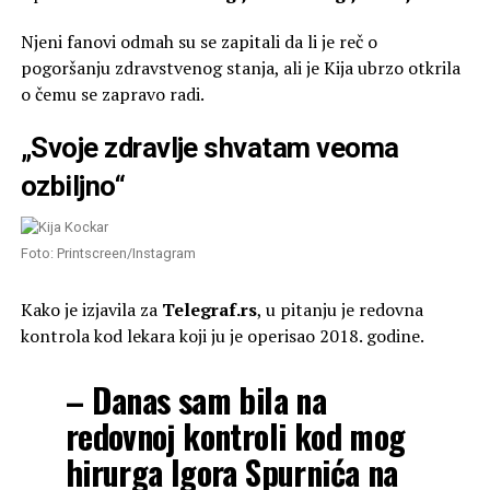
Njeni fanovi odmah su se zapitali da li je reč o
pogoršanju zdravstvenog stanja, ali je Kija ubrzo otkrila
o čemu se zapravo radi.
„Svoje zdravlje shvatam veoma
ozbiljno“
Foto: Printscreen/Instagram
Kako je izjavila za
Telegraf.rs
, u pitanju je redovna
kontrola kod lekara koji ju je operisao 2018. godine.
– Danas sam bila na
redovnoj kontroli kod mog
hirurga Igora Spurnića na