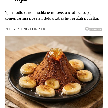
Njena odluka iznenadila je mnoge, a pratioci su joj u
komentarima poželeli dobro zdravlje i pružili podršku.