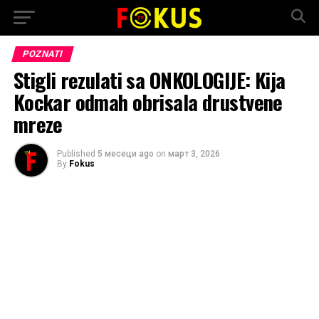
POZNATI
Stigli rezulati sa ONKOLOGIJE: Kija
Kockar odmah obrisala drustvene
mreze
Published
5 месеци ago
on
март 3, 2026
By
Fokus