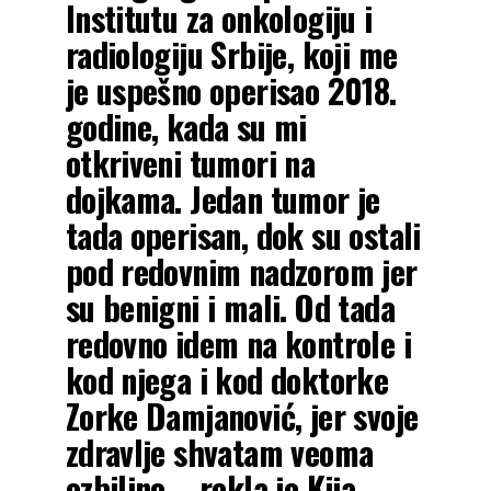
Institutu za onkologiju i
radiologiju Srbije, koji me
je uspešno operisao 2018.
godine, kada su mi
otkriveni tumori na
dojkama. Jedan tumor je
tada operisan, dok su ostali
pod redovnim nadzorom jer
su benigni i mali. Od tada
redovno idem na kontrole i
kod njega i kod doktorke
Zorke Damjanović, jer svoje
zdravlje shvatam veoma
ozbiljno – rekla je Kija.