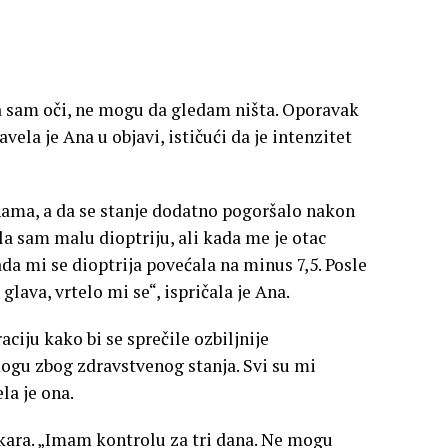
 sam oči, ne mogu da gledam ništa. Oporavak
avela je Ana u objavi, ističući da je intenzitet
ama, a da se stanje dodatno pogoršalo nakon
la sam malu dioptriju, ali kada me je otac
Tada mi se dioptrija povećala na minus 7,5. Posle
lava, vrtelo mi se“, ispričala je Ana.
aciju kako bi se sprečile ozbiljnije
ogu zbog zdravstvenog stanja. Svi su mi
la je ona.
ekara. „Imam kontrolu za tri dana. Ne mogu