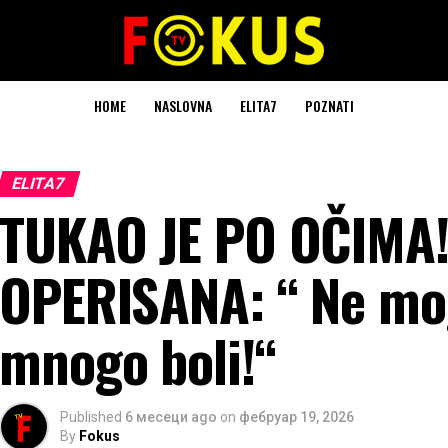
HOME
NASLOVNA
ELITA7
POZNATI
ELITA7
TUKAO JE PO OČIMA!
OPERISANA: “ Ne mo
mnogo boli!“
Published
6 месеци ago
on
фебруар 19, 2026
By
Fokus