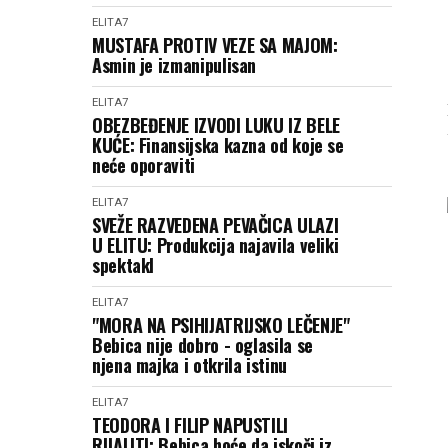
ELITA7
MUSTAFA PROTIV VEZE SA MAJOM:
Asmin je izmanipulisan
ELITA7
OBEZBEĐENJE IZVODI LUKU IZ BELE
KUĆE: Finansijska kazna od koje se
neće oporaviti
ELITA7
SVEŽE RAZVEDENA PEVAČICA ULAZI
U ELITU: Produkcija najavila veliki
spektakl
ELITA7
"MORA NA PSIHIJATRIJSKO LEČENJE"
Bebica nije dobro - oglasila se
njena majka i otkrila istinu
ELITA7
TEODORA I FILIP NAPUSTILI
RIJALITI: Bebica hoće da iskoči iz