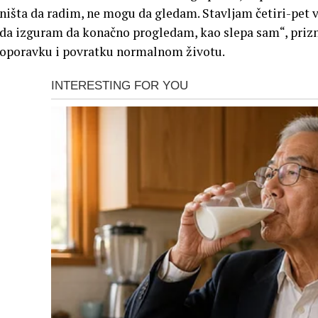
ništa da radim, ne mogu da gledam. Stavljam četiri-pet v
da izguram da konačno progledam, kao slepa sam“, prizn
oporavku i povratku normalnom životu.