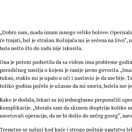
„Dobro sam, mada imam mnogo velike bolove. Operisala
će trajati, bol je strašan. Rožnjača mi je sečena na živo“, n
bola nešto što do sada nije iskusila.
Ona je potom podsetila da sa vidom ima probleme godin
porodičnog nasilja o kojem je ranije javno govorila. „Ima
tukao, staklo mi je upalo u oči i nastavio je da me bije. 
toliko godina počelo je užasno da mi smeta, bolela me je g
Kako je dodala, lekari su joj jednoglasno preporučili oper
komplikacije. „Morala sam da skinem dioptriju koliko m
savetovali operaciju, da ne bi došlo do nečeg goreg“, nave
Trenutno se nalazi kod kuće i strogo poštuje uputstva l