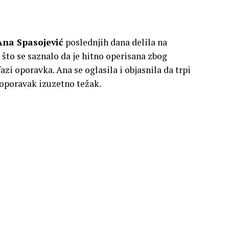
Ana Spasojević
poslednjih dana delila na
što se saznalo da je hitno operisana zbog
zi oporavka. Ana se oglasila i objasnila da trpi
e oporavak izuzetno težak.