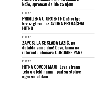
kože, spreman da ide za njom
ELITA7
PRIMLJENA U URGENTI: Dušici lije
krv iz glave - iz AVIONA PREBAČENA
HITNO
ELITA7
ZAPOSLILA SE SLAĐA LAZIĆ, pa
dotakla samo dno! Devojkama na
internetu obećava OGROMNE PARE
ELITA7
HITNA ODVODI MAJU: Leva strana
tela u oteklinama - pad sa stolice
ugrozio silikon