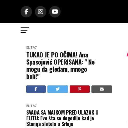
ELITA7
TUKAO JE PO OČIMA! Ana
Spasojević OPERISANA: " Ne
mogu da gledam, mnogo
boli!"
ELITA7
SVAĐA SA MAJKOM PRED ULAZAK U
ELITU: Evo šta se dogodilo kad je
Stanija sletela u Srbiju