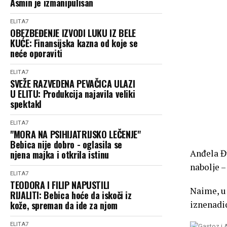
Asmin je izmanipulisan
ELITA7
OBEZBEĐENJE IZVODI LUKU IZ BELE
KUĆE: Finansijska kazna od koje se
neće oporaviti
ELITA7
SVEŽE RAZVEDENA PEVAČICA ULAZI
U ELITU: Produkcija najavila veliki
spektakl
ELITA7
"MORA NA PSIHIJATRIJSKO LEČENJE"
Bebica nije dobro - oglasila se
Anđela Đu
njena majka i otkrila istinu
nabolje –
ELITA7
TEODORA I FILIP NAPUSTILI
Naime, u 
RIJALITI: Bebica hoće da iskoči iz
kože, spreman da ide za njom
iznenadio
ELITA7