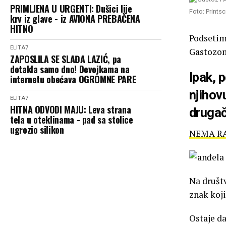
PRIMLJENA U URGENTI: Dušici lije
Foto: Prints
krv iz glave - iz AVIONA PREBAČENA
HITNO
Podsetimo
ELITA7
Gastozom.
ZAPOSLILA SE SLAĐA LAZIĆ, pa
dotakla samo dno! Devojkama na
Ipak, 
internetu obećava OGROMNE PARE
njihov
ELITA7
HITNA ODVODI MAJU: Leva strana
drugač
tela u oteklinama - pad sa stolice
ugrozio silikon
NEMA RAZ
Na društ
znak koji
Ostaje da