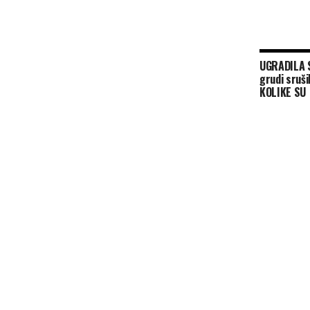
UGRADILA S
grudi sruš
KOLIKE SU