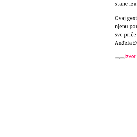
stane iza
Ovaj gest
njenu por
sve priče
Anđela Đu
Izvor: