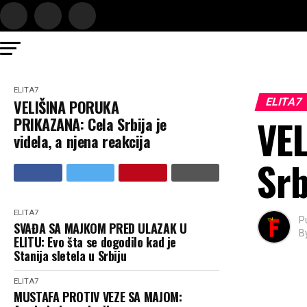
ELITA7
ELITA7
VELIŠINA PORUKA
VE
PRIKAZANA: Cela Srbija je
videla, a njena reakcija
Srb
ELITA7
P
SVAĐA SA MAJKOM PRED ULAZAK U
B
ELITU: Evo šta se dogodilo kad je
Stanija sletela u Srbiju
ELITA7
MUSTAFA PROTIV VEZE SA MAJOM: