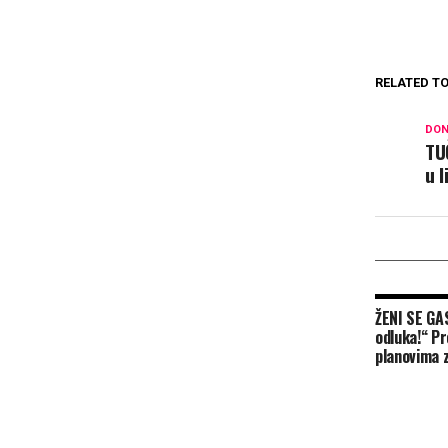
RELATED TO
DON
TU
u l
ŽENI SE GAS
odluka!“ Pr
planovima 