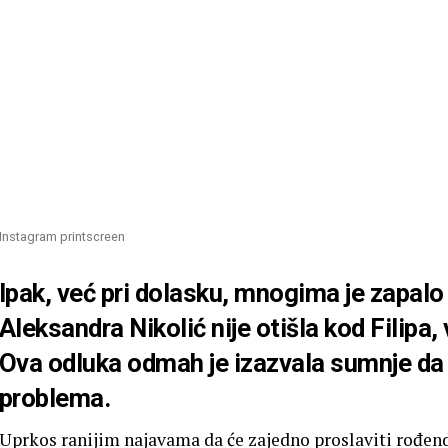
Instagram printscreen
Ipak, već pri dolasku, mnogima je zapal
Aleksandra Nikolić nije otišla kod Filipa,
Ova odluka odmah je izazvala sumnje d
problema.
Uprkos ranijim najavama da će zajedno proslaviti rođen