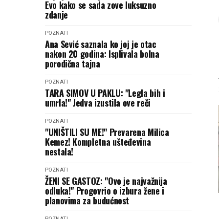
Evo kako se sada zove luksuzno
zdanje
POZNATI
Ana Sević saznala ko joj je otac
nakon 20 godina: Isplivala bolna
porodična tajna
POZNATI
TARA SIMOV U PAKLU: "Legla bih i
umrla!" Jedva izustila ove reči
POZNATI
"UNIŠTILI SU ME!" Prevarena Milica
Kemez! Kompletna ušteđevina
nestala!
POZNATI
ŽENI SE GASTOZ: "Ovo je najvažnija
odluka!" Progovrio o izbura žene i
planovima za budućnost
POZNATI