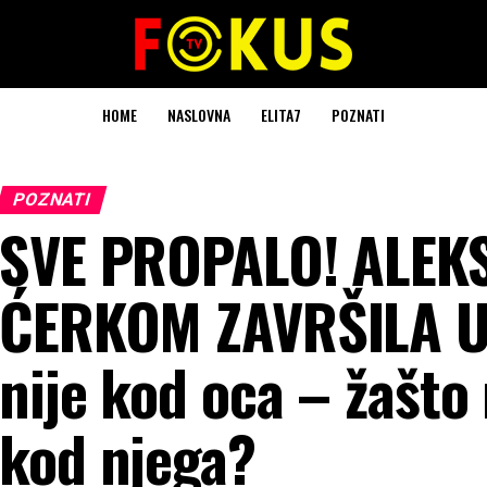
HOME
NASLOVNA
ELITA7
POZNATI
POZNATI
SVE PROPALO! ALEK
ĆERKOM ZAVRŠILA U
nije kod oca – žašto
kod njega?