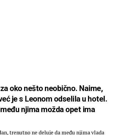
o za oko nešto neobično. Naime,
 već je s Leonom odselila u hotel.
a među njima možda opet ima
dan, trenutno ne deluje da među njima vlada