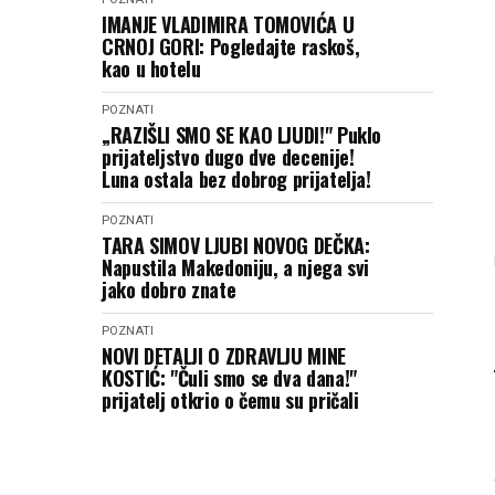
IMANJE VLADIMIRA TOMOVIĆA U
CRNOJ GORI: Pogledajte raskoš,
kao u hotelu
POZNATI
„RAZIŠLI SMO SE KAO LJUDI!" Puklo
prijateljstvo dugo dve decenije!
Luna ostala bez dobrog prijatelja!
POZNATI
TARA SIMOV LJUBI NOVOG DEČKA:
Napustila Makedoniju, a njega svi
jako dobro znate
POZNATI
NOVI DETALJI O ZDRAVLJU MINE
KOSTIĆ: "Čuli smo se dva dana!"
prijatelj otkrio o čemu su pričali