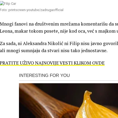
Foto: printscreen-youtube/zadrugaofficial
Mnogi fanovi na društvenim mrežama komentarišu da su 
Leona, makar tokom posete, nije kod oca, već s majkom u
Za sada, ni Aleksandra Nikolić ni Filip nisu javno govoril
ali mnogi sumnjaju da stvari nisu tako jednostavne.
PRATITE UŽIVO NAJNOVIJE VESTI KLIKOM OVDE