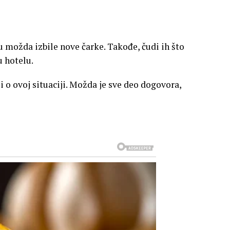
možda izbile nove čarke. Takođe, čudi ih što
 hotelu.
i o ovoj situaciji. Možda je sve deo dogovora,