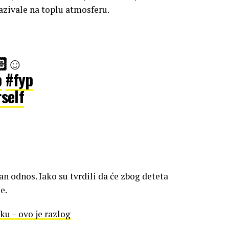
kazivale na toplu atmosferu.
🏻☺️
p
#fyp
self
an odnos. Iako su tvrdili da će zbog deteta
e.
u – ovo je razlog