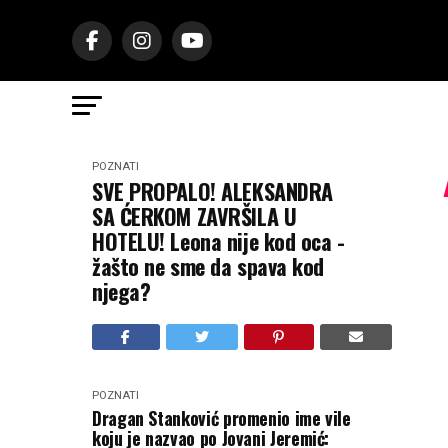
POZNATI
SVE PROPALO! ALEKSANDRA
SA ĆERKOM ZAVRŠILA U
HOTELU! Leona nije kod oca -
žašto ne sme da spava kod
njega?
POZNATI
Dragan Stanković promenio ime vile
koju je nazvao po Jovani Jeremić: