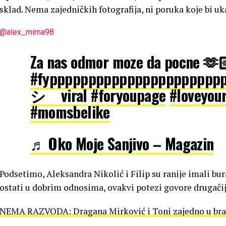
sklad. Nema zajedničkih fotografija, ni poruka koje bi u
@alex_mima98
Za nas odmor moze da pocne 🫶
#fypppppppppppppppppppppp
シ゚viral
#foryoupage
#loveyour
#momsbelike
♬ Oko Moje Sanjivo – Magazin
Podsetimo, Aleksandra Nikolić i Filip su ranije imali bur
ostati u dobrim odnosima, ovakvi potezi govore drugačij
NEMA RAZVODA: Dragana Mirković i Toni zajedno u brak