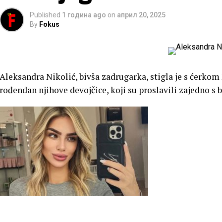
Published
1 година ago
on
април 20, 2025
By
Fokus
Aleksandra Nikolić, bivša zadrugarka, stigla je s ćerkom
rođendan njihove devojčice, koji su proslavili zajedno 