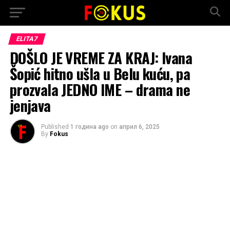
ELITA7
DOŠLO JE VREME ZA KRAJ: Ivana
Šopić hitno ušla u Belu kuću, pa
prozvala JEDNO IME – drama ne
jenjava
Published
1 година ago
on
април 6, 2025
By
Fokus