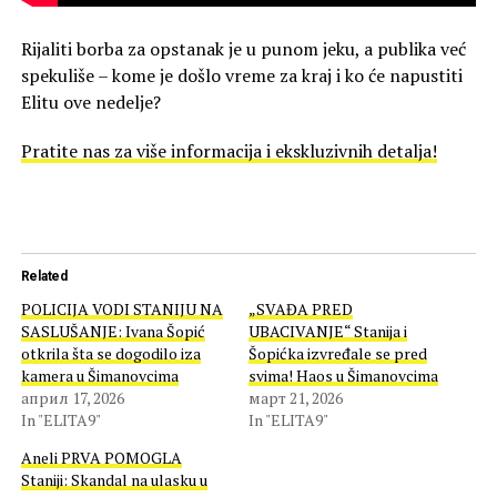
Rijaliti borba za opstanak je u punom jeku, a publika već
spekuliše – kome je došlo vreme za kraj i ko će napustiti
Elitu ove nedelje?
Pratite nas za više informacija i ekskluzivnih detalja!
Related
POLICIJA VODI STANIJU NA
„SVAĐA PRED
SASLUŠANJE: Ivana Šopić
UBACIVANJE“ Stanija i
otkrila šta se dogodilo iza
Šopićka izvređale se pred
kamera u Šimanovcima
svima! Haos u Šimanovcima
април 17, 2026
март 21, 2026
In "ELITA9"
In "ELITA9"
Aneli PRVA POMOGLA
Staniji: Skandal na ulasku u