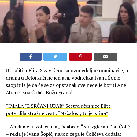
U rijalitiju Elita 8 završene su ovonedeljne nominacije, a
drama u Beloj kući ne jenjava. Voditeljka Ivana Šopić
saopštila je da će se za opstanak ove nedelje boriti Aneli
Ahmić, Ena Čolić i Božo Franić.
“IMALA JE SRČANI UDAR” Sestra učesnice Elite
potvrdila strašne vesti: “Nažalost, to je istina”
– Aneli ide u izolaciju, a „Odabrani“ su izglasali Enu Čolić
– rekla je Ivana Šopić, nakon čega je Čolićeva dodala: