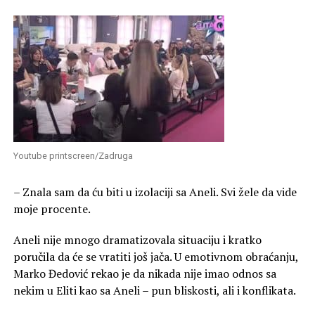
Youtube printscreen/Zadruga
– Znala sam da ću biti u izolaciji sa Aneli. Svi žele da vide
moje procente.
Aneli nije mnogo dramatizovala situaciju i kratko
poručila da će se vratiti još jača. U emotivnom obraćanju,
Marko Đedović rekao je da nikada nije imao odnos sa
nekim u Eliti kao sa Aneli – pun bliskosti, ali i konflikata.