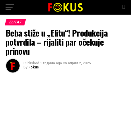
ELITA7
Beba stiže u „Elitu“! Produkcija
potvrdila – rijaliti par očekuje
prinovu
Published
1 година ago
on
април 2, 2025
By
Fokus