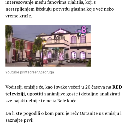
interesovanje među fanovima rijalitija, koji s
nestrpljenjem iščekuju potvrdu glasina koje već neko
vreme kruže.
Youtube printscreen/Zadruga
Voditelji emisije će, kao i svake večeri u 20 časova na
RED
televiziji
, ugostiti zanimljive goste i detaljno analizirati
sve najaktuelnije teme iz Bele kuće.
Da li ste pogodili o kom paru je reč? Ostanite uz emisiju i
saznajte prvi!