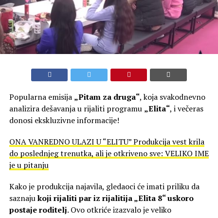
Popularna emisija
„Pitam za druga“
, koja svakodnevno
analizira dešavanja u rijaliti programu
„Elita“
, i večeras
donosi ekskluzivne informacije!
ONA VANREDNO ULAZI U “ELITU” Produkcija vest krila
do poslednjeg trenutka, ali je otkriveno sve: VELIKO IME
je u pitanju
Kako je produkcija najavila, gledaoci će imati priliku da
saznaju
koji rijaliti par iz rijalitija „Elita 8“ uskoro
postaje roditelj
. Ovo otkriće izazvalo je veliko