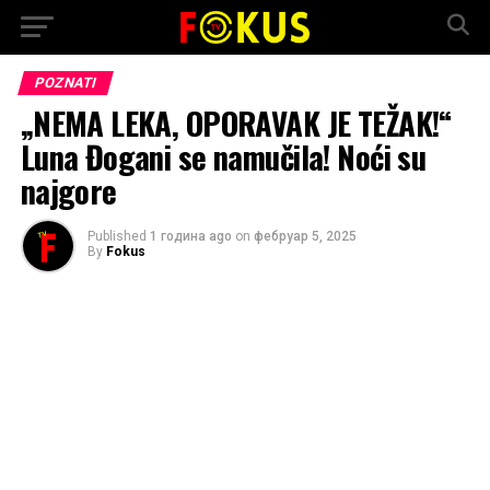
POZNATI
„NEMA LEKA, OPORAVAK JE TEŽAK!“
Luna Đogani se namučila! Noći su
najgore
Published
1 година ago
on
фебруар 5, 2025
By
Fokus