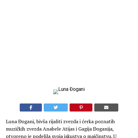
Luna Đogani, bivša rijaliti zvezda i ćerka poznatih
muzičkih zvezda Anabele Atijas i Gagija Đoganija,
otvoreno je podelila svoja iskustva o majčinstvu. U