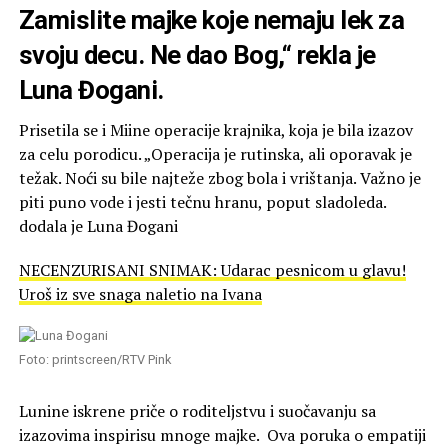
Zamislite majke koje nemaju lek za
svoju decu. Ne dao Bog,“ rekla je
Luna Đogani.
Prisetila se i Miine operacije krajnika, koja je bila izazov
za celu porodicu. „Operacija je rutinska, ali oporavak je
težak. Noći su bile najteže zbog bola i vrištanja. Važno je
piti puno vode i jesti tečnu hranu, poput sladoleda.
dodala je Luna Đogani
NECENZURISANI SNIMAK: Udarac pesnicom u glavu!
Uroš iz sve snaga naletio na Ivana
Foto: printscreen/RTV Pink
Lunine iskrene priče o roditeljstvu i suočavanju sa
izazovima inspirisu mnoge majke. Ova poruka o empatiji