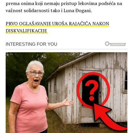
prema onima koji nemaju pristup lekovima podséća na
važnost solidarnosti tako i Luna Đogani.
PRVO OGLAŠAVANJE UROŠA RAJAČIĆA NAKON
DISKVALIFIKACIJE