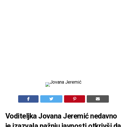
Voditeljka Jovana Jeremić nedavno
je izazvala pažnju javnosti otkrivši da