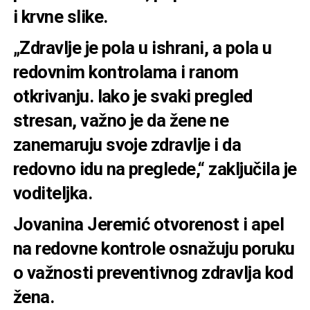
i krvne slike.
„Zdravlje je pola u ishrani, a pola u
redovnim kontrolama i ranom
otkrivanju. Iako je svaki pregled
stresan, važno je da žene ne
zanemaruju svoje zdravlje i da
redovno idu na preglede,“ zaključila je
voditeljka.
Jovanina Jeremić otvorenost i apel
na redovne kontrole osnažuju poruku
o važnosti preventivnog zdravlja kod
žena.