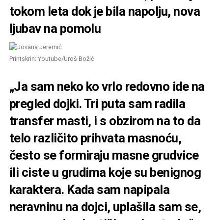
tokom leta dok je bila napolju, nova
ljubav na pomolu
Printskrin: Youtube/Uroš Božić
„Ja sam neko ko vrlo redovno ide na
pregled dojki. Tri puta sam radila
transfer masti, i s obzirom na to da
telo različito prihvata masnoću,
često se formiraju masne grudvice
ili ciste u grudima koje su benignog
karaktera. Kada sam napipala
neravninu na dojci, uplašila sam se,