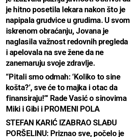
je hitno posetila lekara nakon što je
napipala grudvice u grudima. U svom
iskrenom obraćanju, Jovana je
naglasila važnost redovnih pregleda
i apelovala na sve žene da ne
zanemaruju svoje zdravlje.
“Pitali smo odmah: ‘Koliko to sine
košta?’, sve će to majka i otac da
finansiraju!”‘ Rade Vasić o sinovima
Miki i Gibi i PROMENI POLA
STEFAN KARIĆ IZABRAO SLAĐU
PORŠELINU: Priznao sve, počelo je