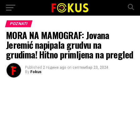
POZNATI
MORA NA MAMOGRAF: Jovana
Jeremić napipala grudvu na
grudima! Hitno primljena na pregled
Published
2 године ago
on
септембар 23, 2024
By
Fokus