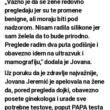
„Važno je da se žene redovno
pregledaju jer su te promene
benigne, ali moraju biti pod
nadzorom. Nisam radila silikone jer
sam želela da to bude prirodno.
Preglede radim dva puta godišnje i
obavezno idem na ultrazvuk i
mamografiju,“ dodala je Jovana.
Uz poruku da je zdravlje najvažnije,
Jovana Jeremić je apelovala na žene
da, pored pregleda dojki, obavezno
posete ginekologa i urade sve
potrebne testove, poput PAPA testa