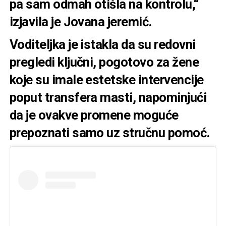
pa sam odmah otišla na kontrolu,“
izjavila je Jovana jeremić.
Voditeljka je istakla da su redovni
pregledi ključni, pogotovo za žene
koje su imale estetske intervencije
poput transfera masti, napominjući
da je ovakve promene moguće
prepoznati samo uz stručnu pomoć.