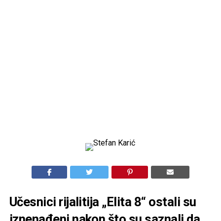
Učesnici rijalitija „Elita 8“ ostali su
iznenađeni nakon što su saznali da