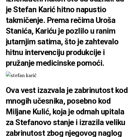
je Stefan Karić hitno napustio
takmičenje. Prema rečima Uroša
Stanića, Kariću je pozlilo u ranim
jutarnjim satima, što je zahtevalo
hitnu intervenciju produkcije i
pružanje medicinske pomoći.
Ova vest izazvala je zabrinutost kod
mnogih učesnika, posebno kod
Miljane Kulić, koja je odmah upitala
za Stefanovo stanje i izrazila veliku
zabrinutost zbog njegovog naglog