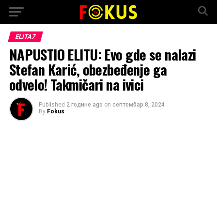
ELITA7
NAPUSTIO ELITU: Evo gde se nalazi
Stefan Karić, obezbeđenje ga
odvelo! Takmičari na ivici
Published
2 године ago
on
септембар 8, 2024
By
Fokus