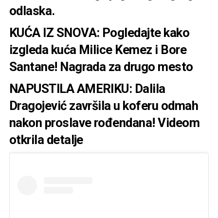
odlaska.
KUĆA IZ SNOVA: Pogledajte kako
izgleda kuća Milice Kemez i Bore
Santane! Nagrada za drugo mesto
NAPUSTILA AMERIKU: Dalila
Dragojević završila u koferu odmah
nakon proslave rođendana! Videom
otkrila detalje