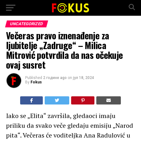
UNCATEGORIZED
Večeras pravo iznenađenje za
ljubitelje „Zadruge“ – Milica
Mitrović potvrdila da nas očekuje
ovaj susret
Published
2 године ago
on
јул 18, 2024
By
Fokus
Iako se „Elita“ završila, gledaoci imaju
priliku da svako veče gledaju emisiju „Narod
pita“. Večeras će voditeljka Ana Radulović u