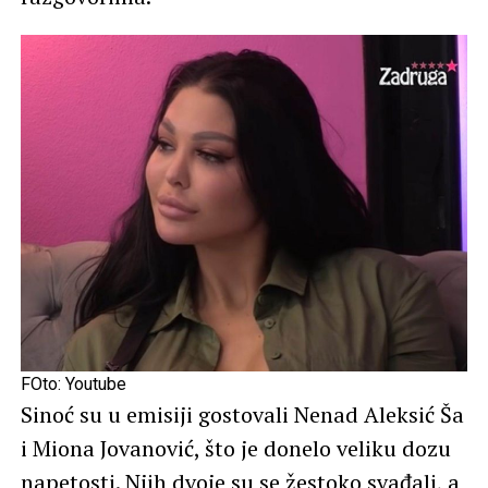
FOto: Youtube
Sinoć su u emisiji gostovali Nenad Aleksić Ša
i Miona Jovanović, što je donelo veliku dozu
napetosti. Njih dvoje su se žestoko svađali, a