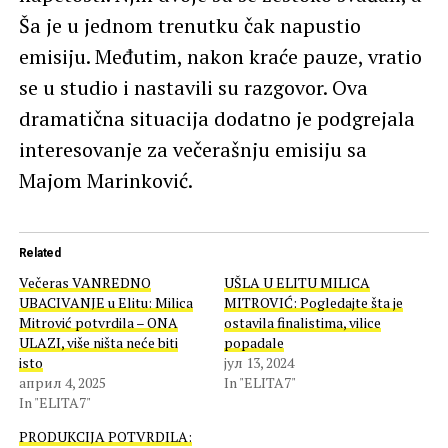
Ša je u jednom trenutku čak napustio
emisiju. Međutim, nakon kraće pauze, vratio
se u studio i nastavili su razgovor. Ova
dramatična situacija dodatno je podgrejala
interesovanje za večerašnju emisiju sa
Majom Marinković.
Related
Večeras VANREDNO
UŠLA U ELITU MILICA
UBACIVANJE u Elitu: Milica
MITROVIĆ: Pogledajte šta je
Mitrović potvrdila – ONA
ostavila finalistima, vilice
ULAZI, više ništa neće biti
popadale
isto
јул 13, 2024
април 4, 2025
In "ELITA7"
In "ELITA7"
PRODUKCIJA POTVRDILA: