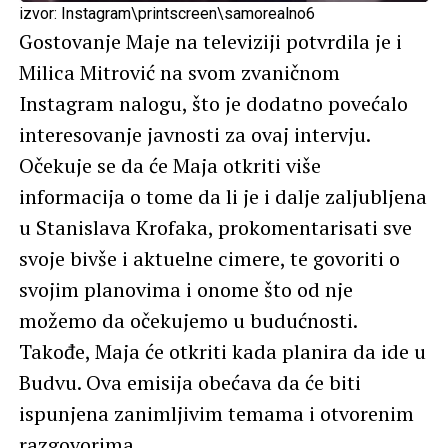
izvor: Instagram\printscreen\samorealno6
Gostovanje Maje na televiziji potvrdila je i
Milica Mitrović na svom zvaničnom
Instagram nalogu, što je dodatno povećalo
interesovanje javnosti za ovaj intervju.
Očekuje se da će Maja otkriti više
informacija o tome da li je i dalje zaljubljena
u Stanislava Krofaka, prokomentarisati sve
svoje bivše i aktuelne cimere, te govoriti o
svojim planovima i onome što od nje
možemo da očekujemo u budućnosti.
Takođe, Maja će otkriti kada planira da ide u
Budvu. Ova emisija obećava da će biti
ispunjena zanimljivim temama i otvorenim
razgovorima.