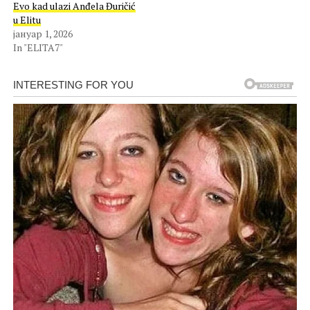
Evo kad ulazi Anđela Đuričić
u Elitu
јануар 1, 2026
In "ELITA7"