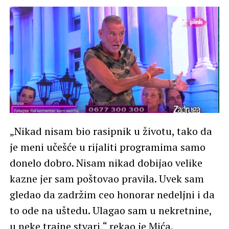
„Nikad nisam bio rasipnik u životu, tako da
je meni učešće u rijaliti programima samo
donelo dobro. Nisam nikad dobijao velike
kazne jer sam poštovao pravila. Uvek sam
gledao da zadržim ceo honorar nedeljni i da
to ode na uštedu. Ulagao sam u nekretnine,
u neke trajne stvari,“ rekao je Mića.