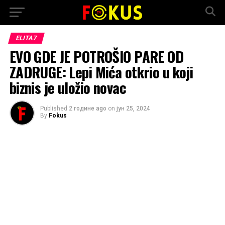
ELITA7
EVO GDE JE POTROŠIO PARE OD
ZADRUGE: Lepi Mića otkrio u koji
biznis je uložio novac
Published
2 године ago
on
јун 25, 2024
By
Fokus