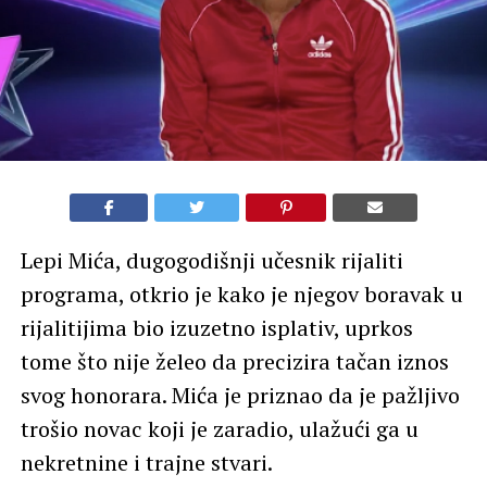
Lepi Mića, dugogodišnji učesnik rijaliti
programa, otkrio je kako je njegov boravak u
rijalitijima bio izuzetno isplativ, uprkos
tome što nije želeo da precizira tačan iznos
svog honorara. Mića je priznao da je pažljivo
trošio novac koji je zaradio, ulažući ga u
nekretnine i trajne stvari.