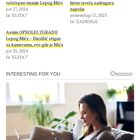
velelepno imanje Lepog Miće
hitno izvela zadrugara
јул 27, 2024
napolje
In "ELITA7"
новембар 17, 2023
In "ZADRUGA"
Asmin OPKOLIO ZGRADU
Lepog Miće – Durdžić stigao
sa kamerama, evo gde je Mića
јул 25, 2024
In "ELITA7"