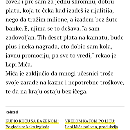
čovek i pre sam za jednu skromnu, dobru
platu, koja te čeka kad izađeš iz rijalitija,
nego da tražim milione, a izađem bez žute
banke. E, njima se to dešava. Ja sam
zadovoljan. Tih deset plata na kamatu, bude
plus i neka nagrada, eto dobio sam kola,
javnu promociju, pa sve to vredi,“ rekao je
Lepi Mića.
Mića je zaključio da mnogi učesnici troše
svoje zarade na kazne i nepotrebne troškove,
te da na kraju ostaju bez ičega.
Related
KUPIO KUĆU SA BAZENOM!
VRELOM KAFOM PO LICU:
Pogledajte kako izgleda
Lepi Mića poliven, produkcija