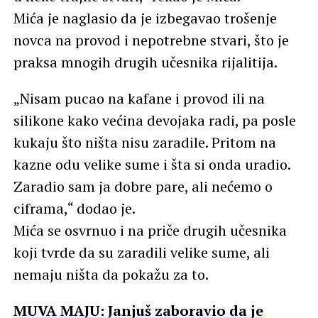
Mića je naglasio da je izbegavao trošenje
novca na provod i nepotrebne stvari, što je
praksa mnogih drugih učesnika rijalitija.
„Nisam pucao na kafane i provod ili na
silikone kako većina devojaka radi, pa posle
kukaju što ništa nisu zaradile. Pritom na
kazne odu velike sume i šta si onda uradio.
Zaradio sam ja dobre pare, ali nećemo o
ciframa,“ dodao je.
Mića se osvrnuo i na priče drugih učesnika
koji tvrde da su zaradili velike sume, ali
nemaju ništa da pokažu za to.
MUVA MAJU: Janjuš zaboravio da je