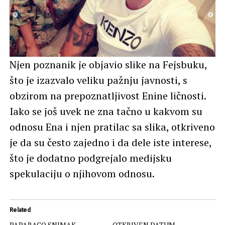
Njen poznanik je objavio slike na Fejsbuku,
što je izazvalo veliku pažnju javnosti, s
obzirom na prepoznatljivost Enine ličnosti.
Iako se još uvek ne zna tačno u kakvom su
odnosu Ena i njen pratilac sa slika, otkriveno
je da su često zajedno i da dele iste interese,
što je dodatno podgrejalo medijsku
spekulaciju o njihovom odnosu.
Related
PAPARACO SNIMAK
OTKRIVEN DATUM