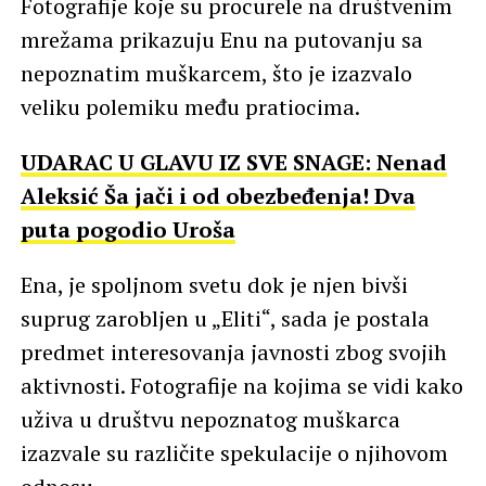
Fotografije koje su procurele na društvenim
mrežama prikazuju Enu na putovanju sa
nepoznatim muškarcem, što je izazvalo
veliku polemiku među pratiocima.
UDARAC U GLAVU IZ SVE SNAGE: Nenad
Aleksić Ša jači i od obezbeđenja! Dva
puta pogodio Uroša
Ena, je spoljnom svetu dok je njen bivši
suprug zarobljen u „Eliti“, sada je postala
predmet interesovanja javnosti zbog svojih
aktivnosti. Fotografije na kojima se vidi kako
uživa u društvu nepoznatog muškarca
izazvale su različite spekulacije o njihovom