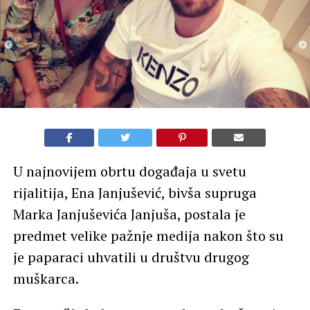
U najnovijem obrtu događaja u svetu
rijalitija, Ena Janjušević, bivša supruga
Marka Janjuševića Janjuša, postala je
predmet velike pažnje medija nakon što su
je paparaci uhvatili u društvu drugog
muškarca.