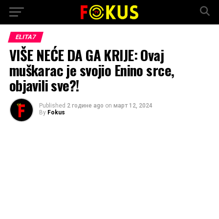
ELITA7
VIŠE NEĆE DA GA KRIJE: Ovaj
muškarac je svojio Enino srce,
objavili sve?!
Published
2 године ago
on
март 12, 2024
By
Fokus