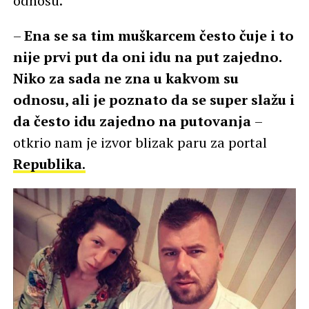
odnosu.
–
Ena se sa tim muškarcem često čuje i to
nije prvi put da oni idu na put zajedno.
Niko za sada ne zna u kakvom su
odnosu, ali je poznato da se super slažu i
da često idu zajedno na putovanja
–
otkrio nam je izvor blizak paru za portal
Republika
.