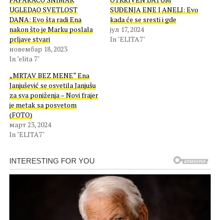
UGLEDAO SVETLOST
SUĐENJA ENE I ANELI: Evo
DANA: Evo šta radi Ena
kada će se sresti i gde
nakon što je Marku poslala
јул 17, 2024
prljave stvari
In "ELITA7"
новембар 18, 2023
In "elita 7"
„MRTAV BEZ MENE“ Ena
Janjušević se osvetila Janjušu
za sva poniženja – Novi frajer
je metak sa posvetom
(FOTO)
март 23, 2024
In "ELITA7"