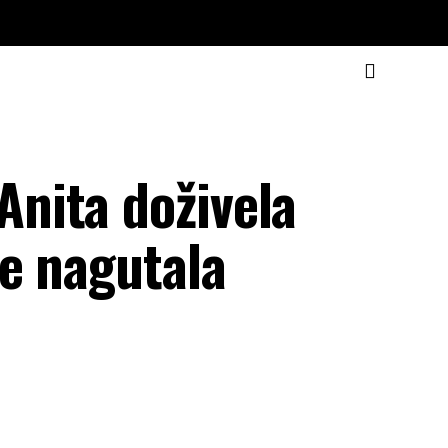
nita doživela
se nagutala