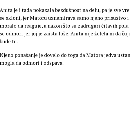
Anita je i tada pokazala bezdušnost na delu, pa je sve vre
se skloni, jer Matoru uznemirava samo njeno prisustvo i n
moralo da reaguje, a nakon što su zadrugari čitavih pola 
se odmori jer joj je zaista loše, Anita nije želela ni da ču
bude tu.
Njeno ponašanje je dovelo do toga da Matora jedva ustane
mogla da odmori i odspava.