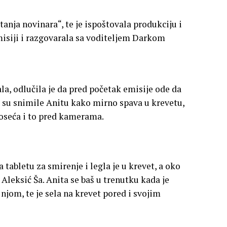
tanja novinara“, te je ispoštovala produkciju i
emisiji i razgovarala sa voditeljem Darkom
ala, odlučila je da pred početak emisije ode da
e su snimile Anitu kako mirno spava u krevetu,
u oseća i to pred kamerama.
 tabletu za smirenje i legla je u krevet, a oko
 Aleksić Ša. Anita se baš u trenutku kada je
njom, te je sela na krevet pored i svojim