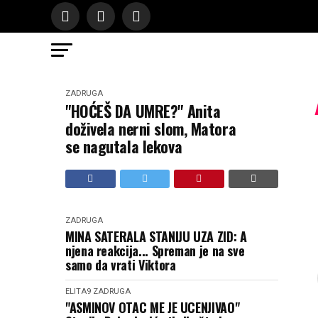
ZADRUGA
"HOĆEŠ DA UMRE?" Anita
doživela nerni slom, Matora
se nagutala lekova
ZADRUGA
MINA SATERALA STANIJU UZA ZID: A
njena reakcija... Spreman je na sve
samo da vrati Viktora
ELITA9
ZADRUGA
"ASMINOV OTAC ME JE UCENJIVAO"