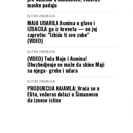
maske padaju
ELITA9
ZADRUGA
MAJA UDARILA Asmina u glavu i
IZBACILA ga iz kreveta — on joj
zapretio: "Izbiću ti sve zube"
(VIDEO)
ELITA9
ZADRUGA
(VIDEO) Tuča Maje i Asmina!
Obezbedjenje ne može da skine Maji
sa njega- grebe i udara
ELITA9
ZADRUGA
PRODUKCIJA NAJAVILA: Vraća se u
Elitu, večeras dolazi u Šimanovce
da iznese istinu