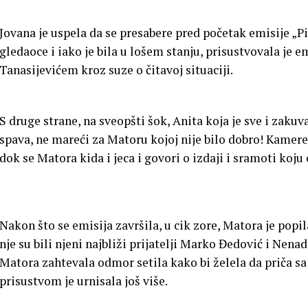
Jovana je uspela da se presabere pred početak emisije „Pi
gledaoce i iako je bila u lošem stanju, prisustvovala je 
Tanasijevićem kroz suze o čitavoj situaciji.
S druge strane, na sveopšti šok, Anita koja je sve i zakuv
spava, ne mareći za Matoru kojoj nije bilo dobro! Kamer
dok se Matora kida i jeca i govori o izdaji i sramoti koj
Nakon što se emisija završila, u cik zore, Matora je popila
nje su bili njeni najbliži prijatelji Marko Đedović i Nenad
Matora zahtevala odmor setila kako bi želela da priča sa 
prisustvom je urnisala još više.