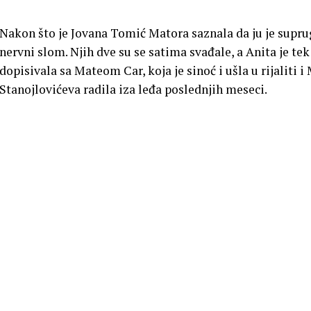
Nakon što je Jovana Tomić Matora saznala da ju je suprug
nervni slom. Njih dve su se satima svađale, a Anita je t
dopisivala sa Mateom Car, koja je sinoć i ušla u rijaliti i 
Stanojlovićeva radila iza leđa poslednjih meseci.