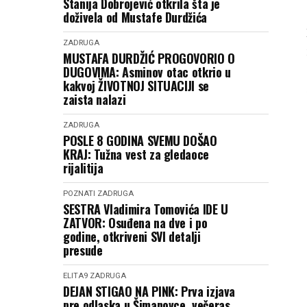
Stanija Dobrojević otkrila šta je
doživela od Mustafe Durdžića
ZADRUGA
MUSTAFA DURDŽIĆ PROGOVORIO O
DUGOVIMA: Asminov otac otkrio u
kakvoj ŽIVOTNOJ SITUACIJI se
zaista nalazi
ZADRUGA
POSLE 8 GODINA SVEMU DOŠAO
KRAJ: Tužna vest za gledaoce
rijalitija
POZNATI
ZADRUGA
SESTRA Vladimira Tomovića IDE U
ZATVOR: Osuđena na dve i po
godine, otkriveni SVI detalji
presude
ELITA9
ZADRUGA
DEJAN STIGAO NA PINK: Prva izjava
pre odlaska u Šimanovce, večeras