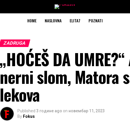
HOME
NASLOVNA
ELITA7
POZNATI
ZADRUGA
„HOĆEŠ DA UMRE?“ A
nerni slom, Matora 
lekova
Published
3 године ago
on
новембар 11, 2023
By
Fokus