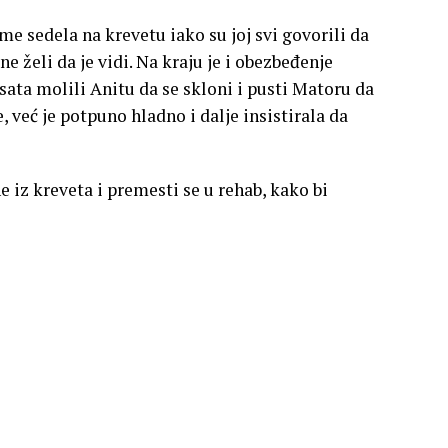
me sedela na krevetu iako su joj svi govorili da
e želi da je vidi. Na kraju je i obezbeđenje
sata molili Anitu da se skloni i pusti Matoru da
je, već je potpuno hladno i dalje insistirala da
 iz kreveta i premesti se u rehab, kako bi