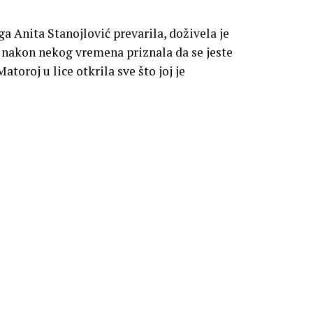
a Anita Stanojlović prevarila, doživela je
ek nakon nekog vremena priznala da se jeste
Matoroj u lice otkrila sve što joj je