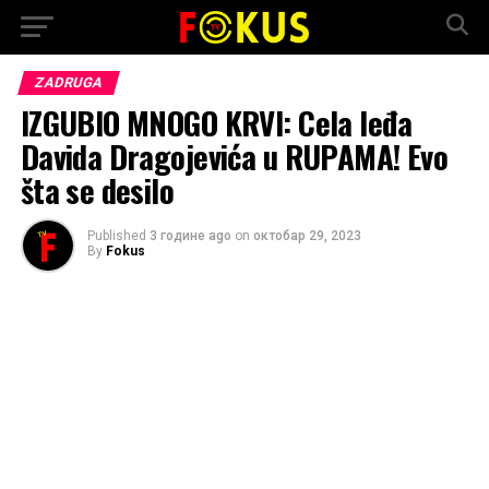
ZADRUGA
IZGUBIO MNOGO KRVI: Cela leđa
Davida Dragojevića u RUPAMA! Evo
šta se desilo
Published
3 године ago
on
октобар 29, 2023
By
Fokus