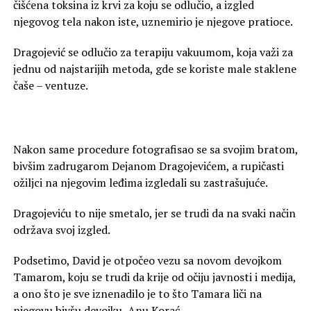
čišćena toksina iz krvi za koju se odlučio, a izgled
njegovog tela nakon iste, uznemirio je njegove pratioce.
Dragojević se odlučio za terapiju vakuumom, koja važi za
jednu od najstarijih metoda, gde se koriste male staklene
čaše – ventuze.
Nakon same procedure fotografisao se sa svojim bratom,
bivšim zadrugarom Dejanom Dragojevićem, a rupičasti
ožiljci na njegovim leđima izgledali su zastrašujuće.
Dragojeviću to nije smetalo, jer se trudi da na svaki način
održava svoj izgled.
Podsetimo, David je otpočeo vezu sa novom devojkom
Tamarom, koju se trudi da krije od očiju javnosti i medija,
a ono što je sve iznenadilo je to što Tamara liči na
njegovu bivšu devojku, Anu Korać.