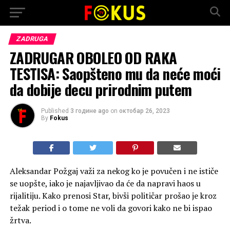
ZADRUGA
ZADRUGAR OBOLEO OD RAKA
TESTISA: Saopšteno mu da neće moći
da dobije decu prirodnim putem
Published
3 године ago
on
октобар 26, 2023
By
Fokus
Aleksandar Požgaj važi za nekog ko je povučen i ne ističe
se uopšte, iako je najavljivao da će da napravi haos u
rijalitiju. Kako prenosi Star, bivši političar prošao je kroz
težak period i o tome ne voli da govori kako ne bi ispao
žrtva.