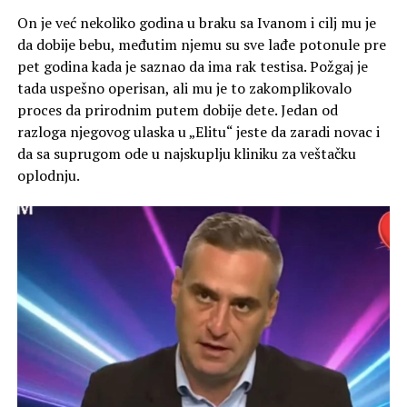
On je već nekoliko godina u braku sa Ivanom i cilj mu je
da dobije bebu, međutim njemu su sve lađe potonule pre
pet godina kada je saznao da ima rak testisa. Požgaj je
tada uspešno operisan, ali mu je to zakomplikovalo
proces da prirodnim putem dobije dete. Jedan od
razloga njegovog ulaska u „Elitu“ jeste da zaradi novac i
da sa suprugom ode u najskuplju kliniku za veštačku
oplodnju.