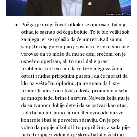
Požgaj je drugi čovek otkako se operisao, tačnije
otkad je saznao od čega boluje. To je bio veliki šok
za njega jer se uplašio da će umreti. Kad su mu
saopštili dijagnozu pao je psihički jer ni u snu nije
verovao da to može da mu se desi. srećom, on je
uspešno operisan, ali to mu i dalje pravi
probleme, rekli su mu da će teže njegova žena
ostati trudna prirodnim putem i da će morati da
idu na veštačku oplodnu. Ja ne znam da li ste
primetili, ali se on i fizički dosta promenio u sebi
se mnogo jede, brine i nervira. Najveća želja mu je
da sa Ivanom dobije dete i da se ostvari kao otac,
tada bi bio potpuno miran. Redovno ide na sve
kontrole i baš je posvećen zdravlju. On je pre
voleo da popije alkohol i to poprilično, a sada pije
neke terapije i vidim da je skroz batalio žestinu.