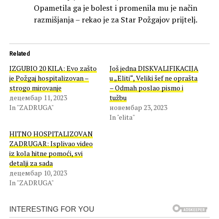
Opametila ga je bolest i promenila mu je način
razmišjanja – rekao je za Star Požgajov prijtelj.
Related
IZGUBIO 20 KILA: Evo zašto
Još jedna DISKVALIFIKACIJA
je Požgaj hospitalizovan –
u „Eliti“, Veliki šef ne oprašta
strogo mirovanje
– Odmah poslao pismo i
децембар 11, 2023
tužbu
In "ZADRUGA"
новембар 23, 2023
In "elita"
HITNO HOSPITALIZOVAN
ZADRUGAR: Isplivao video
iz kola hitne pomoći, svi
detalji za sada
децембар 10, 2023
In "ZADRUGA"