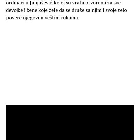
ordinaciju Janjušević. kojoj su vrata otvorena za sve
devojke i žene koje žele da se druže sa njim i svoje telo
povere njegovim veštim rukama.