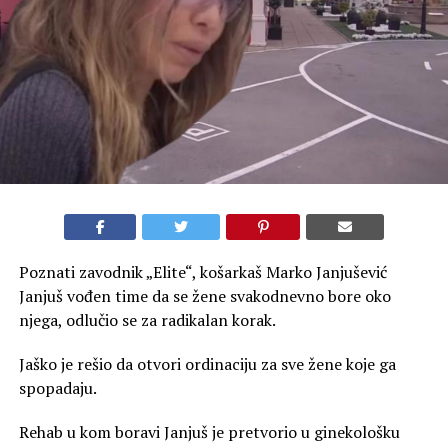
Poznati zavodnik „Elite“, košarkaš Marko Janjušević
Janjuš vođen time da se žene svakodnevno bore oko
njega, odlučio se za radikalan korak.
Jaško je rešio da otvori ordinaciju za sve žene koje ga
spopadaju.
Rehab u kom boravi Janjuš je pretvorio u ginekološku