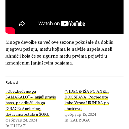
Mnoge devojke su već ove sezone pokušale da dobiju
njegovu pažnju, među kojima je najviše uspela Aneli
Ahmić i koja će se sigurno među prvima pojaviti u
izmenjenim Janjuševim odajama.
Related
„Obezbeđenje ga
(VIDEO)PIŠA PO ANELI
ŠAMARALO“ – Janjuš pravio
DOK SPAVA: Pogledajte
haos, pa odlučili da ga
kako Vesna URINIRA po
IZBACE: Aneli zbog
ahmićevoj
dešavanja ostala u ŠOKU
фебруар 15, 2024
фебруар 24, 2024
In "ZADRUGA"
In "ELITA7"