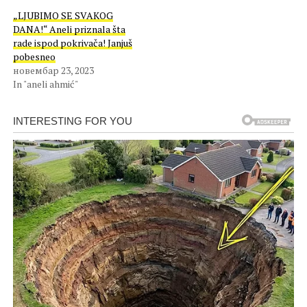
„LJUBIMO SE SVAKOG
DANA!“ Aneli priznala šta
rade ispod pokrivača! Janjuš
pobesneo
новембар 23, 2023
In "aneli ahmić"