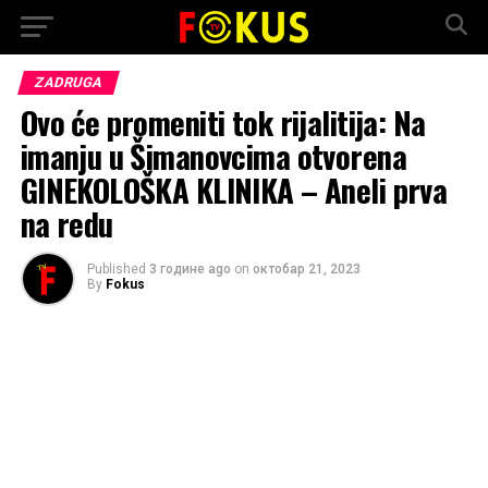
ZADRUGA
Ovo će promeniti tok rijalitija: Na
imanju u Šimanovcima otvorena
GINEKOLOŠKA KLINIKA – Aneli prva
na redu
Published
3 године ago
on
октобар 21, 2023
By
Fokus