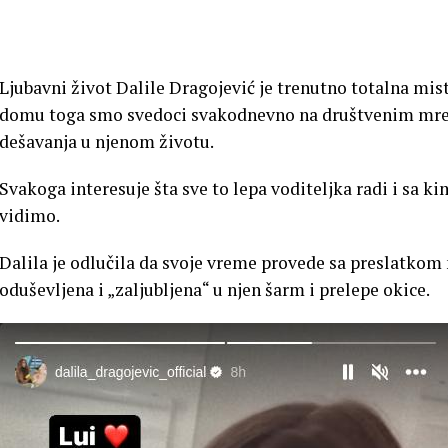
Ljubavni život Dalile Dragojević je trenutno totalna mis
domu toga smo svedoci svakodnevno na društvenim mrež
dešavanja u njenom životu.
Svakoga interesuje šta sve to lepa voditeljka radi i sa k
vidimo.
Dalila je odlučila da svoje vreme provede sa preslatkom ma
oduševljena i „zaljubljena“ u njen šarm i prelepe okice.