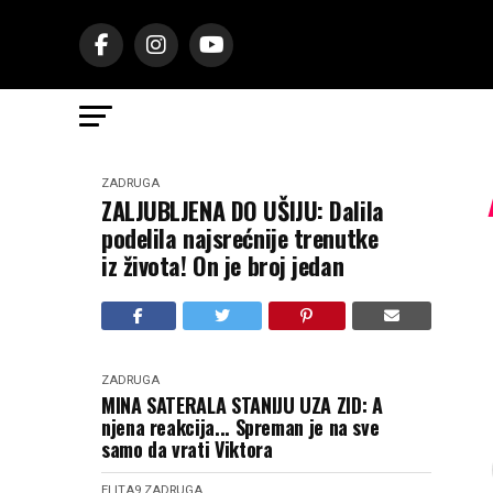
ZADRUGA
ZALJUBLJENA DO UŠIJU: Dalila
podelila najsrećnije trenutke
iz života! On je broj jedan
ZADRUGA
MINA SATERALA STANIJU UZA ZID: A
njena reakcija... Spreman je na sve
samo da vrati Viktora
ELITA9
ZADRUGA