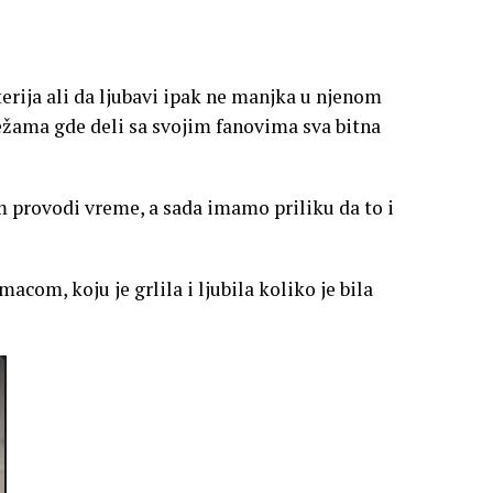
terija ali da ljubavi ipak ne manjka u njenom
ama gde deli sa svojim fanovima sva bitna
im provodi vreme, a sada imamo priliku da to i
com, koju je grlila i ljubila koliko je bila