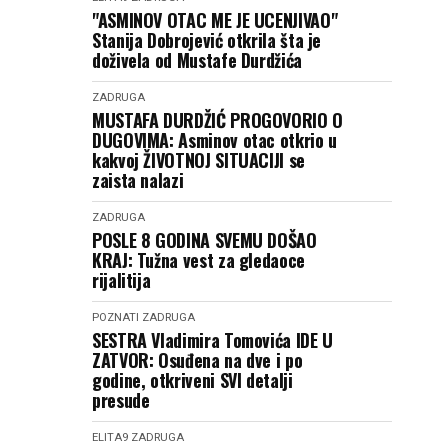
"ASMINOV OTAC ME JE UCENJIVAO"
Stanija Dobrojević otkrila šta je
doživela od Mustafe Durdžića
ZADRUGA
MUSTAFA DURDŽIĆ PROGOVORIO O
DUGOVIMA: Asminov otac otkrio u
kakvoj ŽIVOTNOJ SITUACIJI se
zaista nalazi
ZADRUGA
POSLE 8 GODINA SVEMU DOŠAO
KRAJ: Tužna vest za gledaoce
rijalitija
POZNATI
ZADRUGA
SESTRA Vladimira Tomovića IDE U
ZATVOR: Osuđena na dve i po
godine, otkriveni SVI detalji
presude
ELITA9
ZADRUGA