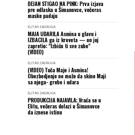
DEJAN STIGAO NA PINK: Prva izjava
pre odlaska u Šimanovce, večeras
maske padaju
ELITA9
ZADRUGA
MAJA UDARILA Asmina u glavu i
IZBACILA ga iz kreveta — on joj
zapretio: "Izbiću ti sve zube"
(VIDEO)
ELITA9
ZADRUGA
(VIDEO) Tuča Maje i Asmina!
Obezbedjenje ne može da skine Maji
sa njega- grebe i udara
ELITA9
ZADRUGA
PRODUKCIJA NAJAVILA: Vraća se u
Elitu, večeras dolazi u Šimanovce
da iznese istinu