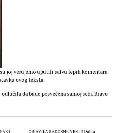
 su joj verujemo uputili salvu lepih komentara.
astavku ovog teksta.
je odlučila da bude posvećena samoj sebi. Bravo
PAK I
OBJAVILA RADOSNE VESTI! Dalila