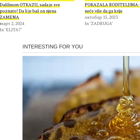
Dalilinom OTKAZU, sada je sve
POKAZALA RODITELJIMA: D
poznato! Da li je baš on njena
neće više da ga krije
ZAMENA
октобар 15, 2023
март 2, 2024
In "ZADRUGA"
In "ELITA7"