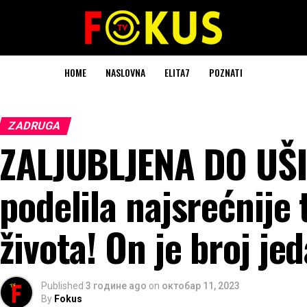
HOME
NASLOVNA
ELITA7
POZNATI
ZADRUGA
ZALJUBLJENA DO UŠIJ
podelila najsrećnije 
života! On je broj je
Published
3 године ago
on
октобар 11, 2023
By
Fokus