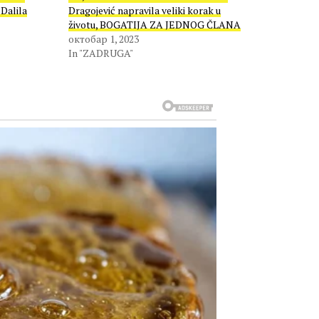
alila
Dragojević napravila veliki korak u
životu, BOGATIJA ZA JEDNOG ČLANA
октобар 1, 2023
In "ZADRUGA"