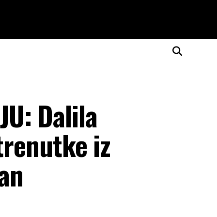
U: Dalila
trenutke iz
dan