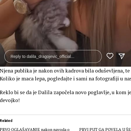
Njena publika je nakon ovih kadrova bila oduševljena, te
Koliko je maca lepa, pogledajte i sami na fotografiji u n
Reklo bi se da je Dalila započela novo poglavlje, u kom 
devojko!
Related
PRVO OGLAŠAVANJE nakon navoda o
PRVI PUT GA POVELA U ŠE