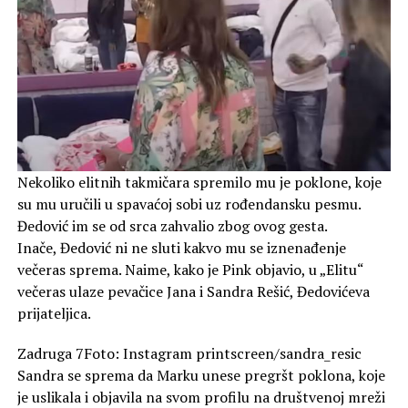
Nekoliko elitnih takmičara spremilo mu je poklone, koje
su mu uručili u spavaćoj sobi uz rođendansku pesmu.
Đedović im se od srca zahvalio zbog ovog gesta.
Inače, Đedović ni ne sluti kakvo mu se iznenađenje
večeras sprema. Naime, kako je Pink objavio, u „Elitu“
večeras ulaze pevačice Jana i Sandra Rešić, Đedovićeva
prijateljica.
Zadruga 7Foto: Instagram printscreen/sandra_resic
Sandra se sprema da Marku unese pregršt poklona, koje
je uslikala i objavila na svom profilu na društvenoj mreži