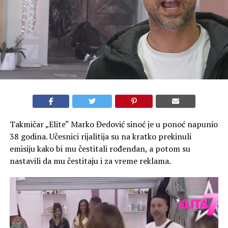
Takmičar „Elite“ Marko Đedović sinoć je u ponoć napunio
38 godina. Učesnici rijalitija su na kratko prekinuli
emisiju kako bi mu čestitali rođendan, a potom su
nastavili da mu čestitaju i za vreme reklama.