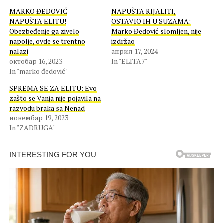
MARKO ĐEDOVIĆ
NAPUŠTA RIJALITI,
NAPUŠTA ELITU!
OSTAVIO IH U SUZAMA:
Obezbeđenje ga zivelo
Marko Đedović slomljen, nije
napolje, ovde se trentno
izdržao
nalazi
април 17, 2024
октобар 16, 2023
In "ELITA7"
In "marko đedović"
SPREMA SE ZA ELITU: Evo
zašto se Vanja nije pojavila na
razvodu braka sa Nenad
новембар 19, 2023
In "ZADRUGA"