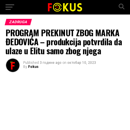
ZADRUGA
PROGRAM PREKINUT ZBOG MARKA
ĐEDOVIĆA – produkcija potvrdila da
ulaze u Elitu samo zbog njega
Published
3 године ago
on
октобар 10, 2023
By
Fokus