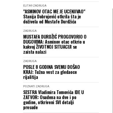
ELITA9
ZADRUGA
"ASMINOV OTAC ME JE UCENJIVAO"
Stanija Dobrojević otkrila šta je
doživela od Mustafe Durdžića
ZADRUGA
MUSTAFA DURDŽIĆ PROGOVORIO O
DUGOVIMA: Asminov otac otkrio u
kakvoj ŽIVOTNOJ SITUACIJI se
zaista nalazi
ZADRUGA
POSLE 8 GODINA SVEMU DOŠAO
KRAJ: Tužna vest za gledaoce
rijalitija
POZNATI
ZADRUGA
SESTRA Vladimira Tomovića IDE U
ZATVOR: Osuđena na dve i po
godine, otkriveni SVI detalji
presude