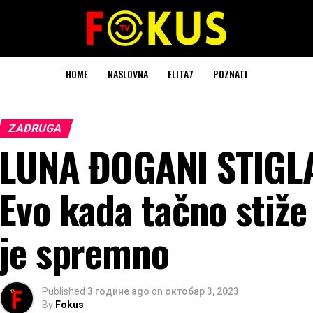
HOME
NASLOVNA
ELITA7
POZNATI
ZADRUGA
LUNA ĐOGANI STIGL
Evo kada tačno stiže
je spremno
Published
3 године ago
on
октобар 3, 2023
By
Fokus