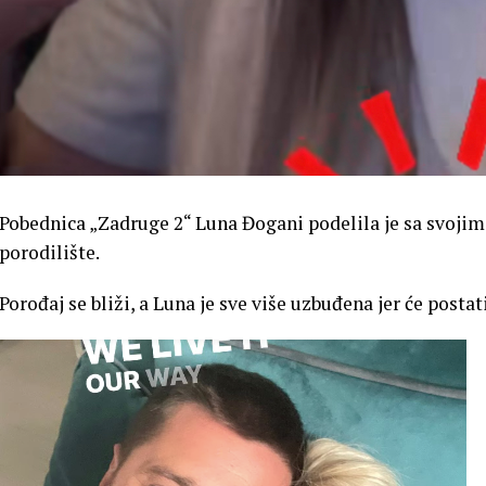
Pobednica „Zadruge 2“ Luna Đogani podelila je sa svoji
porodilište.
Porođaj se bliži, a Luna je sve više uzbuđena jer će posta