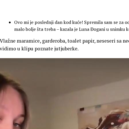
Ovo mi je poslednji dan kod kuće! Spremila sam se za od
malo bolje šta treba – kazala je Luna Đogani u snimku ko
Vlažne maramice, garderoba, toalet papir, neseseri sa 
vidimo u klipu poznate jutjuberke.