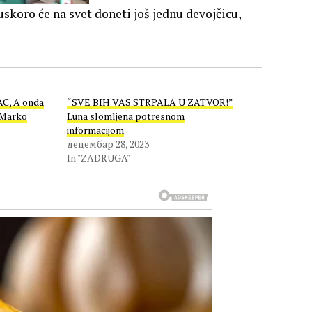
koro će na svet doneti još jednu devojčicu,
C, A onda
“SVE BIH VAS STRPALA U ZATVOR!”
 Marko
Luna slomljena potresnom
informacijom
децембар 28, 2023
In "ZADRUGA"