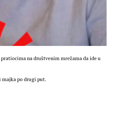
m pratiocima na društvenim mrežama da ide u
ti majka po drugi put.