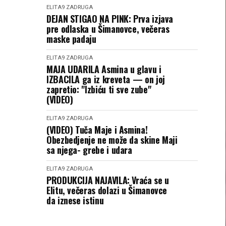
ELITA9
ZADRUGA
DEJAN STIGAO NA PINK: Prva izjava
pre odlaska u Šimanovce, večeras
maske padaju
ELITA9
ZADRUGA
MAJA UDARILA Asmina u glavu i
IZBACILA ga iz kreveta — on joj
zapretio: "Izbiću ti sve zube"
(VIDEO)
ELITA9
ZADRUGA
(VIDEO) Tuča Maje i Asmina!
Obezbedjenje ne može da skine Maji
sa njega- grebe i udara
ELITA9
ZADRUGA
PRODUKCIJA NAJAVILA: Vraća se u
Elitu, večeras dolazi u Šimanovce
da iznese istinu