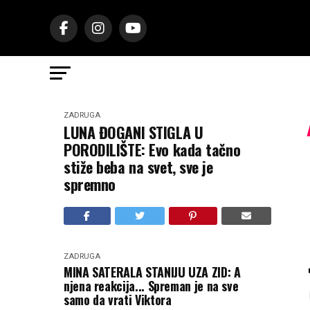
ZADRUGA
LUNA ĐOGANI STIGLA U
PORODILIŠTE: Evo kada tačno
stiže beba na svet, sve je
spremno
ZADRUGA
MINA SATERALA STANIJU UZA ZID: A
njena reakcija... Spreman je na sve
samo da vrati Viktora