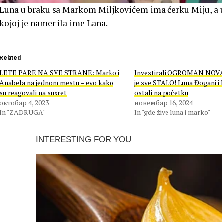
Luna u braku sa Markom Miljkovićem ima ćerku Miju, a us
kojoj je namenila ime Lana.
Related
LETE PARE NA SVE STRANE: Marko i
Investirali OGROMAN NOVA
Anabela na jednom mestu – evo kako
je sve STALO! Luna Đogani i
su reagovali na susret
ostali na početku
октобар 4, 2023
новембар 16, 2024
In "ZADRUGA"
In "gde žive luna i marko"