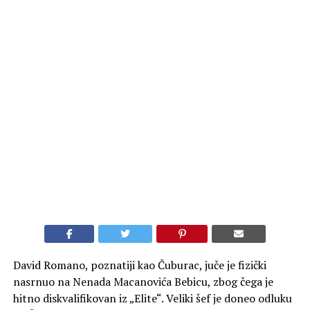
David Romano, poznatiji kao Čuburac, juče je fizički
nasrnuo na Nenada Macanovića Bebicu, zbog čega je
hitno diskvalifikovan iz „Elite“. Veliki šef je doneo odluku