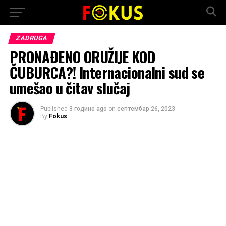
ZADRUGA
PRONAĐENO ORUŽIJE KOD
ČUBURCA?! Internacionalni sud se
umešao u čitav slučaj
Published
3 године ago
on
септембар 26, 2023
By
Fokus