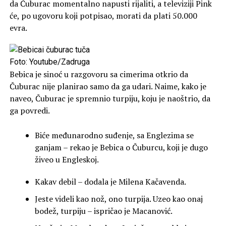
da Čuburac momentalno napusti rijaliti, a televiziji Pink
će, po ugovoru koji potpisao, morati da plati 50.000
evra.
Foto: Youtube/Zadruga
Bebica je sinoć u razgovoru sa cimerima otkrio da
Čuburac nije planirao samo da ga udari. Naime, kako je
naveo, Čuburac je spremnio turpiju, koju je naoštrio, da
ga povredi.
Biće međunarodno suđenje, sa Englezima se
ganjam – rekao je Bebica o Čuburcu, koji je dugo
živeo u Engleskoj.
Kakav debil – dodala je Milena Kačavenda.
Jeste videli kao nož, ono turpija. Uzeo kao onaj
bodež, turpiju – ispričao je Macanović.