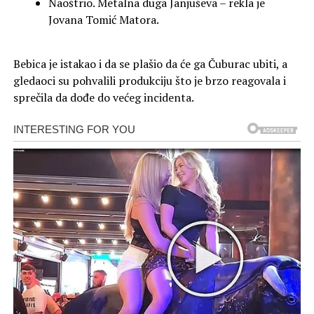
Naoštrio. Metalna duga Janjuševa – rekla je
Jovana Tomić Matora.
Bebica je istakao i da se plašio da će ga Čuburac ubiti, a
gledaoci su pohvalili produkciju što je brzo reagovala i
sprečila da dođe do većeg incidenta.